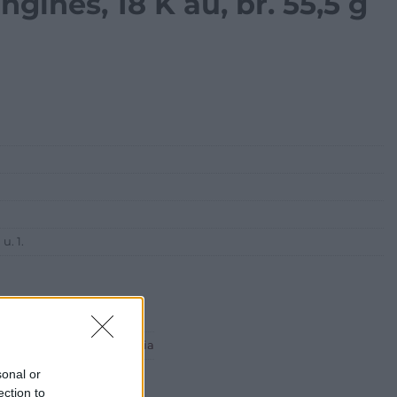
ongines, 18 K au, br. 55,5 g
u. 1.
 ART Aukciósház és Galéria
Rt.
sonal or
est, Csalogány u. 23-33.
ection to