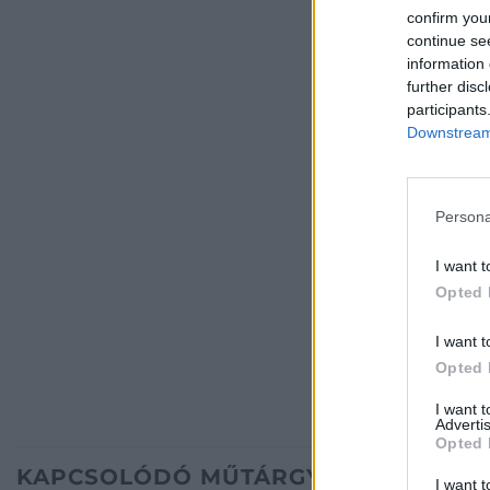
confirm you
continue se
information 
further disc
participants
Downstream 
Persona
I want t
Opted 
I want t
Opted 
I want 
Advertis
Opted 
KAPCSOLÓDÓ MŰTÁRGYAK
I want t