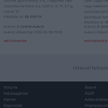
Szoliter gyűrű Arany 375, 1 nagyobb, régi
Opál függő lá
csiszolású briliáns cca. 0,50 ct, K, P1, 2,7 g,
nagy kaboson 
méret: 57
csiszolású brili
Kikiáltási ár:
65 000
Ft
díszítéssel, f
Kikiáltási ár:
1
láncon, 8,8 g,
Aukció:
5. Online Aukció
Aukció:
5. Onl
Aukció időpontja: 2022-06-08 19:00
Aukció időpon
MEGTEKINTEM
MEGTEKINTEM
Hírlevél felirat
Rólunk
Áraink
Médiaajánlat
ÁSZF
Karrier
Adatvédel
Kapcsolat
Impresszu