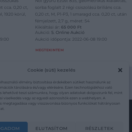
hosszúkás
Női gyűrű Ezüst 835, geometrikus kialakítás,
 cca. 0,20 ct,
sorba foglalt 2 régi csiszolású briliáns cca.
l, 1920 körül,
0,20 ct, M, P1-P3, 1 smaragd cca. 0,20 ct, után
fémjelzett, 2,7 g, méret: 54
Kikiáltási ár:
65 000
Ft
Aukció:
5. Online Aukció
19:00
Aukció időpontja: 2022-06-08 19:00
MEGTEKINTEM
Cookie (süti) kezelés
elhasználói élmény biztosítása érdekében sütiket használunk az
mációk tárolására és/vagy elérésére. Ezen technológiákhoz való
m/adatkezelesi-tajekoztato/
s lehetővé teszi számunkra, hogy olyan adatokat dolgozzunk fel, mint
i viselkedés vagy az egyedi azonosítók ezen a webhelyen. A
ás megtagadása vagy visszavonása bizonyos funkciókat hátrányosan
at.
Kövesse a műtárgy.com-ot
OGADOM
ELUTASÍTOM
RÉSZLETEK