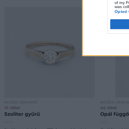
of my P
was col
Opted 
ÉKSZER, DRÁGAKŐ
ÉKSZER, DRÁG
41. tétel:
44. tétel:
Szoliter gyűrű
Opál függő