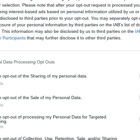
r selection. Please note that after your opt-out request is processed y
Telefon: (06
eing interest-based ads based on personal information utilized by us or
Weboldal:
disclosed to third parties prior to your opt-out. You may separately opt-
losure of your personal information by third parties on the IAB’s list of
. This information may also be disclosed by us to third parties on the
IA
Bemutatkozás: Az ország legnagyobb múltú, 240
Participants
that may further disclose it to other third parties.
BÁV ZRt. óriási tapasztalatával, szakmai tekin
műkereskedelem meghatározó szereplője. A 200
műkereskedelem egyik legfontosabb színterévé, 
műkereskedelmi üzlethálózatával rendelkező BÁV
l Data Processing Opt Outs
eladni, vagy venni kívánók rendelkezésére.
o opt-out of the Sharing of my personal data.
GALÉRIA TOVÁBBI MŰTÁRGYAI
In
o opt-out of the Sale of my Personal Data.
In
to opt-out of processing my Personal Data for Targeted
ing.
In
o opt-out of Collection, Use, Retention, Sale, and/or Sharing