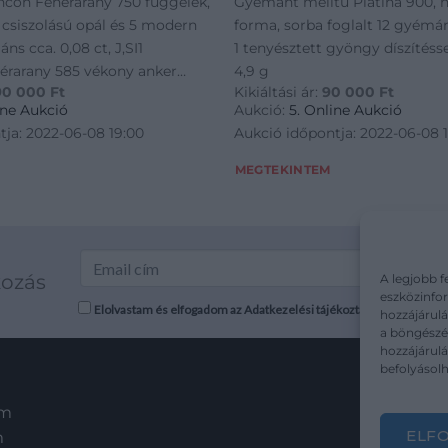
ncon Fehérarany 750 függelék,
Gyémánt melltű Platina 900, 
csiszolású opál és 5 modern
forma, sorba foglalt 12 gyémánt
áns cca. 0,08 ct, J,SI1
1 tenyésztett gyöngy díszítésse
ehérarany 585 vékony anker
4,9 g
90 000
Ft
Kikiáltási ár:
90 000
Ft
 hossz: 49 cm, opál sérült
ine Aukció
Aukció:
5. Online Aukció
tja: 2022-06-08 19:00
Aukció időpontja: 2022-06-08 
MEGTEKINTEM
kozás
A legjobb f
eszközinfor
Elolvastam és elfogadom az Adatkezelési tájékoztatót: mutargy.co
hozzájárulá
a böngészés
hozzájárul
befolyásolh
em
ELF
m