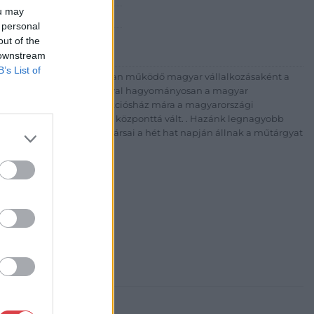
ou may
 1) 331 0513
 personal
http://bav-art.hu
out of the
 downstream
B’s List of
 esztendeje jogfolytonosan működő magyar vállalkozásaként a
télyével és megbízhatóságával hagyományosan a magyar
7-ben megújult BÁV Aukciósház mára a magyarországi
kereskedelmi és árverési központtá vált. . Hazánk legnagyobb
 ZRt. felkészült munkatársai a hét hat napján állnak a műtárgyat