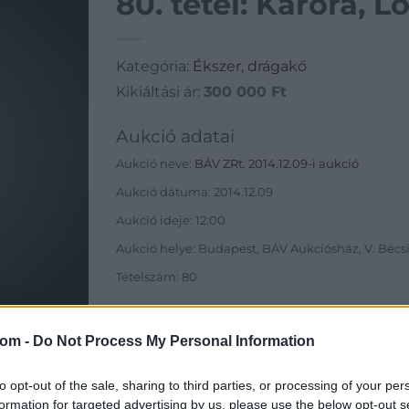
80. tétel: Karóra, L
Kategória:
Ékszer, drágakő
Kikiáltási ár:
300 000
Ft
Aukció adatai
Aukció neve:
BÁV ZRt. 2014.12.09-i aukció
Aukció dátuma: 2014.12.09
Aukció ideje: 12:00
Aukció helye: Budapest, BÁV Aukciósház, V. Bécsi 
Tételszám: 80
Eladó adatai
com -
Do Not Process My Personal Information
Eladó:
BÁV
Cím: BÁV Z
to opt-out of the sale, sharing to third parties, or processing of your per
1027 Budap
formation for targeted advertising by us, please use the below opt-out s