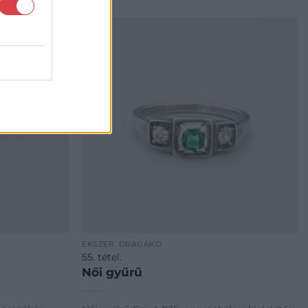
ÉKSZER, DRÁGAKŐ
55. tétel:
Női gyűrű