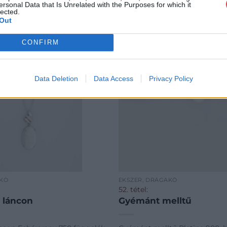
ersonal Data that Is Unrelated with the Purposes for which it
lected.
Out
CONFIRM
Data Deletion
Data Access
Privacy Policy
AKŐ
ÉKSZER, DRÁGAKŐ
52. tétel:
 láncon
Gyémánt melltű