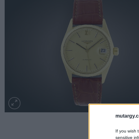
mutargy.
If you wish 
sensitive in