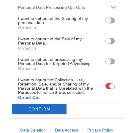
műkereskedelem egyik legfontosabb színterévé, kereskedelmi
Personal Data Processing Opt Outs
és árverési központtá vált. . Hazánk legnagyobb
műkereskedelmi üzlethálózatával rendelkező BÁV ZRt.
I want to opt-out of the Sharing of my
felkészült munkatársai a hét hat napján állnak a műtárgyat
personal data.
eladni, vagy venni kívánók rendelkezésére.
Opted In
I want to opt-out of the Sale of my
GALÉRIA TOVÁBBI MŰTÁRGYAI
Personal Data.
Opted In
I want to opt-out of processing my
Personal Data for Targeted Advertising.
Opted In
I want to opt-out of Collection, Use,
Retention, Sale, and/or Sharing of my
Personal Data that Is Unrelated with the
Purposes for which it was collected.
KAPCSOLÓDÓ MŰTÁRGYAK
Opted Out
CONFIRM
Data Deletion
Data Access
Privacy Policy