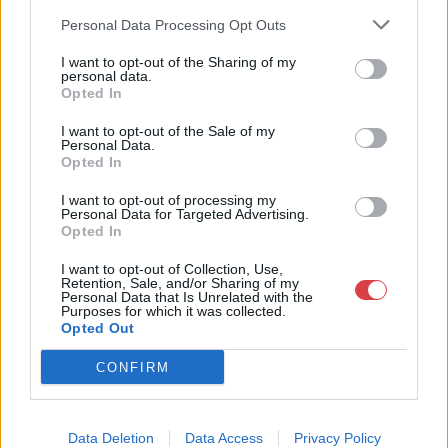
műkereskedelem egyik legfontosabb színterévé, kereskedelmi
Personal Data Processing Opt Outs
és árverési központtá vált. . Hazánk legnagyobb
műkereskedelmi üzlethálózatával rendelkező BÁV ZRt.
I want to opt-out of the Sharing of my
felkészült munkatársai a hét hat napján állnak a műtárgyat
personal data.
eladni, vagy venni kívánók rendelkezésére.
Opted In
I want to opt-out of the Sale of my
GALÉRIA TOVÁBBI MŰTÁRGYAI
Personal Data.
Opted In
I want to opt-out of processing my
Personal Data for Targeted Advertising.
Opted In
I want to opt-out of Collection, Use,
Retention, Sale, and/or Sharing of my
Personal Data that Is Unrelated with the
Purposes for which it was collected.
KAPCSOLÓDÓ MŰTÁRGYAK
Opted Out
CONFIRM
Data Deletion
Data Access
Privacy Policy