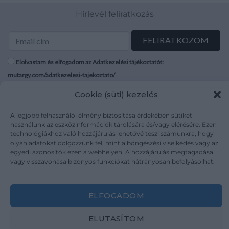
Hírlevél feliratkozás
Elolvastam és elfogadom az Adatkezelési tájékoztatót:
mutargy.com/adatkezelesi-tajekoztato/
Cookie (süti) kezelés
Rólunk
Áraink
Médiaajánlat
ÁSZF
A legjobb felhasználói élmény biztosítása érdekében sütiket
használunk az eszközinformációk tárolására és/vagy elérésére. Ezen
Karrier
Adatvédelem
technológiákhoz való hozzájárulás lehetővé teszi számunkra, hogy
Kapcsolat
Impresszum
olyan adatokat dolgozzunk fel, mint a böngészési viselkedés vagy az
egyedi azonosítók ezen a webhelyen. A hozzájárulás megtagadása
vagy visszavonása bizonyos funkciókat hátrányosan befolyásolhat.
Kövesse a műtárgy.com-ot
ELFOGADOM
ELUTASÍTOM