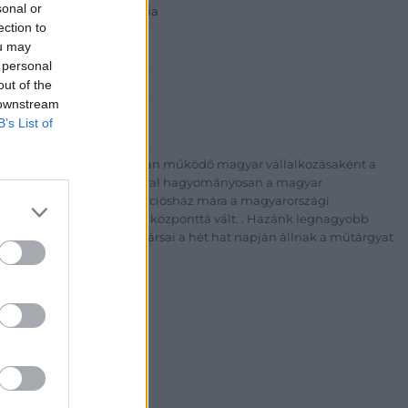
sonal or
 ART Aukciósház és Galéria
ection to
Rt.
ou may
est, Csalogány u. 23-33.
 personal
out of the
 1) 331 0513
 downstream
http://bav-art.hu
B’s List of
 esztendeje jogfolytonosan működő magyar vállalkozásaként a
télyével és megbízhatóságával hagyományosan a magyar
7-ben megújult BÁV Aukciósház mára a magyarországi
kereskedelmi és árverési központtá vált. . Hazánk legnagyobb
 ZRt. felkészült munkatársai a hét hat napján állnak a műtárgyat