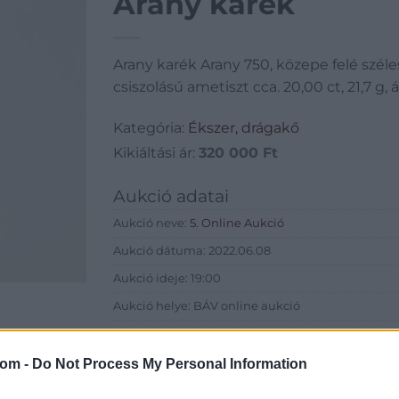
Arany karék
Arany karék Arany 750, közepe felé szélese
csiszolású ametiszt cca. 20,00 ct, 21,7 g
Kategória:
Ékszer, drágakő
Kikiáltási ár:
320 000
Ft
Aukció adatai
Aukció neve:
5. Online Aukció
Aukció dátuma: 2022.06.08
Aukció ideje: 19:00
Aukció helye: BÁV online aukció
Tételszám: 29
com -
Do Not Process My Personal Information
Eladó adatai