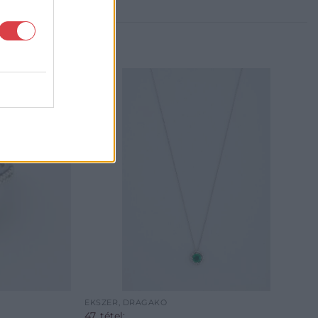
ÉKSZER, DRÁGAKŐ
47. tétel: