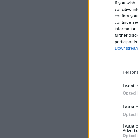
If you wish 
sensitive in
confirm you
continue se
information 
further disc
participants
Downstream 
Persona
I want t
Opted 
I want t
Opted 
I want 
Advertis
Opted 