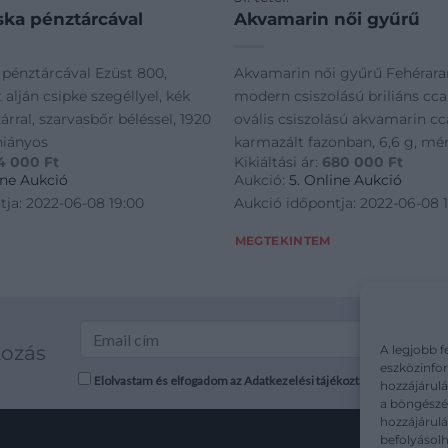
ska pénztárcával
Akvamarin női gyűrű
 pénztárcával Ezüst 800,
Akvamarin női gyűrű Fehérara
alján csipke szegéllyel, kék
modern csiszolású briliáns cca. 1
árral, szarvasbőr béléssel, 1920
ovális csiszolású akvamarin cca
 hiányos
karmazált fazonban, 6,6 g, mér
4 000
Ft
Kikiáltási ár:
680 000
Ft
ine Aukció
Aukció:
5. Online Aukció
tja: 2022-06-08 19:00
Aukció időpontja: 2022-06-08 
MEGTEKINTEM
kozás
A legjobb f
eszközinfor
Elolvastam és elfogadom az Adatkezelési tájékoztatót: mutargy.co
hozzájárulá
a böngészés
hozzájárul
befolyásolh