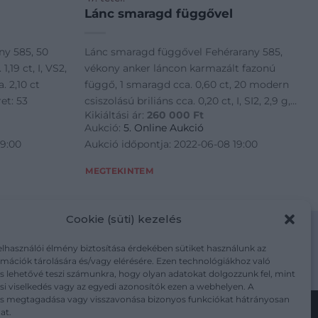
Lánc smaragd függővel
ny 585, 50
Lánc smaragd függővel Fehérarany 585,
,19 ct, I, VS2,
vékony anker láncon karmazált fazonú
. 2,10 ct
függő, 1 smaragd cca. 0,60 ct, 20 modern
et: 53
csiszolású briliáns cca. 0,20 ct, I, SI2, 2,9 g,
Kikiáltási ár:
260 000
Ft
hossz: 50 cm
Aukció:
5. Online Aukció
19:00
Aukció időpontja: 2022-06-08 19:00
MEGTEKINTEM
Cookie (süti) kezelés
elhasználói élmény biztosítása érdekében sütiket használunk az
mációk tárolására és/vagy elérésére. Ezen technológiákhoz való
m/adatkezelesi-tajekoztato/
s lehetővé teszi számunkra, hogy olyan adatokat dolgozzunk fel, mint
i viselkedés vagy az egyedi azonosítók ezen a webhelyen. A
ás megtagadása vagy visszavonása bizonyos funkciókat hátrányosan
at.