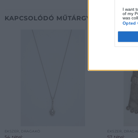
I want t
of my P
KAPCSOLÓDÓ MŰTÁRGYAK
was col
Opted 
ÉKSZER, DRÁGAKŐ
ÉKSZER, DRÁG
54. tétel:
57. tétel: