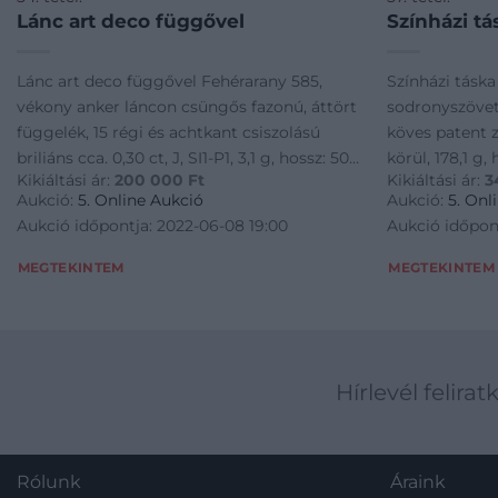
Lánc art deco függővel
Színházi tá
Lánc art deco függővel Fehérarany 585,
Színházi táska
vékony anker láncon csüngős fazonú, áttört
sodronyszövet 
függelék, 15 régi és achtkant csiszolású
köves patent z
briliáns cca. 0,30 ct, J, SI1-P1, 3,1 g, hossz: 50
körül, 178,1 g,
Kikiáltási ár:
200 000
Ft
Kikiáltási ár:
3
cm
Aukció:
5. Online Aukció
Aukció:
5. Onl
Aukció időpontja: 2022-06-08 19:00
Aukció időpon
MEGTEKINTEM
MEGTEKINTEM
Hírlevél felirat
Rólunk
Áraink