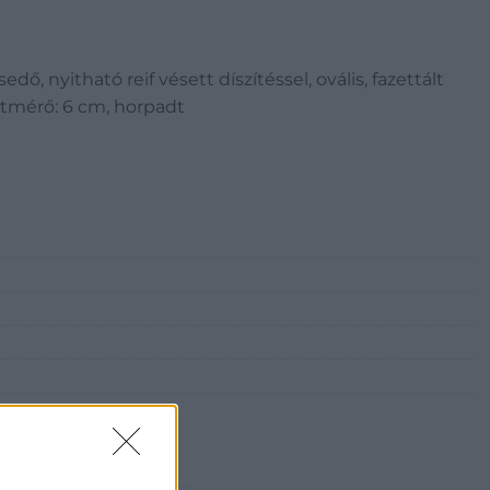
dő, nyitható reif vésett díszítéssel, ovális, fazettált
, átmérő: 6 cm, horpadt