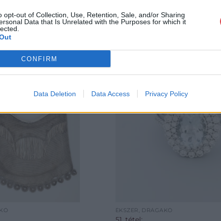
o opt-out of Collection, Use, Retention, Sale, and/or Sharing
ersonal Data that Is Unrelated with the Purposes for which it
lected.
Out
CONFIRM
Data Deletion
Data Access
Privacy Policy
AKŐ
ÉKSZER, DRÁGAKŐ
51. tétel: