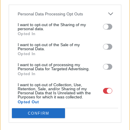
third parties.
műkereskedelem meghatározó szereplője. A 2007-ben
megújult BÁV Aukciósház mára a magyarországi
Personal Data Processing Opt Outs
műkereskedelem egyik legfontosabb színterévé, kereskedelmi
és árverési központtá vált. . Hazánk legnagyobb
I want to opt-out of the Sharing of my
műkereskedelmi üzlethálózatával rendelkező BÁV ZRt.
personal data.
felkészült munkatársai a hét hat napján állnak a műtárgyat
Opted In
eladni, vagy venni kívánók rendelkezésére.
I want to opt-out of the Sale of my
Personal Data.
GALÉRIA TOVÁBBI MŰTÁRGYAI
Opted In
I want to opt-out of processing my
Personal Data for Targeted Advertising.
Opted In
I want to opt-out of Collection, Use,
Retention, Sale, and/or Sharing of my
Personal Data that Is Unrelated with the
Purposes for which it was collected.
Opted Out
KAPCSOLÓDÓ MŰTÁRGYAK
CONFIRM