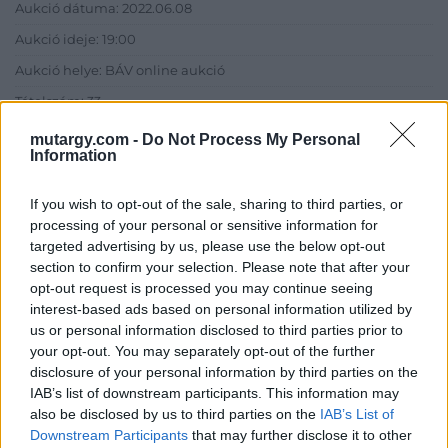
Aukció dátuma: 2022.06.08
Aukció ideje: 19:00
Aukció helye: BÁV online aukció
Tételszám: 33
mutargy.com -
Do Not Process My Personal
Information
Eladó adatai
Eladó:
BÁV ART Aukciósház és
If you wish to opt-out of the sale, sharing to third parties, or
Galéria
processing of your personal or sensitive information for
targeted advertising by us, please use the below opt-out
Cím: BÁV ZRt.
section to confirm your selection. Please note that after your
1027 Budapest, Csalogány u.
opt-out request is processed you may continue seeing
23-33.
interest-based ads based on personal information utilized by
Telefon: (06 1) 331 0513
us or personal information disclosed to third parties prior to
your opt-out. You may separately opt-out of the further
Weboldal:
http://bav-art.hu
disclosure of your personal information by third parties on the
Bemutatkozás: Az ország legnagyobb múltú, 240 esztendeje
IAB’s list of downstream participants. This information may
jogfolytonosan működő magyar vállalkozásaként a BÁV ZRt.
also be disclosed by us to third parties on the
IAB’s List of
óriási tapasztalatával, szakmai tekintélyével és
Downstream Participants
that may further disclose it to other
megbízhatóságával hagyományosan a magyar