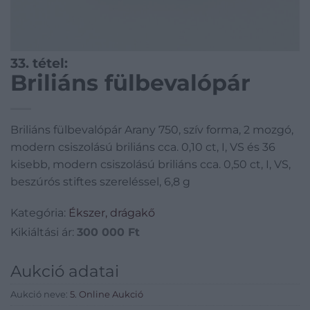
33. tétel:
Briliáns fülbevalópár
Briliáns fülbevalópár Arany 750, szív forma, 2 mozgó,
modern csiszolású briliáns cca. 0,10 ct, I, VS és 36
kisebb, modern csiszolású briliáns cca. 0,50 ct, I, VS,
beszúrós stiftes szereléssel, 6,8 g
Kategória:
Ékszer, drágakő
Kikiáltási ár:
300 000
Ft
Aukció adatai
Aukció neve:
5. Online Aukció