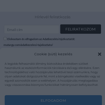
Hírlevél feliratkozás
Elolvastam és elfogadom az Adatkezelési tájékoztatót:
mutargy.com/adatkezelesi-tajekoztato/
Cookie (süti) kezelés
Rólunk
Áraink
Médiaajánlat
ÁSZF
A legjobb felhasználói élmény biztosítása érdekében sütiket
használunk az eszközinformációk tárolására és/vagy elérésére. Ezen
Karrier
Adatvédelem
technológiákhoz való hozzájárulás lehetővé teszi számunkra, hogy
Kapcsolat
Impresszum
olyan adatokat dolgozzunk fel, mint a böngészési viselkedés vagy az
egyedi azonosítók ezen a webhelyen. A hozzájárulás megtagadása
vagy visszavonása bizonyos funkciókat hátrányosan befolyásolhat.
Kövesse a műtárgy.com-ot
ELFOGADOM