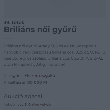
39. tétel:
Briliáns női gyűrű
Briliáns női gyűrű Arany 585 és ezüst, középen 1
nagyobb, régi csiszolású briliáns cca. 0,25 ct, O, P2, 12
kisebb, régi csiszolású briliáns cca. 0,25 ct, K, SI2-P2,
után fémjelzett, 2,9 g, méret: 54
Kategória:
Ékszer, drágakő
Kikiáltási ár:
80 000
Ft
Aukció adatai
Aukció neve:
5. Online Aukció