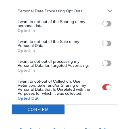
műkereskedelem meghatározó szereplője. A 2007-ben
megújult BÁV Aukciósház mára a magyarországi
Personal Data Processing Opt Outs
műkereskedelem egyik legfontosabb színterévé, kereskedelmi
I want to opt-out of the Sharing of my
és árverési központtá vált. . Hazánk legnagyobb
personal data.
műkereskedelmi üzlethálózatával rendelkező BÁV ZRt.
Opted In
felkészült munkatársai a hét hat napján állnak a műtárgyat
eladni, vagy venni kívánók rendelkezésére.
I want to opt-out of the Sale of my
Personal Data.
Opted In
GALÉRIA TOVÁBBI MŰTÁRGYAI
I want to opt-out of processing my
Personal Data for Targeted Advertising.
Opted In
I want to opt-out of Collection, Use,
Retention, Sale, and/or Sharing of my
Personal Data that Is Unrelated with the
Purposes for which it was collected.
Opted Out
KAPCSOLÓDÓ MŰTÁRGYAK
CONFIRM