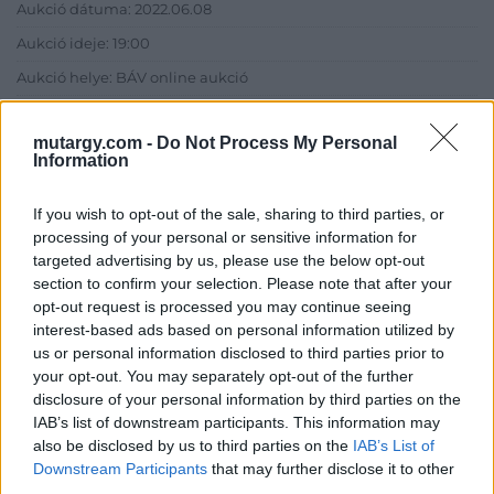
Aukció dátuma: 2022.06.08
Aukció ideje: 19:00
Aukció helye: BÁV online aukció
Tételszám: 39
mutargy.com -
Do Not Process My Personal
Information
Eladó adatai
If you wish to opt-out of the sale, sharing to third parties, or
Eladó:
BÁV ART Aukciósház és
processing of your personal or sensitive information for
Galéria
targeted advertising by us, please use the below opt-out
Cím: BÁV ZRt.
section to confirm your selection. Please note that after your
1027 Budapest, Csalogány u.
opt-out request is processed you may continue seeing
23-33.
interest-based ads based on personal information utilized by
us or personal information disclosed to third parties prior to
Telefon: (06 1) 331 0513
your opt-out. You may separately opt-out of the further
Weboldal:
http://bav-art.hu
disclosure of your personal information by third parties on the
IAB’s list of downstream participants. This information may
Bemutatkozás: Az ország legnagyobb múltú, 240 esztendeje
jogfolytonosan működő magyar vállalkozásaként a BÁV ZRt.
also be disclosed by us to third parties on the
IAB’s List of
óriási tapasztalatával, szakmai tekintélyével és
Downstream Participants
that may further disclose it to other
megbízhatóságával hagyományosan a magyar
third parties.