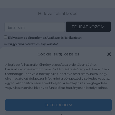
Hírlevél feliratkozás
Elolvastam és elfogadom az Adatkezelési tájékoztatót:
mutargy.com/adatkezelesi-tajekoztato/
Cookie (süti) kezelés
Rólunk
Áraink
Médiaajánlat
ÁSZF
A legjobb felhasználói élmény biztosítása érdekében sütiket
használunk az eszközinformációk tárolására és/vagy elérésére. Ezen
Karrier
Adatvédelem
technológiákhoz való hozzájárulás lehetővé teszi számunkra, hogy
Kapcsolat
Impresszum
olyan adatokat dolgozzunk fel, mint a böngészési viselkedés vagy az
egyedi azonosítók ezen a webhelyen. A hozzájárulás megtagadása
vagy visszavonása bizonyos funkciókat hátrányosan befolyásolhat.
Kövesse a műtárgy.com-ot
ELFOGADOM