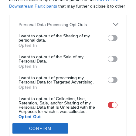
Bemutatkozás: Az ország legnagyobb múltú, 240 esztendeje
Downstream Participants
that may further disclose it to other
jogfolytonosan működő magyar vállalkozásaként a BÁV ZRt.
third parties.
óriási tapasztalatával, szakmai tekintélyével és
megbízhatóságával hagyományosan a magyar
Personal Data Processing Opt Outs
műkereskedelem meghatározó szereplője. A 2007-ben
I want to opt-out of the Sharing of my
megújult BÁV Aukciósház mára a magyarországi
personal data.
műkereskedelem egyik legfontosabb színterévé, kereskedelmi
Opted In
és árverési központtá vált. . Hazánk legnagyobb
műkereskedelmi üzlethálózatával rendelkező BÁV ZRt.
I want to opt-out of the Sale of my
felkészült munkatársai a hét hat napján állnak a műtárgyat
Personal Data.
Opted In
eladni, vagy venni kívánók rendelkezésére.
I want to opt-out of processing my
GALÉRIA TOVÁBBI MŰTÁRGYAI
Personal Data for Targeted Advertising.
Opted In
I want to opt-out of Collection, Use,
Retention, Sale, and/or Sharing of my
Personal Data that Is Unrelated with the
Purposes for which it was collected.
Opted Out
CONFIRM
KAPCSOLÓDÓ MŰTÁRGYAK