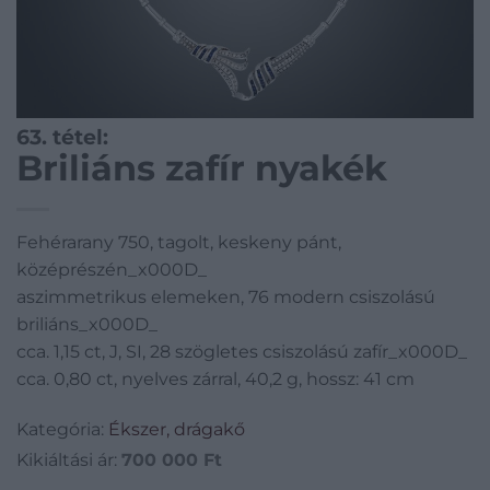
63. tétel:
Briliáns zafír nyakék
Fehérarany 750, tagolt, keskeny pánt,
középrészén_x000D_
aszimmetrikus elemeken, 76 modern csiszolású
briliáns_x000D_
cca. 1,15 ct, J, SI, 28 szögletes csiszolású zafír_x000D_
cca. 0,80 ct, nyelves zárral, 40,2 g, hossz: 41 cm
Kategória:
Ékszer, drágakő
Kikiáltási ár:
700 000
Ft