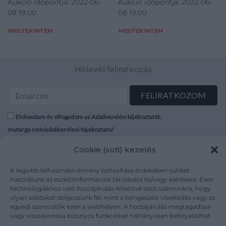
Aukció időpontja: 2022-06-
Aukció időpontja: 2022-06-
méret: 57
08 19:00
08 19:00
MEGTEKINTEM
MEGTEKINTEM
Hírlevél feliratkozás
Elolvastam és elfogadom az Adatkezelési tájékoztatót:
mutargy.com/adatkezelesi-tajekoztato/
Cookie (süti) kezelés
Rólunk
Áraink
Médiaajánlat
ÁSZF
A legjobb felhasználói élmény biztosítása érdekében sütiket
használunk az eszközinformációk tárolására és/vagy elérésére. Ezen
Karrier
Adatvédelem
technológiákhoz való hozzájárulás lehetővé teszi számunkra, hogy
Kapcsolat
Impresszum
olyan adatokat dolgozzunk fel, mint a böngészési viselkedés vagy az
egyedi azonosítók ezen a webhelyen. A hozzájárulás megtagadása
vagy visszavonása bizonyos funkciókat hátrányosan befolyásolhat.
Kövesse a műtárgy.com-ot