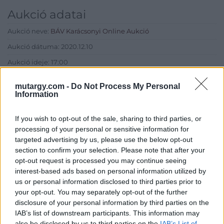
Aukció adatai
Aukció neve:
BÁV Karácsonyi Online Aukció
Aukció dátuma: 2020.12.10
Aukció ideje: 17:00
Aukció helye:
http://www.axioart.com
mutargy.com -
Do Not Process My Personal
Tételszám: 63
Information
If you wish to opt-out of the sale, sharing to third parties, or
Eladó adatai
processing of your personal or sensitive information for
targeted advertising by us, please use the below opt-out
Eladó:
BÁV ART Aukciósház és
section to confirm your selection. Please note that after your
Galéria
opt-out request is processed you may continue seeing
Cím: BÁV ZRt.
interest-based ads based on personal information utilized by
1027 Budapest, Csalogány u.
us or personal information disclosed to third parties prior to
23-33.
your opt-out. You may separately opt-out of the further
disclosure of your personal information by third parties on the
Telefon: (06 1) 331 0513
IAB’s list of downstream participants. This information may
Weboldal:
http://bav-art.hu
also be disclosed by us to third parties on the
IAB’s List of