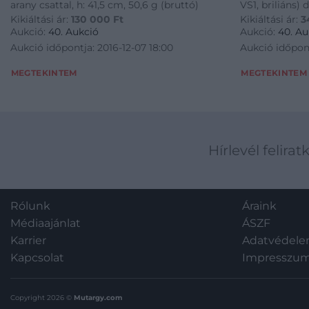
arany csattal, h: 41,5 cm, 50,6 g (bruttó)
VS1, briliáns) d
Kikiáltási ár:
130 000
Ft
Kikiáltási ár:
3
Aukció:
40. Aukció
Aukció:
40. Au
Aukció időpontja: 2016-12-07 18:00
Aukció időpont
MEGTEKINTEM
MEGTEKINTEM
Hírlevél felirat
Rólunk
Áraink
Médiaajánlat
ÁSZF
Karrier
Adatvédel
Kapcsolat
Impresszu
Copyright 2026 ©
Mutargy.com