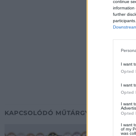
continue se
information 
further disc
participants
Downstream 
Persona
I want t
Opted 
I want t
Opted 
I want 
Advertis
KAPCSOLÓDÓ MŰTÁRGYAK
Opted 
I want t
of my P
was col