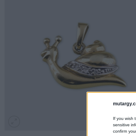
mutargy.
If you wish 
sensitive in
confirm you