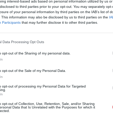
eing interest-based ads based on personal information utilized by us or
Eladó:
Biksady
disclosed to third parties prior to your opt-out. You may separately opt-
Cím: Törő Tam
losure of your personal information by third parties on the IAB’s list of
Biksady Galéria
. This information may also be disclosed by us to third parties on the
IA
1055, Budapest
Participants
that may further disclose it to other third parties.
Telefon: 061/7
Weboldal:
htt
l Data Processing Opt Outs
GALÉRIA TOVÁBBI MŰTÁRGYAI
o opt-out of the Sharing of my personal data.
In
o opt-out of the Sale of my Personal Data.
In
to opt-out of processing my Personal Data for Targeted
ing.
In
o opt-out of Collection, Use, Retention, Sale, and/or Sharing
ersonal Data that Is Unrelated with the Purposes for which it
lected.