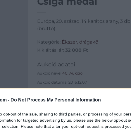
Csiga medál
Európa, 20. század, 14 karátos arany, 3 db 
(bruttó)
Kategória:
Ékszer, drágakő
Kikiáltási ár:
32 000
Ft
Aukció adatai
Aukció neve:
40. Aukció
Aukció dátuma: 2016.12.07
Aukció ideje: 18:00
com -
Do Not Process My Personal Information
Aukció helye: 1055 Budapest, Falk Miksa utca 24-2
Tételszám: 435
to opt-out of the sale, sharing to third parties, or processing of your per
formation for targeted advertising by us, please use the below opt-out s
Eladó adatai
r selection. Please note that after your opt-out request is processed y