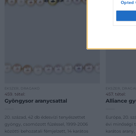
Opted 
ÉKSZER, DRÁGAKŐ
ÉKSZER, DRÁG
459. tétel:
457. tétel:
Gyöngysor aranycsattal
Alliance g
20. század, 42 db édesvízi tenyészettet
Európa, 20. sz
gyöngy, csomózott fűzéssel, 1999-2006
évi minőségi t
közötti behozatali fémjelzett, 14 karátos
karátos arany,