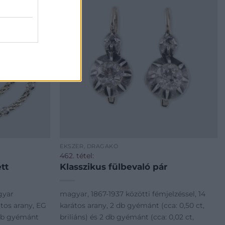
ÉKSZER, DRÁGAKŐ
462. tétel:
tt
Klasszikus fülbevaló pár
gyar
magyar, 1867-1937 közötti fémjelzéssel, 14
átos arany, EG
karátos arany, 2 db gyémánt (cca: 0,50 ct,
 db gyémánt
briliáns) és 2 db gyémánt (cca: 0,02 ct,