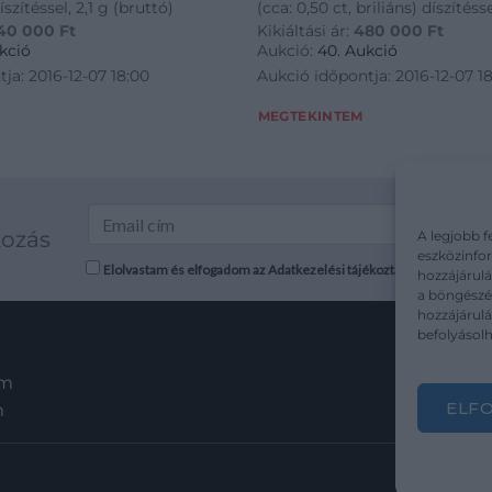
íszítéssel, 2,1 g (bruttó)
(cca: 0,50 ct, briliáns) díszítéss
40 000
Ft
Kikiáltási ár:
480 000
Ft
5 db gyémánt (cca: 0,32 ct, bril
kció
Aukció:
40. Aukció
díszítéssel, 1 db gyűrű 3 db gy
ja: 2016-12-07 18:00
Aukció időpontja: 2016-12-07 1
0,24
MEGTEKINTEM
kozás
A legjobb f
eszközinfor
Elolvastam és elfogadom az Adatkezelési tájékoztatót: mutargy.co
hozzájárulá
a böngészés
hozzájárul
befolyásolh
em
ELF
m