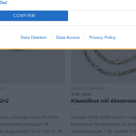
Out
CONFIRM
Data Deletion
Data Access
Privacy Policy
AKŐ
ÉKSZER, DRÁGAKŐ
448. tétel:
yűrű
Klasszikus női ékszersze
ázad, a Blueground kft. 2015-
Európa, 1999-2006 közötti ma
anúsítványa alapján: 18
behozatali fémjelzéssel, 14 kar
 6 db gyémánt (cca: 1,02 ct, W,
mesterjeggyel, 1 db nyakék 5