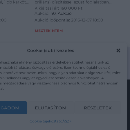
el, 1 db karkötő
briliáns) díszítéssel ezüst foglalatban,
Kikiáltási ár:
160 000
Ft
iáns)
patentos zárral, 3,0 g (bruttó)
Aukció:
40. Aukció
émánt (cca:
8:00
Aukció időpontja: 2016-12-07 18:00
MEGTEKINTEM
Cookie (süti) kezelés
elhasználói élmény biztosítása érdekében sütiket használunk az
mációk tárolására és/vagy elérésére. Ezen technológiákhoz való
m/adatkezelesi-tajekoztato/
s lehetővé teszi számunkra, hogy olyan adatokat dolgozzunk fel, mint
i viselkedés vagy az egyedi azonosítók ezen a webhelyen. A
ás megtagadása vagy visszavonása bizonyos funkciókat hátrányosan
at.
Kövesse a műtárgy.com-ot
OGADOM
ELUTASÍTOM
RÉSZLETEK
Cookie tájékoztató
ÁSZF
Weboldal és Webshop készítés:
Ferenczi Sándor