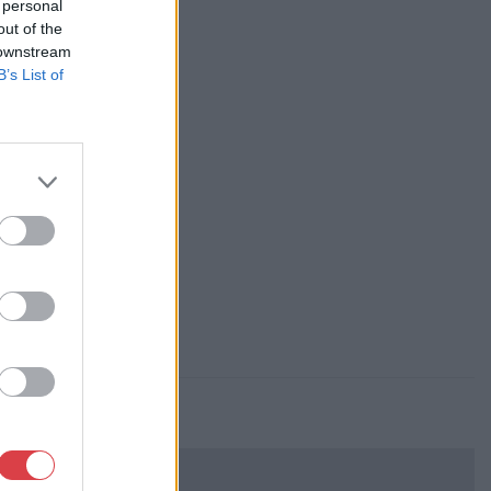
 personal
 Galéria
out of the
ás
 downstream
 Kft.
B’s List of
, Falk Miksa u. 24-26.
84-1111 061/780-9307
p://www.biksady.com