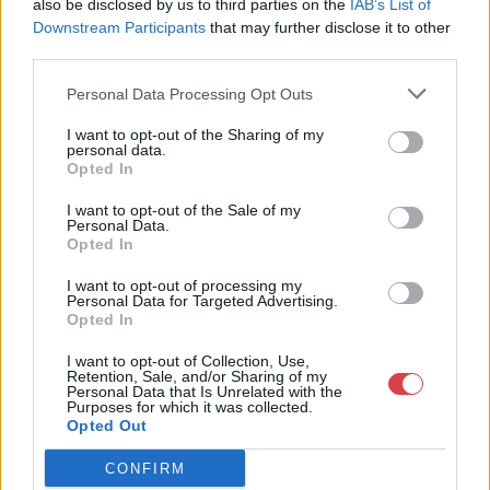
also be disclosed by us to third parties on the
IAB’s List of
Bemutatkozás: Az ország legnagyobb múltú, 240 esztendeje
Downstream Participants
that may further disclose it to other
jogfolytonosan működő magyar vállalkozásaként a BÁV ZRt.
third parties.
óriási tapasztalatával, szakmai tekintélyével és
megbízhatóságával hagyományosan a magyar
Personal Data Processing Opt Outs
műkereskedelem meghatározó szereplője. A 2007-ben
megújult BÁV Aukciósház mára a magyarországi
I want to opt-out of the Sharing of my
műkereskedelem egyik legfontosabb színterévé, kereskedelmi
personal data.
és árverési központtá vált. . Hazánk legnagyobb
Opted In
műkereskedelmi üzlethálózatával rendelkező BÁV ZRt.
felkészült munkatársai a hét hat napján állnak a műtárgyat
I want to opt-out of the Sale of my
Personal Data.
eladni, vagy venni kívánók rendelkezésére.
Opted In
GALÉRIA TOVÁBBI MŰTÁRGYAI
I want to opt-out of processing my
Personal Data for Targeted Advertising.
Opted In
I want to opt-out of Collection, Use,
Retention, Sale, and/or Sharing of my
Personal Data that Is Unrelated with the
Purposes for which it was collected.
Opted Out
CONFIRM
KAPCSOLÓDÓ MŰTÁRGYAK