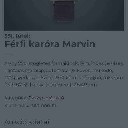
351. tétel:
Férfi karóra Marvin
Arany 750, szögletes formájú tok, fém, index jelzéses,
naptáras számlap, automata, 25 köves, működő,
C774 szerkezet, Svájc, 1970 körül, bőr szíjon, tokszám:
0515107, 35,1 g, számlap méret: 2,5×2,5 cm
Kategória:
Ékszer, drágakő
Kikiáltási ár:
160 000
Ft
Aukció adatai