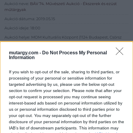
Aukció neve:
BÁV 74. Művészeti Aukció - Ékszerek és ezüst
műtárgyak
Aukció dátuma: 2019.05.15
Aukció ideje: 18:00
Aukció helye: MOM Kulturális Központ (1124 Budapest, Csörsz
utca 18.)
Tételszám: 351
mutargy.com -
Do Not Process My Personal
Information
Eladó adatai
If you wish to opt-out of the sale, sharing to third parties, or
processing of your personal or sensitive information for
Eladó:
BÁV ART Aukciósház és
targeted advertising by us, please use the below opt-out
Galéria
section to confirm your selection. Please note that after your
Cím: BÁV ZRt.
opt-out request is processed you may continue seeing
1027 Budapest, Csalogány u.
interest-based ads based on personal information utilized by
23-33.
us or personal information disclosed to third parties prior to
your opt-out. You may separately opt-out of the further
Telefon: (06 1) 331 0513
disclosure of your personal information by third parties on the
Weboldal:
http://bav-art.hu
IAB’s list of downstream participants. This information may