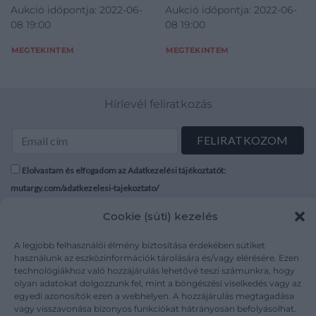
Aukció időpontja: 2022-06-
Aukció időpontja: 2022-06-
méret: 53
méret: 57
08 19:00
08 19:00
MEGTEKINTEM
MEGTEKINTEM
Hírlevél feliratkozás
Elolvastam és elfogadom az Adatkezelési tájékoztatót:
mutargy.com/adatkezelesi-tajekoztato/
Cookie (süti) kezelés
Rólunk
Áraink
Médiaajánlat
ÁSZF
A legjobb felhasználói élmény biztosítása érdekében sütiket
használunk az eszközinformációk tárolására és/vagy elérésére. Ezen
Karrier
Adatvédelem
technológiákhoz való hozzájárulás lehetővé teszi számunkra, hogy
Kapcsolat
Impresszum
olyan adatokat dolgozzunk fel, mint a böngészési viselkedés vagy az
egyedi azonosítók ezen a webhelyen. A hozzájárulás megtagadása
vagy visszavonása bizonyos funkciókat hátrányosan befolyásolhat.