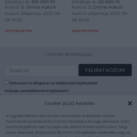
Kikiáltási ár:
190 000
Ft
Kikiáltási ár:
65 000
Ft
briliáns cca. 0,08 ct, J,SI1
Aukció:
5. Online Aukció
Aukció:
5. Online Aukció
díszítéssel, fehérarany 585
Aukció időpontja: 2022-06-
Aukció időpontja: 2022-06-
vékony anker láncon, 8,8 g,
08 19:00
08 19:00
hossz: 49 cm, opál sérült
MEGTEKINTEM
MEGTEKINTEM
Hírlevél feliratkozás
Elolvastam és elfogadom az Adatkezelési tájékoztatót:
mutargy.com/adatkezelesi-tajekoztato/
Cookie (süti) kezelés
Rólunk
Áraink
Médiaajánlat
ÁSZF
A legjobb felhasználói élmény biztosítása érdekében sütiket
Karrier
Adatvédelem
használunk az eszközinformációk tárolására és/vagy elérésére. Ezen
technológiákhoz való hozzájárulás lehetővé teszi számunkra, hogy
Kapcsolat
Impresszum
olyan adatokat dolgozzunk fel, mint a böngészési viselkedés vagy az