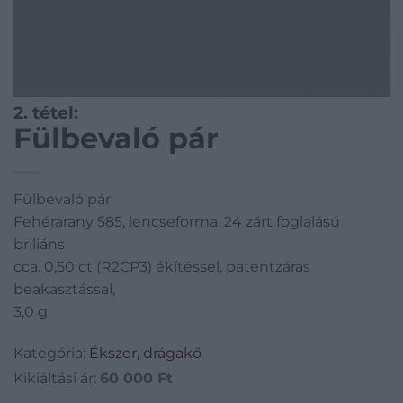
2. tétel:
Fülbevaló pár
Fülbevaló pár
Fehérarany 585, lencseforma, 24 zárt foglalású
briliáns
cca. 0,50 ct (R2CP3) ékítéssel, patentzáras
beakasztással,
3,0 g
Kategória:
Ékszer, drágakő
Kikiáltási ár:
60 000
Ft