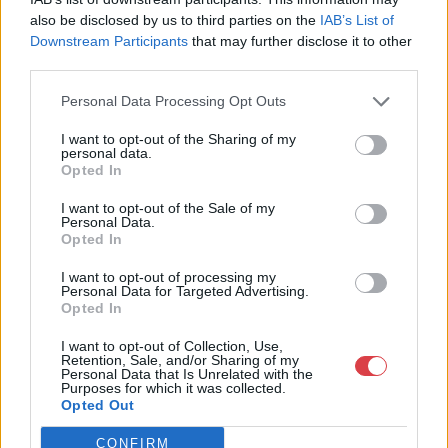
Weboldal:
http://bav-art.hu
also be disclosed by us to third parties on the
IAB’s List of
Bemutatkozás: Az ország legnagyobb múltú, 240 esztendeje
Downstream Participants
that may further disclose it to other
jogfolytonosan működő magyar vállalkozásaként a BÁV ZRt.
third parties.
óriási tapasztalatával, szakmai tekintélyével és
megbízhatóságával hagyományosan a magyar
Personal Data Processing Opt Outs
műkereskedelem meghatározó szereplője. A 2007-ben
I want to opt-out of the Sharing of my
megújult BÁV Aukciósház mára a magyarországi
personal data.
műkereskedelem egyik legfontosabb színterévé, kereskedelmi
Opted In
és árverési központtá vált. . Hazánk legnagyobb
műkereskedelmi üzlethálózatával rendelkező BÁV ZRt.
I want to opt-out of the Sale of my
felkészült munkatársai a hét hat napján állnak a műtárgyat
Personal Data.
Opted In
eladni, vagy venni kívánók rendelkezésére.
I want to opt-out of processing my
GALÉRIA TOVÁBBI MŰTÁRGYAI
Personal Data for Targeted Advertising.
Opted In
I want to opt-out of Collection, Use,
Retention, Sale, and/or Sharing of my
Personal Data that Is Unrelated with the
Purposes for which it was collected.
Opted Out
CONFIRM