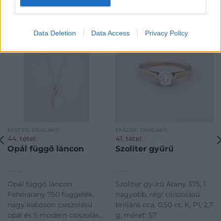
KAPCSOLÓDÓ MŰTÁRGYAK
Data Deletion
Data Access
Privacy Policy
ÉKSZER, DRÁGAKŐ
ÉKSZER, DRÁGAKŐ
44. tétel:
41. tétel:
Opál függő láncon
Szoliter gyűrű
Opál függő láncon
Szoliter gyűrű Arany 375, 1
Fehérarany 750 függelék,
nagyobb, régi csiszolású
nagy kaboson csiszolású
briliáns cca. 0,50 ct, K, P1, 2,7
opál és 5 modern csiszolású
g, méret: 57