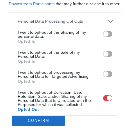
jogfolytonosan működő magyar vállalkozásaként a BÁV ZRt.
Downstream Participants
that may further disclose it to other
óriási tapasztalatával, szakmai tekintélyével és
third parties.
megbízhatóságával hagyományosan a magyar
műkereskedelem meghatározó szereplője. A 2007-ben
Personal Data Processing Opt Outs
megújult BÁV Aukciósház mára a magyarországi
műkereskedelem egyik legfontosabb színterévé, kereskedelmi
I want to opt-out of the Sharing of my
personal data.
és árverési központtá vált. . Hazánk legnagyobb
Opted In
műkereskedelmi üzlethálózatával rendelkező BÁV ZRt.
felkészült munkatársai a hét hat napján állnak a műtárgyat
I want to opt-out of the Sale of my
eladni, vagy venni kívánók rendelkezésére.
Personal Data.
Opted In
GALÉRIA TOVÁBBI MŰTÁRGYAI
I want to opt-out of processing my
Personal Data for Targeted Advertising.
Opted In
I want to opt-out of Collection, Use,
Retention, Sale, and/or Sharing of my
Personal Data that Is Unrelated with the
Purposes for which it was collected.
Opted Out
KAPCSOLÓDÓ MŰTÁRGYAK
CONFIRM