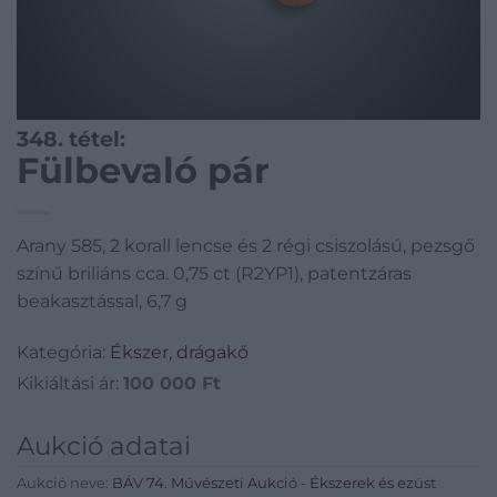
348. tétel:
Fülbevaló pár
Arany 585, 2 korall lencse és 2 régi csiszolású, pezsgő
színű briliáns cca. 0,75 ct (R2YP1), patentzáras
beakasztással, 6,7 g
Kategória:
Ékszer, drágakő
Kikiáltási ár:
100 000
Ft
Aukció adatai
Aukció neve:
BÁV 74. Művészeti Aukció - Ékszerek és ezüst