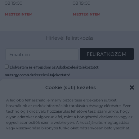
08 19:00
08 19:00
tokszám: 46992, bruttó 54,0
g, átmérő: 37,0 mm, óralánc
MEGTEKINTEM
MEGTEKINTEM
fém, kulcs p
Hírlevél feliratkozás
Elolvastam és elfogadom az Adatkezelési tájékoztatót:
mutargy.com/adatkezelesi-tajekoztato/
Cookie (süti) kezelés
Rólunk
Áraink
Médiaajánlat
ÁSZF
A legjobb felhasználói élmény biztosítása érdekében sütiket
használunk az eszközinformációk tárolására és/vagy elérésére. Ezen
Karrier
Adatvédelem
technológiákhoz való hozzájárulás lehetővé teszi számunkra, hogy
Kapcsolat
Impresszum
olyan adatokat dolgozzunk fel, mint a böngészési viselkedés vagy az
egyedi azonosítók ezen a webhelyen. A hozzájárulás megtagadása
vagy visszavonása bizonyos funkciókat hátrányosan befolyásolhat.
Kövesse a műtárgy.com-ot