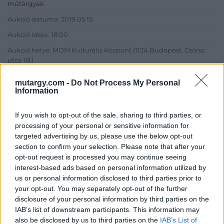
műtárgyak
Aukció dátuma: 2019.05.15
Aukció ideje: 18:00
Aukció helye: MOM Kulturális Központ (1124 Budapest, Csörsz
utca 18.)
Tételszám: 348
mutargy.com -
Do Not Process My Personal
Information
Eladó adatai
If you wish to opt-out of the sale, sharing to third parties, or
Eladó:
BÁV ART Aukciósház és
processing of your personal or sensitive information for
Galéria
targeted advertising by us, please use the below opt-out
section to confirm your selection. Please note that after your
Cím: BÁV ZRt.
opt-out request is processed you may continue seeing
1027 Budapest, Csalogány u.
interest-based ads based on personal information utilized by
23-33.
us or personal information disclosed to third parties prior to
Telefon: (06 1) 331 0513
your opt-out. You may separately opt-out of the further
disclosure of your personal information by third parties on the
Weboldal:
http://bav-art.hu
IAB’s list of downstream participants. This information may
Bemutatkozás: Az ország legnagyobb múltú, 240 esztendeje
also be disclosed by us to third parties on the
IAB’s List of