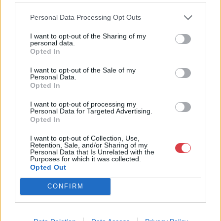
megújult BÁV Aukciósház mára a magyarországi
műkereskedelem egyik legfontosabb színterévé, kereskedelmi
Personal Data Processing Opt Outs
és árverési központtá vált. . Hazánk legnagyobb
műkereskedelmi üzlethálózatával rendelkező BÁV ZRt.
I want to opt-out of the Sharing of my
personal data.
felkészült munkatársai a hét hat napján állnak a műtárgyat
Opted In
eladni, vagy venni kívánók rendelkezésére.
I want to opt-out of the Sale of my
Personal Data.
GALÉRIA TOVÁBBI MŰTÁRGYAI
Opted In
I want to opt-out of processing my
Personal Data for Targeted Advertising.
Opted In
I want to opt-out of Collection, Use,
Retention, Sale, and/or Sharing of my
Personal Data that Is Unrelated with the
Purposes for which it was collected.
KAPCSOLÓDÓ MŰTÁRGYAK
Opted Out
CONFIRM