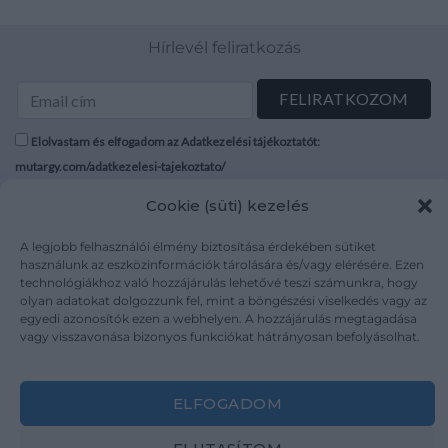
Hírlevél feliratkozás
Elolvastam és elfogadom az Adatkezelési tájékoztatót:
mutargy.com/adatkezelesi-tajekoztato/
Cookie (süti) kezelés
Rólunk
Áraink
Médiaajánlat
ÁSZF
A legjobb felhasználói élmény biztosítása érdekében sütiket
használunk az eszközinformációk tárolására és/vagy elérésére. Ezen
Karrier
Adatvédelem
technológiákhoz való hozzájárulás lehetővé teszi számunkra, hogy
Kapcsolat
Impresszum
olyan adatokat dolgozzunk fel, mint a böngészési viselkedés vagy az
egyedi azonosítók ezen a webhelyen. A hozzájárulás megtagadása
vagy visszavonása bizonyos funkciókat hátrányosan befolyásolhat.
Kövesse a műtárgy.com-ot
ELFOGADOM