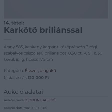
14. tétel:
Karkötő briliánssal
Arany 585, keskeny karpánt középrészén 3 régi
szabályos csiszolású briliáns cca. 0,50 ct, K, SI, 1930
körül, 8,1 g, hossz: 17,5 cm
Kategória:
Ékszer, drágakő
Kikiáltási ár:
120 000
Ft
Aukció adatai
Aukció neve:
2. ONLINE AUKCIÓ
Aukció dátuma: 2021.05.05