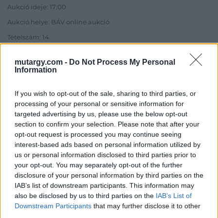
Aukció ideje: 17:00
Aukció helye: BÁV online aukció
Tételszám: 14
mutargy.com -
Do Not Process My Personal
Eladó adatai
Information
Eladó:
BÁV ART Aukciósház és
If you wish to opt-out of the sale, sharing to third parties, or
Galéria
processing of your personal or sensitive information for
Cím: BÁV ZRt.
targeted advertising by us, please use the below opt-out
1027 Budapest, Csalogány u.
section to confirm your selection. Please note that after your
23-33.
opt-out request is processed you may continue seeing
Telefon: (06 1) 331 0513
interest-based ads based on personal information utilized by
us or personal information disclosed to third parties prior to
Weboldal:
http://bav-art.hu
your opt-out. You may separately opt-out of the further
Bemutatkozás: Az ország legnagyobb múltú, 240 esztendeje
disclosure of your personal information by third parties on the
jogfolytonosan működő magyar vállalkozásaként a BÁV ZRt.
IAB’s list of downstream participants. This information may
óriási tapasztalatával, szakmai tekintélyével és
also be disclosed by us to third parties on the
IAB’s List of
megbízhatóságával hagyományosan a magyar
Downstream Participants
that may further disclose it to other
műkereskedelem meghatározó szereplője. A 2007-ben
third parties.