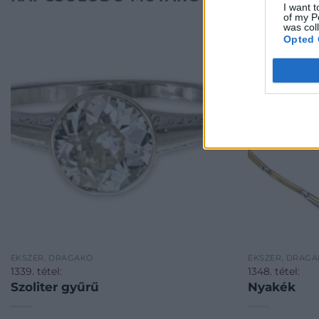
I want t
of my P
was col
Opted 
ÉKSZER, DRÁGAKŐ
ÉKSZER, DRÁG
1339. tétel:
1348. tétel:
Szoliter gyűrű
Nyakék