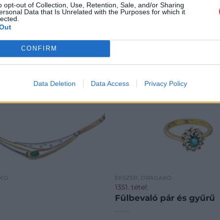
o opt-out of Collection, Use, Retention, Sale, and/or Sharing
ersonal Data that Is Unrelated with the Purposes for which it
lected.
Out
CONFIRM
Data Deletion
Data Access
Privacy Policy
AKŐ
ÉKSZER, DRÁGAKŐ
1351. tétel:
Fülbevaló pár és gyűrű