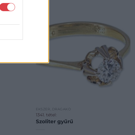
ÉKSZER, DRÁGAKŐ
1341. tétel:
Szoliter gyűrű