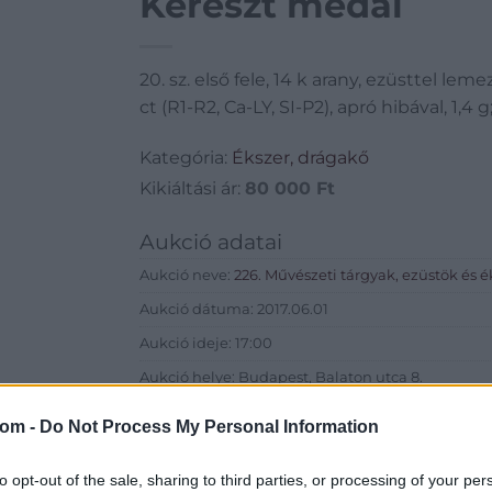
Kereszt medál
20. sz. első fele, 14 k arany, ezüsttel leme
ct (R1-R2, Ca-LY, SI-P2), apró hibával, 1,4 g
Kategória:
Ékszer, drágakő
Kikiáltási ár:
80 000
Ft
Aukció adatai
Aukció neve:
226. Művészeti tárgyak, ezüstök és 
Aukció dátuma: 2017.06.01
Aukció ideje: 17:00
Aukció helye: Budapest, Balaton utca 8.
Tételszám: 1288
com -
Do Not Process My Personal Information
Eladó adatai
to opt-out of the sale, sharing to third parties, or processing of your per