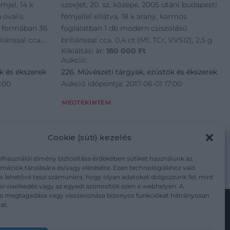
mjel, 14 k
szovjet, 20. sz. közepe, 2005 utáni budapesti
 ovális
fémjellel ellátva, 18 k arany, karmos
t formában 36
foglalatban 1 db modern csiszolású
iánssal cca.
briliánssal cca. 0,4 ct (M1, TCr, VVSI2), 2,5 g
Kikiáltási ár:
180 000
Ft
íszítve, kis
Aukció:
k és ékszerek
226. Művészeti tárgyak, ezüstök és ékszerek
7:00
Aukció időpontja: 2017-06-01 17:00
MEGTEKINTEM
Cookie (süti) kezelés
elhasználói élmény biztosítása érdekében sütiket használunk az
mációk tárolására és/vagy elérésére. Ezen technológiákhoz való
m/adatkezelesi-tajekoztato/
s lehetővé teszi számunkra, hogy olyan adatokat dolgozzunk fel, mint
i viselkedés vagy az egyedi azonosítók ezen a webhelyen. A
ás megtagadása vagy visszavonása bizonyos funkciókat hátrányosan
at.
Kövesse a műtárgy.com-ot