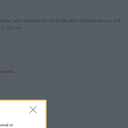
zelve, latin kereszt forma 12 db apró briliánssal cca. 0,6
; h: 2,6 cm
ékszerek
sonal or