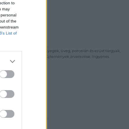
ection to
i Galéria és Aukciósház
ou may
árta
 personal
ia és Aukciósház Kft.
out of the
 Balaton utca 8.
 downstream
B’s List of
475 6000 +361 4756005
p://www.nagyhazi.hu
űtárgyak, bútorok, szőnyegek, üveg, porcelán és ezüst tárgyak,
ionálása. Hagyatékok és gyűjtemények árverezése. Ingyenes
atos.