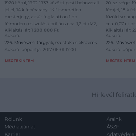
1920 körül, 1902-1937 közötti pesti behozatali
20. sz. vége, 
jellel, 14 k fehérarany, "KI" ismeretlen
fémjel, 18 k fe
mesterjegy, azsúr foglalatban 1 db
fűzöld smaragd
félmodern csiszolású briliáns cca. 1,2 ct (M2,
cca. 0,07 ct dí
Kikiáltási ár:
1 200 000
Ft
Kikiáltási ár:
2
TCa, VVS1),, repasse vésett vállakkal díszítve,
biztonsági kap
Aukció:
Aukció:
2,8 g
226. Művészeti tárgyak, ezüstök és ékszerek
226. Művészeti
Aukció időpontja: 2017-06-01 17:00
Aukció időpont
MEGTEKINTEM
MEGTEKINTEM
Hírlevél felirat
Rólunk
Áraink
Médiaajánlat
ÁSZF
Karrier
Adatvédel