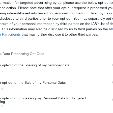
formation for targeted advertising by us, please use the below opt-out s
Eladó:
Nagyház
r selection. Please note that after your opt-out request is processed y
Cím: Müller M
eing interest-based ads based on personal information utilized by us or
Nagyházi Galér
disclosed to third parties prior to your opt-out. You may separately opt-
1055 Budapest,
losure of your personal information by third parties on the IAB’s list of
. This information may also be disclosed by us to third parties on the
IA
Telefon: +361 
Participants
that may further disclose it to other third parties.
Weboldal:
htt
Bemutatkozás: Magas színvonalú festmények és m
ékszerek, néprajzi tárgyak értékesítése és aukc
l Data Processing Opt Outs
értékbecslés. Árveréseinkre a tárgyfelvétel folyam
o opt-out of the Sharing of my personal data.
GALÉRIA TOVÁBBI MŰTÁRGYAI
In
o opt-out of the Sale of my Personal Data.
In
to opt-out of processing my Personal Data for Targeted
ing.
In