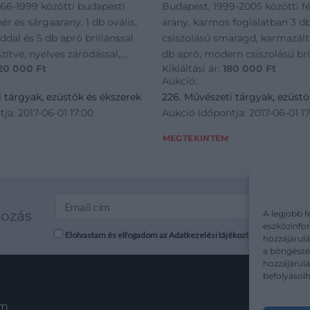
1966-1999 közötti budapesti
Budapest, 1999-2005 közötti fé
hér és sárgaarany, 1 db ovális,
arany, karmos foglalatban 3 db
dal és 5 db apró briliánssal
csiszolású smaragd, karmazál
szítve, nyelves záródással,,
db apró, modern csiszolású bril
20 000
Ft
Kikiáltási ár:
180 000
Ft
occsal, dobozzal, 22,5 g
0,42 ct (M1-M2, TCr-Cr, VS-SI), d
Aukció:
sérüléssel, 6,8 g
 tárgyak, ezüstök és ékszerek
226. Művészeti tárgyak, ezüstö
ja: 2017-06-01 17:00
Aukció időpontja: 2017-06-01 1
MEGTEKINTEM
kozás
A legjobb f
eszközinfor
Elolvastam és elfogadom az Adatkezelési tájékoztatót: mutargy.co
hozzájárulá
a böngészés
hozzájárul
befolyásolh
em