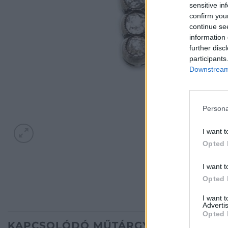
sensitive in
confirm you
continue se
information 
further disc
participants
Downstream 
Persona
I want t
Opted 
I want t
Opted 
I want 
Advertis
Opted 
KAPCSOLÓDÓ MŰTÁRGYAK