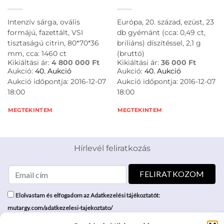
Intenzív sárga, ovális
Európa, 20. század, ezüst, 23
formájú, fazettált, VSI
db gyémánt (cca: 0,49 ct,
tisztaságú citrin, 80*70*36
briliáns) díszítéssel, 2,1 g
mm, cca: 1460 ct
(bruttó)
Kikiáltási ár:
4 800 000
Ft
Kikiáltási ár:
36 000
Ft
Aukció:
40. Aukció
Aukció:
40. Aukció
Aukció időpontja: 2016-12-07
Aukció időpontja: 2016-12-07
18:00
18:00
MEGTEKINTEM
MEGTEKINTEM
Hírlevél feliratkozás
Elolvastam és elfogadom az Adatkezelési tájékoztatót:
mutargy.com/adatkezelesi-tajekoztato/