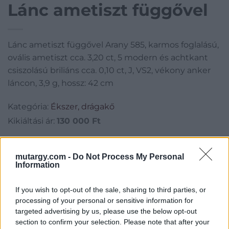
Lánc ametiszt függővel
Lánc ametiszt függővel Arany 585, karmos foglalású,
ovális ametiszt cca. 3,20 ct, 5 modern és achtkant
csiszolású briliáns cca. 0,10 ct, J, VS2, vékony anker
láncon, 3,9 g, hossz: 42 cm
Kategória:
Ékszer, drágakő
Kikiáltási ár:
130 000
Ft
Aukció adatai
mutargy.com -
Do Not Process My Personal
Information
Aukció neve:
5. Online Aukció
Aukció dátuma: 2022.06.08
If you wish to opt-out of the sale, sharing to third parties, or
Aukció ideje: 19:00
processing of your personal or sensitive information for
targeted advertising by us, please use the below opt-out
Aukció helye: BÁV online aukció
section to confirm your selection. Please note that after your