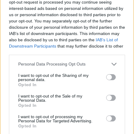
Tételszám: 32
opt-out request is processed you may continue seeing
interest-based ads based on personal information utilized by
us or personal information disclosed to third parties prior to
Eladó adatai
your opt-out. You may separately opt-out of the further
disclosure of your personal information by third parties on the
Eladó:
BÁV ART Aukciósház és
IAB’s list of downstream participants. This information may
Galéria
also be disclosed by us to third parties on the
IAB’s List of
Cím: BÁV ZRt.
Downstream Participants
that may further disclose it to other
1027 Budapest, Csalogány u.
third parties.
23-33.
Personal Data Processing Opt Outs
Telefon: (06 1) 331 0513
I want to opt-out of the Sharing of my
Weboldal:
http://bav-art.hu
personal data.
Opted In
Bemutatkozás: Az ország legnagyobb múltú, 240 esztendeje
jogfolytonosan működő magyar vállalkozásaként a BÁV ZRt.
I want to opt-out of the Sale of my
óriási tapasztalatával, szakmai tekintélyével és
Personal Data.
megbízhatóságával hagyományosan a magyar
Opted In
műkereskedelem meghatározó szereplője. A 2007-ben
megújult BÁV Aukciósház mára a magyarországi
I want to opt-out of processing my
műkereskedelem egyik legfontosabb színterévé, kereskedelmi
Personal Data for Targeted Advertising.
Opted In
és árverési központtá vált. . Hazánk legnagyobb
műkereskedelmi üzlethálózatával rendelkező BÁV ZRt.