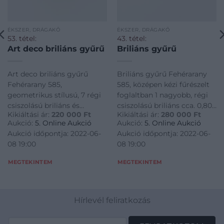
ÉKSZER, DRÁGAKŐ
ÉKSZER, DRÁGAKŐ
53. tétel:
43. tétel:
Art deco briliáns gyűrű
Briliáns gyűrű
Art deco briliáns gyűrű
Briliáns gyűrű Fehérarany
Fehérarany 585,
585, középen kézi fűrészelt
geometrikus stílusú, 7 régi
foglaltban 1 nagyobb, régi
csiszolású briliáns és
csiszolású briliáns cca. 0,80
Kikiáltási ár:
220 000
Ft
Kikiáltási ár:
280 000
Ft
gyémánt cca. 0,60 ct, I, SI,
ct, O, SI2, 1940 körül, 2,3 g,
Aukció:
5. Online Aukció
Aukció:
5. Online Aukció
után fémjelzett, 4,0 g,
méret: 56
Aukció időpontja: 2022-06-
Aukció időpontja: 2022-06-
méret: 57
08 19:00
08 19:00
MEGTEKINTEM
MEGTEKINTEM
Hírlevél feliratkozás