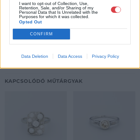
I want to opt-out of Collection, Use,
felkészült munkatársai a hét hat napján állnak a műtárgyat
Retention, Sale, and/or Sharing of my
eladni, vagy venni kívánók rendelkezésére.
Personal Data that Is Unrelated with the
Purposes for which it was collected.
Opted Out
GALÉRIA TOVÁBBI MŰTÁRGYAI
CONFIRM
Data Deletion
Data Access
Privacy Policy
KAPCSOLÓDÓ MŰTÁRGYAK