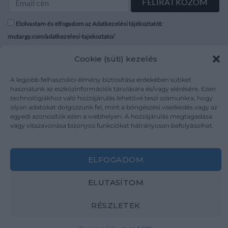
Elolvastam és elfogadom az Adatkezelési tájékoztatót:
mutargy.com/adatkezelesi-tajekoztato/
Cookie (süti) kezelés
Rólunk
Áraink
Médiaajánlat
ÁSZF
A legjobb felhasználói élmény biztosítása érdekében sütiket
Karrier
Adatvédelem
használunk az eszközinformációk tárolására és/vagy elérésére. Ezen
technológiákhoz való hozzájárulás lehetővé teszi számunkra, hogy
Kapcsolat
Impresszum
olyan adatokat dolgozzunk fel, mint a böngészési viselkedés vagy az
egyedi azonosítók ezen a webhelyen. A hozzájárulás megtagadása
vagy visszavonása bizonyos funkciókat hátrányosan befolyásolhat.
Kövesse a műtárgy.com-ot
ELFOGADOM
ELUTASÍTOM
Weboldal és Webshop készítés:
Ferenczi Sándor
RÉSZLETEK
Copyright 2026 ©
Mutargy.com