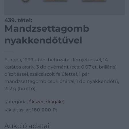
439. tétel:
Mandzsettagomb
nyakkendőtűvel
Európa, 1999 utáni behozatali fémjelzéssel, 14
karátos arany, 3 db gyémánt (cca: 0,07 ct, briliáns)
díszítéssel, szálcsiszolt felülettel, 1 pár
mandzsettagomb csuklózárral, 1 db nyakkendőtű,
21,2 g (bruttó)
Kategória:
Ékszer, drágakő
Kikiáltási ár:
180 000
Ft
Aukció adatai