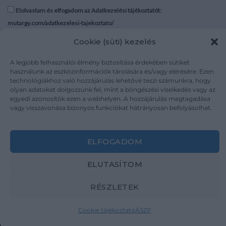
Elolvastam és elfogadom az Adatkezelési tájékoztatót:
mutargy.com/adatkezelesi-tajekoztato/
Cookie (süti) kezelés
Rólunk
Áraink
Médiaajánlat
ÁSZF
A legjobb felhasználói élmény biztosítása érdekében sütiket
használunk az eszközinformációk tárolására és/vagy elérésére. Ezen
Karrier
Adatvédelem
technológiákhoz való hozzájárulás lehetővé teszi számunkra, hogy
Kapcsolat
Impresszum
olyan adatokat dolgozzunk fel, mint a böngészési viselkedés vagy az
egyedi azonosítók ezen a webhelyen. A hozzájárulás megtagadása
vagy visszavonása bizonyos funkciókat hátrányosan befolyásolhat.
Kövesse a műtárgy.com-ot
ELFOGADOM
ELUTASÍTOM
Weboldal és Webshop készítés:
Ferenczi Sándor
RÉSZLETEK
Copyright 2026 ©
Mutargy.com
Cookie tájékoztató
ÁSZF