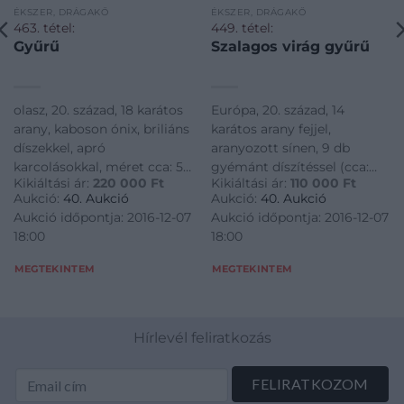
ÉKSZER, DRÁGAKŐ
ÉKSZER, DRÁGAKŐ
463. tétel:
449. tétel:
Gyűrű
Szalagos virág gyűrű
olasz, 20. század, 18 karátos
Európa, 20. század, 14
arany, kaboson ónix, briliáns
karátos arany fejjel,
díszekkel, apró
aranyozott sínen, 9 db
karcolásokkal, méret cca: 51,
gyémánt díszítéssel (cca:
Kikiáltási ár:
220 000
Ft
Kikiáltási ár:
110 000
Ft
18,4 g (bruttó)
0,15 ct, briliáns), 10,2 g
Aukció:
40. Aukció
Aukció:
40. Aukció
(bruttó)
Aukció időpontja: 2016-12-07
Aukció időpontja: 2016-12-07
18:00
18:00
MEGTEKINTEM
MEGTEKINTEM
Hírlevél feliratkozás