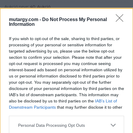
Aukció neve:
40. Aukció
Aukció dátuma: 2016.12.07
mutargy.com -
Do Not Process My Personal
Information
Aukció ideje: 18:00
Aukció helye: 1055 Budapest, Falk Miksa utca 24-26.
If you wish to opt-out of the sale, sharing to third parties, or
Tételszám: 439
processing of your personal or sensitive information for
targeted advertising by us, please use the below opt-out
section to confirm your selection. Please note that after your
Eladó adatai
opt-out request is processed you may continue seeing
interest-based ads based on personal information utilized by
Eladó:
Biksady Galéria
us or personal information disclosed to third parties prior to
Cím: Törő Tamás
your opt-out. You may separately opt-out of the further
Biksady Galéria Kft.
disclosure of your personal information by third parties on the
1055, Budapest, Falk Miksa u.
IAB’s list of downstream participants. This information may
24-26.
also be disclosed by us to third parties on the
IAB’s List of
Downstream Participants
that may further disclose it to other
Telefon: 061/784-1111 061/780-
third parties.
9307
Weboldal:
Personal Data Processing Opt Outs
http://www.biksady.com