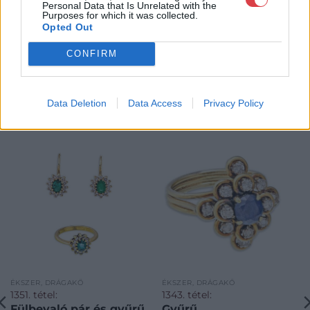
Personal Data that Is Unrelated with the
Purposes for which it was collected.
Opted Out
CONFIRM
Data Deletion
Data Access
Privacy Policy
KAPCSOLÓDÓ MŰTÁRGYAK
ÉKSZER, DRÁGAKŐ
ÉKSZER, DRÁGAKŐ
1351. tétel:
1343. tétel:
Fülbevaló pár és gyűrű
Gyűrű