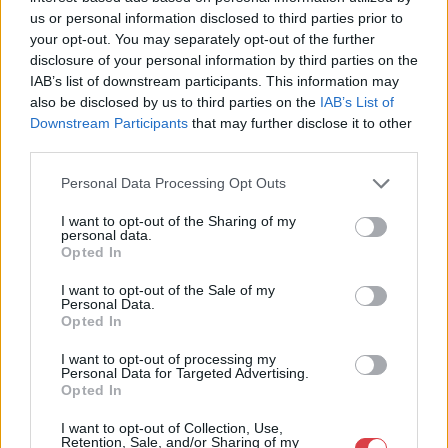
us or personal information disclosed to third parties prior to
Eladó adatai
your opt-out. You may separately opt-out of the further
disclosure of your personal information by third parties on the
Eladó:
Nagyházi Galéria és
Aukciósház
IAB’s list of downstream participants. This information may
also be disclosed by us to third parties on the
IAB’s List of
Cím: Müller Márta
Downstream Participants
that may further disclose it to other
Nagyházi Galéria és Aukciósház
third parties.
Kft.
1055 Budapest, Balaton utca 8.
Personal Data Processing Opt Outs
Telefon: +361 475 6000 +361
I want to opt-out of the Sharing of my
4756005
personal data.
Opted In
Weboldal:
http://www.nagyhazi.hu
I want to opt-out of the Sale of my
Personal Data.
Bemutatkozás: Magas színvonalú festmények és műtárgyak,
Opted In
bútorok, szőnyegek, üveg, porcelán és ezüst tárgyak, ékszerek,
néprajzi tárgyak értékesítése és aukcionálása. Hagyatékok és
I want to opt-out of processing my
gyűjtemények árverezése. Ingyenes értékbecslés. Árveréseinkre
Personal Data for Targeted Advertising.
a tárgyfelvétel folyamatos.
Opted In
I want to opt-out of Collection, Use,
GALÉRIA TOVÁBBI MŰTÁRGYAI
Retention, Sale, and/or Sharing of my