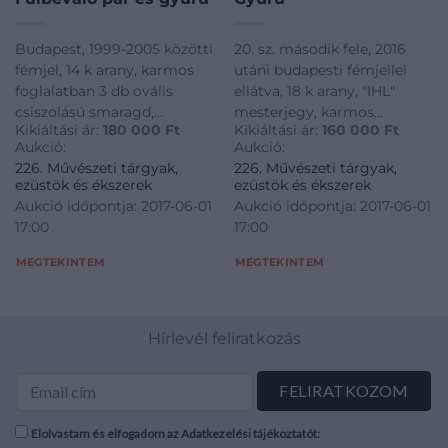
Budapest, 1999-2005 közötti
20. sz. második fele, 2016
fémjel, 14 k arany, karmos
utáni budapesti fémjellel
foglalatban 3 db ovális
ellátva, 18 k arany, "IHL"
csiszolású smaragd,
mesterjegy, karmos
Kikiáltási ár:
180 000
Ft
Kikiáltási ár:
160 000
Ft
karmazált formában 36 db
foglalatban 1 db kék zafír és
Aukció:
Aukció:
apró, modern csiszolású
12 db briliáns, cca. 0,36 ct,
226. Művészeti tárgyak,
226. Művészeti tárgyak,
briliánssal cca. 0,42 ct (M1-
apró hibával, 6 g
ezüstök és ékszerek
ezüstök és ékszerek
M2, TCr-Cr, VS-SI), díszítve,
Aukció időpontja: 2017-06-01
Aukció időpontja: 2017-06-01
kis sérüléssel, 6,8 g
17:00
17:00
MEGTEKINTEM
MEGTEKINTEM
Hírlevél feliratkozás
Elolvastam és elfogadom az Adatkezelési tájékoztatót: