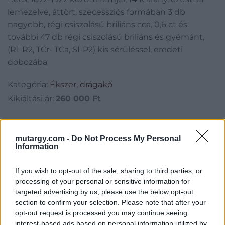
lemezelve, áttört, szecessziós formában 3 db
nagyobb, régi csiszolású briliáns cca. 0,6 ct és
további 47 db régi csiszolású briliáns és gyémánt,
(R1-R2, TCr- TCa, SI-P2) kis sérüléssel, eredeti
dobozába
Kategória:
Ékszer, drágakő
Kikiáltási ár:
260 000
Ft
Aukció adatai
mutargy.com -
Do Not Process My Personal
Aukció neve:
226. Művészeti tárgyak, ezüstök és ékszerek
Information
Aukció dátuma: 2017.06.01
If you wish to opt-out of the sale, sharing to third parties, or
Aukció ideje: 17:00
processing of your personal or sensitive information for
Aukció helye: Budapest, Balaton utca 8.
targeted advertising by us, please use the below opt-out
section to confirm your selection. Please note that after your
Tételszám: 1294
opt-out request is processed you may continue seeing
interest-based ads based on personal information utilized by