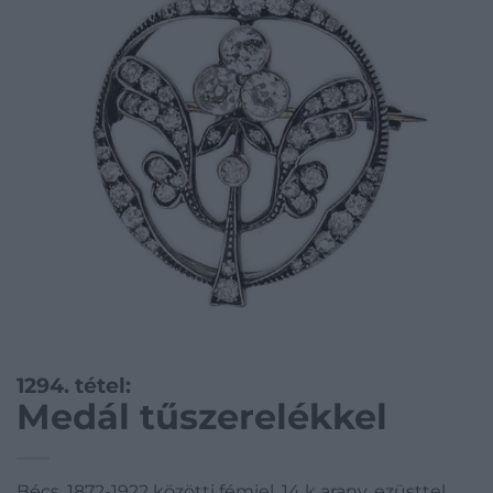
1294. tétel:
Medál tűszerelékkel
Bécs, 1872-1922 közötti fémjel, 14 k arany, ezüsttel