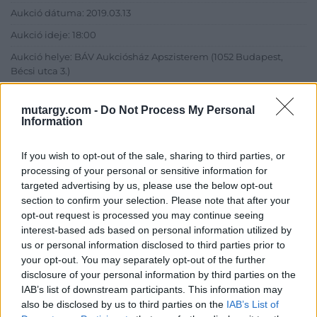
Aukció dátuma: 2019.03.13
Aukció ideje: 18:00
Aukció helye: BÁV Aukciósház Apszisterem (1052 Budapest,
Bécsi utca 3.)
Tételszám: 23
mutargy.com -
Do Not Process My Personal
Information
Eladó adatai
If you wish to opt-out of the sale, sharing to third parties, or
Eladó:
BÁV ART Aukciósház és
processing of your personal or sensitive information for
Galéria
targeted advertising by us, please use the below opt-out
Cím: BÁV ZRt.
section to confirm your selection. Please note that after your
1027 Budapest, Csalogány u.
opt-out request is processed you may continue seeing
23-33.
interest-based ads based on personal information utilized by
us or personal information disclosed to third parties prior to
Telefon: (06 1) 331 0513
your opt-out. You may separately opt-out of the further
Weboldal:
http://bav-art.hu
disclosure of your personal information by third parties on the
IAB’s list of downstream participants. This information may
Bemutatkozás: Az ország legnagyobb múltú, 240 esztendeje
also be disclosed by us to third parties on the
IAB’s List of
jogfolytonosan működő magyar vállalkozásaként a BÁV ZRt.