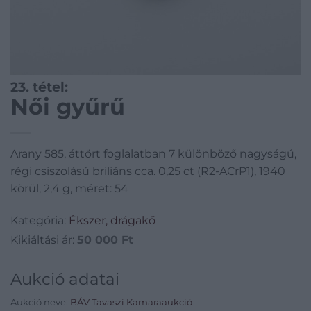
23. tétel:
Női gyűrű
Arany 585, áttört foglalatban 7 különböző nagyságú,
régi csiszolású briliáns cca. 0,25 ct (R2-ACrP1), 1940
körül, 2,4 g, méret: 54
Kategória:
Ékszer, drágakő
Kikiáltási ár:
50 000
Ft
Aukció adatai
Aukció neve:
BÁV Tavaszi Kamaraaukció