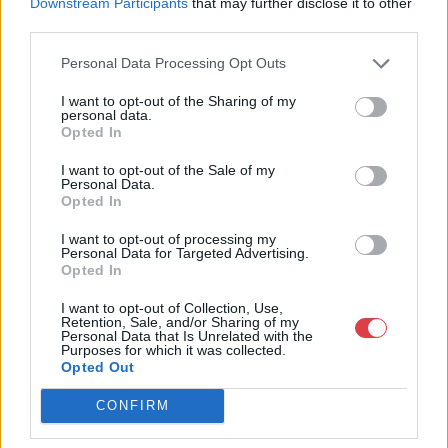
Downstream Participants
that may further disclose it to other
óriási tapasztalatával, szakmai tekintélyével és
third parties.
megbízhatóságával hagyományosan a magyar
műkereskedelem meghatározó szereplője. A 2007-ben
Personal Data Processing Opt Outs
megújult BÁV Aukciósház mára a magyarországi
műkereskedelem egyik legfontosabb színterévé, kereskedelmi
I want to opt-out of the Sharing of my
és árverési központtá vált. . Hazánk legnagyobb
personal data.
műkereskedelmi üzlethálózatával rendelkező BÁV ZRt.
Opted In
felkészült munkatársai a hét hat napján állnak a műtárgyat
eladni, vagy venni kívánók rendelkezésére.
I want to opt-out of the Sale of my
Personal Data.
Opted In
GALÉRIA TOVÁBBI MŰTÁRGYAI
I want to opt-out of processing my
Personal Data for Targeted Advertising.
Opted In
I want to opt-out of Collection, Use,
Retention, Sale, and/or Sharing of my
Personal Data that Is Unrelated with the
Purposes for which it was collected.
Opted Out
KAPCSOLÓDÓ MŰTÁRGYAK
CONFIRM