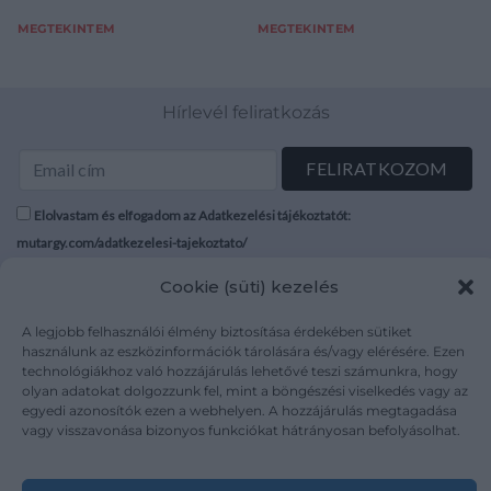
g, átmérő: 37,0 mm, óralánc
MEGTEKINTEM
MEGTEKINTEM
fém, kulcs p
Hírlevél feliratkozás
Elolvastam és elfogadom az Adatkezelési tájékoztatót:
mutargy.com/adatkezelesi-tajekoztato/
Cookie (süti) kezelés
Rólunk
Áraink
Médiaajánlat
ÁSZF
A legjobb felhasználói élmény biztosítása érdekében sütiket
használunk az eszközinformációk tárolására és/vagy elérésére. Ezen
Karrier
Adatvédelem
technológiákhoz való hozzájárulás lehetővé teszi számunkra, hogy
Kapcsolat
Impresszum
olyan adatokat dolgozzunk fel, mint a böngészési viselkedés vagy az
egyedi azonosítók ezen a webhelyen. A hozzájárulás megtagadása
vagy visszavonása bizonyos funkciókat hátrányosan befolyásolhat.
Kövesse a műtárgy.com-ot