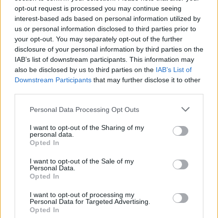
Tételszám: 27
opt-out request is processed you may continue seeing
interest-based ads based on personal information utilized by
us or personal information disclosed to third parties prior to
Eladó adatai
your opt-out. You may separately opt-out of the further
Eladó:
BÁV ART Aukciósház és
disclosure of your personal information by third parties on the
Galéria
IAB’s list of downstream participants. This information may
also be disclosed by us to third parties on the
IAB’s List of
Cím: BÁV ZRt.
Downstream Participants
that may further disclose it to other
1027 Budapest, Csalogány u.
third parties.
23-33.
Telefon: (06 1) 331 0513
Personal Data Processing Opt Outs
Weboldal:
http://bav-art.hu
I want to opt-out of the Sharing of my
personal data.
Bemutatkozás: Az ország legnagyobb múltú, 240 esztendeje
Opted In
jogfolytonosan működő magyar vállalkozásaként a BÁV ZRt.
óriási tapasztalatával, szakmai tekintélyével és
I want to opt-out of the Sale of my
megbízhatóságával hagyományosan a magyar
Personal Data.
Opted In
műkereskedelem meghatározó szereplője. A 2007-ben
megújult BÁV Aukciósház mára a magyarországi
I want to opt-out of processing my
műkereskedelem egyik legfontosabb színterévé, kereskedelmi
Personal Data for Targeted Advertising.
és árverési központtá vált. . Hazánk legnagyobb
Opted In
műkereskedelmi üzlethálózatával rendelkező BÁV ZRt.