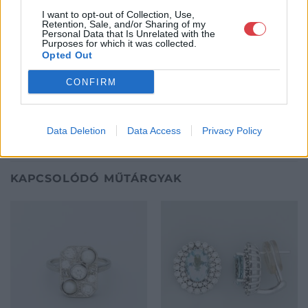
felkészült munkatársai a hét hat napján állnak a műtárgyat
I want to opt-out of Collection, Use,
Retention, Sale, and/or Sharing of my
eladni, vagy venni kívánók rendelkezésére.
Personal Data that Is Unrelated with the
Purposes for which it was collected.
Opted Out
GALÉRIA TOVÁBBI MŰTÁRGYAI
CONFIRM
Data Deletion
Data Access
Privacy Policy
KAPCSOLÓDÓ MŰTÁRGYAK