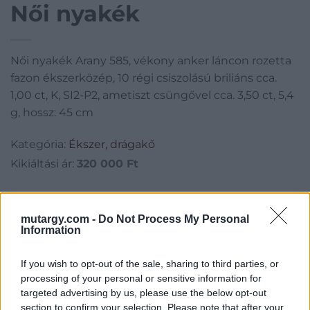
Női nyakék
Női nyakék Arany 585, vékony anker láncon rozetta
fazon ékszerközép, 10 régi csiszolású briliáns cca.
1,00 ct, K, SI2-P2, ametiszt csüngővel cca. 3,50 ct, 5,4
g, hossz: 45 cm
Kategória:
Ékszer, drágakő
Kikiáltási ár:
320 000
Ft
Aukció adatai
mutargy.com -
Do Not Process My Personal
Aukció neve:
5. Online Aukció
Information
Aukció dátuma: 2022.06.08
If you wish to opt-out of the sale, sharing to third parties, or
Aukció ideje: 19:00
processing of your personal or sensitive information for
Aukció helye: BÁV online aukció
targeted advertising by us, please use the below opt-out
section to confirm your selection. Please note that after your