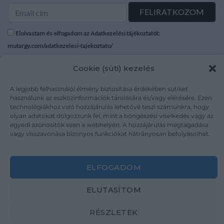
Elolvastam és elfogadom az Adatkezelési tájékoztatót:
mutargy.com/adatkezelesi-tajekoztato/
Cookie (süti) kezelés
Rólunk
Áraink
Médiaajánlat
ÁSZF
A legjobb felhasználói élmény biztosítása érdekében sütiket
Karrier
Adatvédelem
használunk az eszközinformációk tárolására és/vagy elérésére. Ezen
technológiákhoz való hozzájárulás lehetővé teszi számunkra, hogy
Kapcsolat
Impresszum
olyan adatokat dolgozzunk fel, mint a böngészési viselkedés vagy az
egyedi azonosítók ezen a webhelyen. A hozzájárulás megtagadása
vagy visszavonása bizonyos funkciókat hátrányosan befolyásolhat.
Kövesse a műtárgy.com-ot
ELFOGADOM
ELUTASÍTOM
Weboldal és Webshop készítés:
Ferenczi Sándor
RÉSZLETEK
Copyright 2026 ©
Mutargy.com