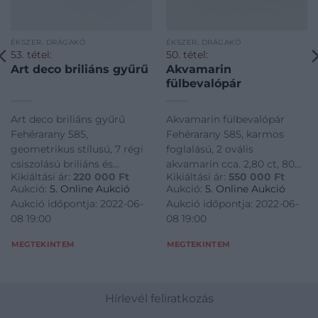
ÉKSZER, DRÁGAKŐ
ÉKSZER, DRÁGAKŐ
53. tétel:
50. tétel:
Art deco briliáns gyűrű
Akvamarin
fülbevalópár
Art deco briliáns gyűrű
Akvamarin fülbevalópár
Fehérarany 585,
Fehérarany 585, karmos
geometrikus stílusú, 7 régi
foglalású, 2 ovális
csiszolású briliáns és
akvamarin cca. 2,80 ct, 80
Kikiáltási ár:
220 000
Ft
Kikiáltási ár:
550 000
Ft
gyémánt cca. 0,60 ct, I, SI,
modern csiszolású briliáns
Aukció:
5. Online Aukció
Aukció:
5. Online Aukció
után fémjelzett, 4,0 g,
cca. 1,20 ct, J, VS, beszúrós
Aukció időpontja: 2022-06-
Aukció időpontja: 2022-06-
méret: 57
stiftes klipsz szereléssel, 7,8
08 19:00
08 19:00
g
MEGTEKINTEM
MEGTEKINTEM
Hírlevél feliratkozás