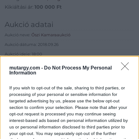
Kikiáltási ár:
100 000
Ft
Aukció adatai
Aukció neve:
Őszi Kamaraaukció
Aukció dátuma: 2018.09.26
Aukció ideje: 18:00
Aukció helye: BÁV Aukciósház Apszisterem (1152 Budapest,
mutargy.com -
Do Not Process My Personal
Bécsi utca 1.)
Information
Tételszám: 11
If you wish to opt-out of the sale, sharing to third parties, or
processing of your personal or sensitive information for
Eladó adatai
targeted advertising by us, please use the below opt-out
section to confirm your selection. Please note that after your
Eladó:
BÁV ART Aukciósház és
opt-out request is processed you may continue seeing
Galéria
interest-based ads based on personal information utilized by
Cím: BÁV ZRt.
us or personal information disclosed to third parties prior to
1027 Budapest, Csalogány u.
your opt-out. You may separately opt-out of the further
23-33.