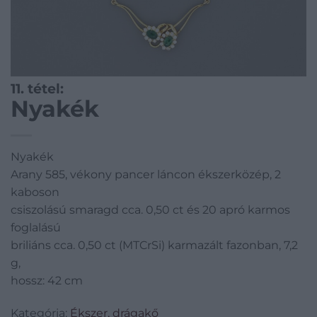
11. tétel:
Nyakék
Nyakék
Arany 585, vékony pancer láncon ékszerközép, 2
kaboson
csiszolású smaragd cca. 0,50 ct és 20 apró karmos
foglalású
briliáns cca. 0,50 ct (MTCrSi) karmazált fazonban, 7,2
g,
hossz: 42 cm
Kategória:
Ékszer, drágakő