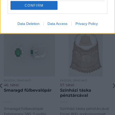
CONFIRM
KAPCSOLÓDÓ MŰTÁRGYAK
Data Deletion
Data Access
Privacy Policy
ÉKSZER, DRÁGAKŐ
ÉKSZER, DRÁGAKŐ
46. tétel:
57. tétel:
Smaragd fülbevalópár
Színházi táska
pénztárcával
Smaragd fülbevalópár
Színházi táska pénztárcával
Fehérarany 585, 2 ovális
Ezüst 800, sodronyszövet