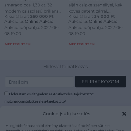
smaragd cca. 1,30 ct, 32
alján csipke szegéllyel, kék
modern csiszolású briliáns
köves patent zárral,
Kikiáltási ár:
260 000
Ft
Kikiáltási ár:
34 000
Ft
cca. 0,42 ct, J, SI-P1, 3,1 g
szarvasbőr béléssel, 1920
Aukció:
5. Online Aukció
Aukció:
5. Online Aukció
körül, 178,1 g, hiányos
Aukció időpontja: 2022-06-
Aukció időpontja: 2022-06-
08 19:00
08 19:00
MEGTEKINTEM
MEGTEKINTEM
Hírlevél feliratkozás
Elolvastam és elfogadom az Adatkezelési tájékoztatót:
mutargy.com/adatkezelesi-tajekoztato/
Cookie (süti) kezelés
Rólunk
Áraink
Médiaajánlat
ÁSZF
A legjobb felhasználói élmény biztosítása érdekében sütiket
Karrier
Adatvédelem
használunk az eszközinformációk tárolására és/vagy elérésére. Ezen