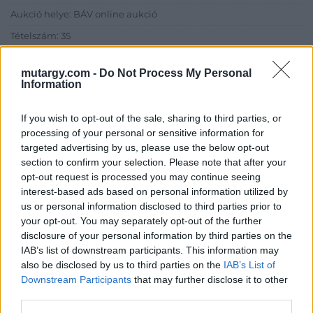
Aukció helye: BÁV online aukció
Tételszám: 35
mutargy.com -
Do Not Process My Personal
Eladó adatai
Information
Eladó:
BÁV ART Aukciósház és
If you wish to opt-out of the sale, sharing to third parties, or
Galéria
processing of your personal or sensitive information for
Cím: BÁV ZRt.
targeted advertising by us, please use the below opt-out
1027 Budapest, Csalogány u.
section to confirm your selection. Please note that after your
23-33.
opt-out request is processed you may continue seeing
Telefon: (06 1) 331 0513
interest-based ads based on personal information utilized by
us or personal information disclosed to third parties prior to
Weboldal:
http://bav-art.hu
your opt-out. You may separately opt-out of the further
Bemutatkozás: Az ország legnagyobb múltú, 240 esztendeje
disclosure of your personal information by third parties on the
jogfolytonosan működő magyar vállalkozásaként a BÁV ZRt.
IAB’s list of downstream participants. This information may
óriási tapasztalatával, szakmai tekintélyével és
also be disclosed by us to third parties on the
IAB’s List of
megbízhatóságával hagyományosan a magyar
Downstream Participants
that may further disclose it to other
műkereskedelem meghatározó szereplője. A 2007-ben
third parties.
megújult BÁV Aukciósház mára a magyarországi