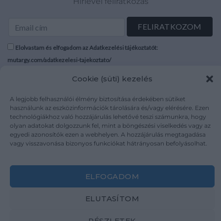
Hírlevél feliratkozás
Elolvastam és elfogadom az Adatkezelési tájékoztatót:
mutargy.com/adatkezelesi-tajekoztato/
Cookie (süti) kezelés
Rólunk
Áraink
Médiaajánlat
ÁSZF
A legjobb felhasználói élmény biztosítása érdekében sütiket
használunk az eszközinformációk tárolására és/vagy elérésére. Ezen
Karrier
Adatvédelem
technológiákhoz való hozzájárulás lehetővé teszi számunkra, hogy
Kapcsolat
Impresszum
olyan adatokat dolgozzunk fel, mint a böngészési viselkedés vagy az
egyedi azonosítók ezen a webhelyen. A hozzájárulás megtagadása
vagy visszavonása bizonyos funkciókat hátrányosan befolyásolhat.
Kövesse a műtárgy.com-ot
ELFOGADOM
ELUTASÍTOM
Weboldal és Webshop készítés:
Ferenczi Sándor
RÉSZLETEK