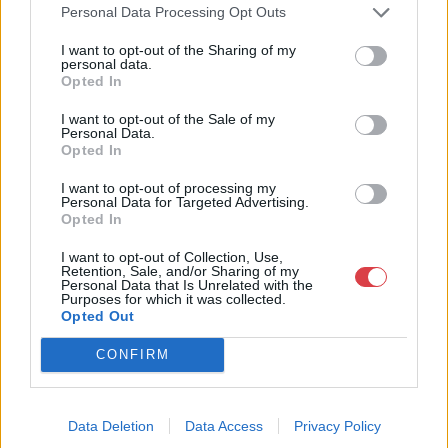
műkereskedelem egyik legfontosabb színterévé, kereskedelmi
Personal Data Processing Opt Outs
és árverési központtá vált. . Hazánk legnagyobb
műkereskedelmi üzlethálózatával rendelkező BÁV ZRt.
I want to opt-out of the Sharing of my
personal data.
felkészült munkatársai a hét hat napján állnak a műtárgyat
Opted In
eladni, vagy venni kívánók rendelkezésére.
I want to opt-out of the Sale of my
GALÉRIA TOVÁBBI MŰTÁRGYAI
Personal Data.
Opted In
I want to opt-out of processing my
Personal Data for Targeted Advertising.
Opted In
I want to opt-out of Collection, Use,
Retention, Sale, and/or Sharing of my
Personal Data that Is Unrelated with the
Purposes for which it was collected.
KAPCSOLÓDÓ MŰTÁRGYAK
Opted Out
CONFIRM
Data Deletion
Data Access
Privacy Policy