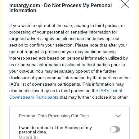
Aukció helye: Budapest, Biksady Galéria
mutargy.com -
Do Not Process My Personal
Information
Tételszám: 533
If you wish to opt-out of the sale, sharing to third parties, or
Eladó adatai
processing of your personal or sensitive information for
targeted advertising by us, please use the below opt-out
Eladó:
Biksady Galéria
section to confirm your selection. Please note that after your
Cím: Törő Tamás
opt-out request is processed you may continue seeing
Biksady Galéria Kft.
interest-based ads based on personal information utilized by
1055, Budapest, Falk Miksa u.
us or personal information disclosed to third parties prior to
24-26.
your opt-out. You may separately opt-out of the further
disclosure of your personal information by third parties on the
Telefon: 061/784-1111 061/780-
IAB’s list of downstream participants. This information may
9307
also be disclosed by us to third parties on the
IAB’s List of
Weboldal:
Downstream Participants
that may further disclose it to other
http://www.biksady.com
third parties.
GALÉRIA TOVÁBBI MŰTÁRGYAI
Personal Data Processing Opt Outs
I want to opt-out of the Sharing of my
personal data.
Opted In