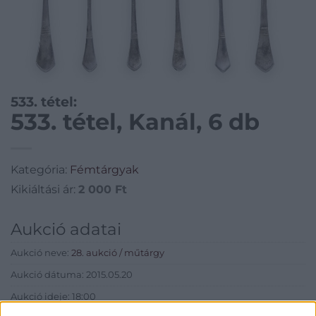
533. tétel:
533. tétel, Kanál, 6 db
Kategória:
Fémtárgyak
Kikiáltási ár:
2 000
Ft
Aukció adatai
Aukció neve:
28. aukció / műtárgy
Aukció dátuma: 2015.05.20
Aukció ideje: 18:00