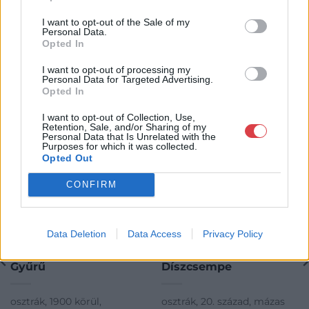
I want to opt-out of the Sale of my
Personal Data.
Opted In
KAPCSOLÓDÓ MŰTÁRGYAK
I want to opt-out of processing my
Personal Data for Targeted Advertising.
Opted In
I want to opt-out of Collection, Use,
Retention, Sale, and/or Sharing of my
Personal Data that Is Unrelated with the
Purposes for which it was collected.
Opted Out
CONFIRM
Data Deletion
Data Access
Privacy Policy
FÉMTÁRGYAK
FÉMTÁRGYAK
686. tétel:
458. tétel:
Gyűrű
Díszcsempe
osztrák, 1900 körül,
osztrák, 20. század, mázas