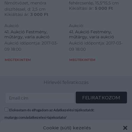
fémötvözet, menóra
fehércserép, 15,5*15,5 cm
Kikiáltási ár:
5 000
Ft
díszítéssel, d: 2,5 cm
Kikiáltási ár:
3 000
Ft
Aukció:
Aukció:
41. Aukció Festmény,
41. Aukció Festmény,
műtárgy, varia aukció
műtárgy, varia aukció
Aukció időpontja: 2017-03-
Aukció időpontja: 2017-03-
09 18:00
09 18:00
MEGTEKINTEM
MEGTEKINTEM
Hírlevél feliratkozás
Elolvastam és elfogadom az Adatkezelési tájékoztatót:
mutargy.com/adatkezelesi-tajekoztato/
Cookie (süti) kezelés