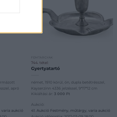
FÉMTÁRGYAK
744. tétel:
Gyertyatartó
formázott
német, 1910 körül, ón, dupla betétrésszel,
sszel, apró
Kayserzinn 4336 jelzéssel, 9*17*12 cm
Kikiáltási ár:
3 000
Ft
Aukció:
 varia aukció
41. Aukció Festmény, műtárgy, varia aukció
8:00
Aukció időpontja: 2017-03-09 18:00