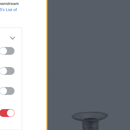
 downstream
, Falk Miksa u. 24-26.
B’s List of
84-1111 061/780-9307
p://www.biksady.com