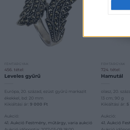
FÉMTÁRGYAK
FÉMTÁRGYAK
456. tétel:
724. tétel:
Leveles gyűrű
Hamutál
Európa, 20. század, ezüst gyűrű markazit
olasz, 20. száz
ékekkel, bd: 20 mm
13 cm; 90 g
Kikiáltási ár:
9 000
Ft
Kikiáltási ár:
5
Aukció:
Aukció:
41. Aukció Festmény, műtárgy, varia aukció
41. Aukció Fe
Aukció időpontja: 2017-03-09 18:00
Aukció időpont