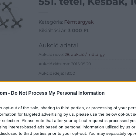
551. tétel, Késbak, 
Kategória:
Fémtárgyak
Kikiáltási ár:
3 000
Ft
Aukció adatai
Aukció neve:
28. aukció / műtárgy
Aukció dátuma: 2015.05.20
Aukció ideje: 18:00
Aukció helye: Budapest, Biksady Galéria
Tételszám: 551
com -
Do Not Process My Personal Information
to opt-out of the sale, sharing to third parties, or processing of your per
Eladó adatai
formation for targeted advertising by us, please use the below opt-out s
Eladó:
Biksady
r selection. Please note that after your opt-out request is processed y
eing interest-based ads based on personal information utilized by us or
Cím: Törő Tam
disclosed to third parties prior to your opt-out. You may separately opt-
Biksady Galéria