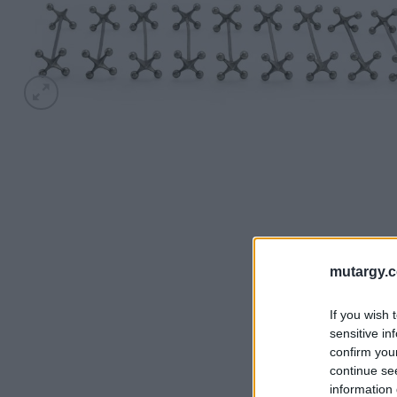
mutargy.
If you wish 
sensitive in
confirm you
continue se
information 