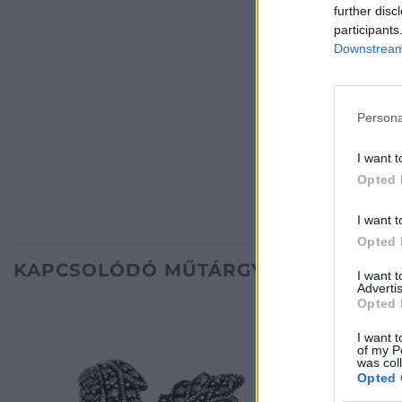
further disc
participants
Downstream 
Persona
I want t
Opted 
I want t
Opted 
KAPCSOLÓDÓ MŰTÁRGYAK
I want 
Advertis
Opted 
I want t
of my P
was col
Opted 