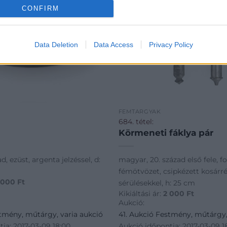
CONFIRM
Data Deletion
Data Access
Privacy Policy
FÉMTÁRGYAK
684. tétel:
Körmeneti fáklya pár
ad, ezüst, argenta jelzéssel, d:
magyar, 20. század első fele, 
fémötvözet, csipkézett kosárré
 000
Ft
sérülésekkel, h: 25 cm
Kikiáltási ár:
2 000
Ft
Aukció:
stmény, műtárgy, varia aukció
41. Aukció Festmény, műtárgy,
ja: 2017-03-09 18:00
Aukció időpontja: 2017-03-09 1