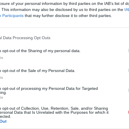
losure of your personal information by third parties on the IAB’s list of
1055, Budapest
. This information may also be disclosed by us to third parties on the
IA
Telefon: 061/7
Participants
that may further disclose it to other third parties.
Weboldal:
htt
GALÉRIA TOVÁBBI MŰTÁRGYAI
l Data Processing Opt Outs
o opt-out of the Sharing of my personal data.
In
o opt-out of the Sale of my Personal Data.
In
to opt-out of processing my Personal Data for Targeted
ing.
In
o opt-out of Collection, Use, Retention, Sale, and/or Sharing
ersonal Data that Is Unrelated with the Purposes for which it
lected.
Out