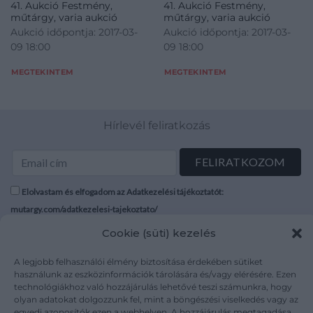
41. Aukció Festmény,
41. Aukció Festmény,
műtárgy, varia aukció
műtárgy, varia aukció
Aukció időpontja: 2017-03-
Aukció időpontja: 2017-03-
09 18:00
09 18:00
MEGTEKINTEM
MEGTEKINTEM
Hírlevél feliratkozás
Elolvastam és elfogadom az Adatkezelési tájékoztatót:
mutargy.com/adatkezelesi-tajekoztato/
Cookie (süti) kezelés
Rólunk
Áraink
Médiaajánlat
ÁSZF
A legjobb felhasználói élmény biztosítása érdekében sütiket
használunk az eszközinformációk tárolására és/vagy elérésére. Ezen
Karrier
Adatvédelem
technológiákhoz való hozzájárulás lehetővé teszi számunkra, hogy
Kapcsolat
Impresszum
olyan adatokat dolgozzunk fel, mint a böngészési viselkedés vagy az
egyedi azonosítók ezen a webhelyen. A hozzájárulás megtagadása