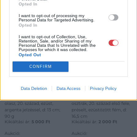
KAPCSOLÓDÓ MŰTÁRGYAK
Opted In
I want to opt-out of processing my
Personal Data for Targeted Advertising.
Opted In
I want to opt-out of Collection, Use,
Retention, Sale, and/or Sharing of my
Personal Data that Is Unrelated with the
Purposes for which it was collected.
Opted Out
CONFIRM
FÉMTÁRGYAK
FÉMTÁRGYAK
724. tétel:
725. tétel:
Hamutál
Kínáló
Data Deletion
Data Access
Privacy Policy
olasz, 20. század, ezüst,
osztrák, 20. század első fele,
argenta jelzéssel, d: 13 cm;
préselt, ezüstözött fém, d:
90 g
16,5 cm
Kikiáltási ár:
5 000
Ft
Kikiáltási ár:
2 000
Ft
Aukció:
Aukció: