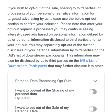
If you wish to opt-out of the sale, sharing to third parties, or
Eladó:
Biksady Galéria
processing of your personal or sensitive information for
Cím: Törő Tamás
targeted advertising by us, please use the below opt-out
Biksady Galéria Kft.
section to confirm your selection. Please note that after your
1055, Budapest, Falk Miksa u.
opt-out request is processed you may continue seeing
24-26.
interest-based ads based on personal information utilized by
Telefon: 061/784-1111 061/780-
us or personal information disclosed to third parties prior to
9307
your opt-out. You may separately opt-out of the further
disclosure of your personal information by third parties on the
Weboldal:
IAB’s list of downstream participants. This information may
http://www.biksady.com
also be disclosed by us to third parties on the
IAB’s List of
Downstream Participants
that may further disclose it to other
GALÉRIA TOVÁBBI MŰTÁRGYAI
third parties.
Personal Data Processing Opt Outs
I want to opt-out of the Sharing of my
personal data.
Opted In
I want to opt-out of the Sale of my
Personal Data.