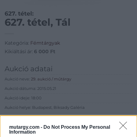
627. tétel:
627. tétel, Tál
Kategória:
Fémtárgyak
Kikiáltási ár:
6 000
Ft
Aukció adatai
Aukció neve:
29. aukció / műtárgy
Aukció dátuma: 2015.05.21
Aukció ideje: 18:00
Aukció helye: Budapest, Biksady Galéria
Tételszám: 627
mutargy.com -
Do Not Process My Personal
Information
Eladó adatai