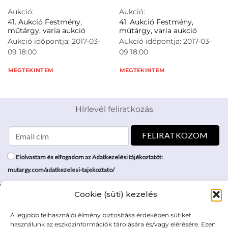
Aukció:
Aukció:
41. Aukció Festmény,
41. Aukció Festmény,
műtárgy, varia aukció
műtárgy, varia aukció
Aukció időpontja: 2017-03-
Aukció időpontja: 2017-03-
09 18:00
09 18:00
MEGTEKINTEM
MEGTEKINTEM
Hírlevél feliratkozás
Elolvastam és elfogadom az Adatkezelési tájékoztatót:
mutargy.com/adatkezelesi-tajekoztato/
Cookie (süti) kezelés
Rólunk
Áraink
Médiaajánlat
ÁSZF
A legjobb felhasználói élmény biztosítása érdekében sütiket
Karrier
Adatvédelem
használunk az eszközinformációk tárolására és/vagy elérésére. Ezen