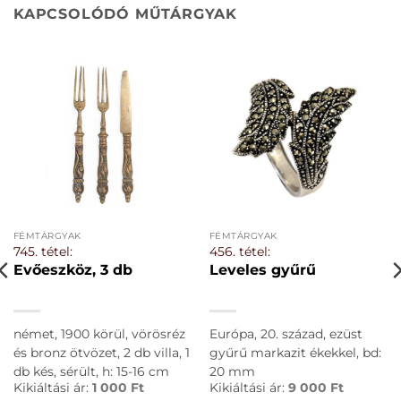
KAPCSOLÓDÓ MŰTÁRGYAK
FÉMTÁRGYAK
FÉMTÁRGYAK
745. tétel:
456. tétel:
Evőeszköz, 3 db
Leveles gyűrű
német, 1900 körül, vörösréz
Európa, 20. század, ezüst
és bronz ötvözet, 2 db villa, 1
gyűrű markazit ékekkel, bd:
db kés, sérült, h: 15-16 cm
20 mm
Kikiáltási ár:
1 000
Ft
Kikiáltási ár:
9 000
Ft