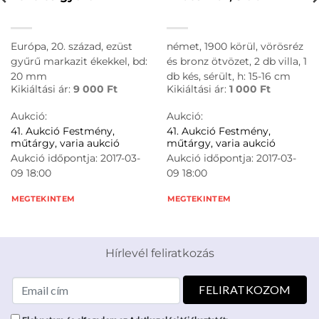
Európa, 20. század, ezüst
német, 1900 körül, vörösréz
gyűrű markazit ékekkel, bd:
és bronz ötvözet, 2 db villa, 1
20 mm
db kés, sérült, h: 15-16 cm
Kikiáltási ár:
9 000
Ft
Kikiáltási ár:
1 000
Ft
Aukció:
Aukció:
41. Aukció Festmény,
41. Aukció Festmény,
műtárgy, varia aukció
műtárgy, varia aukció
Aukció időpontja: 2017-03-
Aukció időpontja: 2017-03-
09 18:00
09 18:00
MEGTEKINTEM
MEGTEKINTEM
Hírlevél feliratkozás