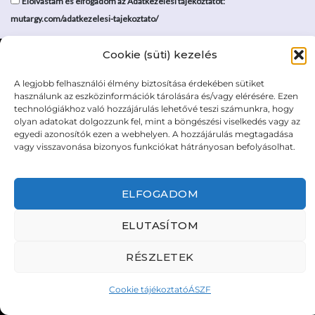
Elolvastam és elfogadom az Adatkezelési tájékoztatót:
mutargy.com/adatkezelesi-tajekoztato/
Rólunk
Áraink
Cookie (süti) kezelés
Médiaajánlat
ÁSZF
A legjobb felhasználói élmény biztosítása érdekében sütiket
Karrier
Adatvédelem
használunk az eszközinformációk tárolására és/vagy elérésére. Ezen
Kapcsolat
Impresszum
technológiákhoz való hozzájárulás lehetővé teszi számunkra, hogy
olyan adatokat dolgozzunk fel, mint a böngészési viselkedés vagy az
egyedi azonosítók ezen a webhelyen. A hozzájárulás megtagadása
vagy visszavonása bizonyos funkciókat hátrányosan befolyásolhat.
Kövesse a műtárgy.com-ot
ELFOGADOM
ELUTASÍTOM
Weboldal és Webshop készítés:
Ferenczi Sándor
RÉSZLETEK
Copyright 2026 ©
Mutargy.com
Cookie tájékoztató
ÁSZF