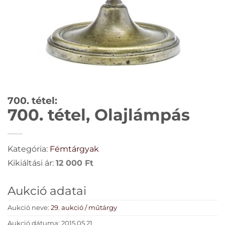
700. tétel:
700. tétel, Olajlámpás
Kategória:
Fémtárgyak
Kikiáltási ár:
12 000
Ft
Aukció adatai
Aukció neve:
29. aukció / műtárgy
Aukció dátuma: 2015.05.21