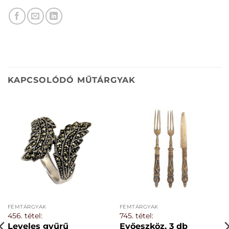
KAPCSOLÓDÓ MŰTÁRGYAK
FÉMTÁRGYAK
FÉMTÁRGYAK
456. tétel:
745. tétel:
Leveles gyűrű
Evőeszköz, 3 db