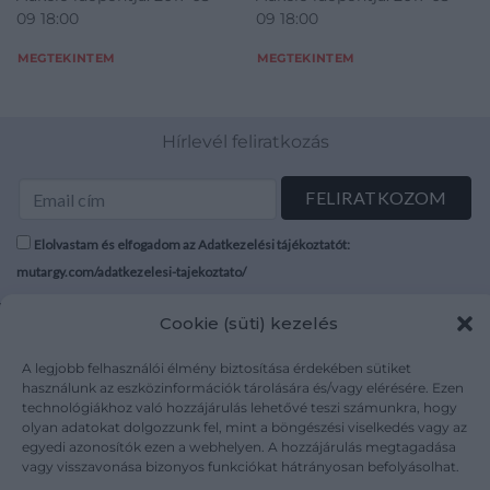
09 18:00
09 18:00
MEGTEKINTEM
MEGTEKINTEM
Hírlevél feliratkozás
Elolvastam és elfogadom az Adatkezelési tájékoztatót:
mutargy.com/adatkezelesi-tajekoztato/
Cookie (süti) kezelés
Rólunk
Áraink
Médiaajánlat
ÁSZF
A legjobb felhasználói élmény biztosítása érdekében sütiket
Karrier
Adatvédelem
használunk az eszközinformációk tárolására és/vagy elérésére. Ezen
technológiákhoz való hozzájárulás lehetővé teszi számunkra, hogy
Kapcsolat
Impresszum
olyan adatokat dolgozzunk fel, mint a böngészési viselkedés vagy az
egyedi azonosítók ezen a webhelyen. A hozzájárulás megtagadása
vagy visszavonása bizonyos funkciókat hátrányosan befolyásolhat.
Kövesse a műtárgy.com-ot