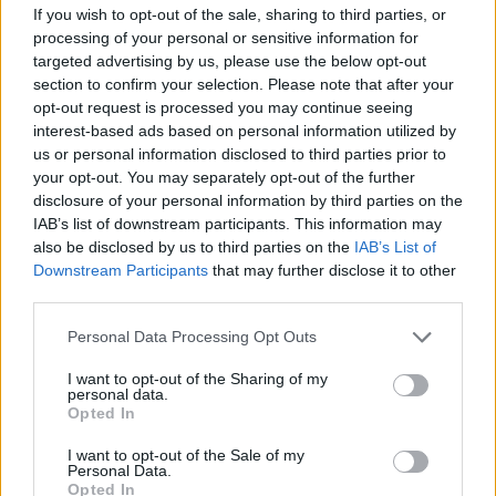
701. tétel, Olajlámpás
If you wish to opt-out of the sale, sharing to third parties, or
processing of your personal or sensitive information for
targeted advertising by us, please use the below opt-out
Kategória:
Fémtárgyak
section to confirm your selection. Please note that after your
opt-out request is processed you may continue seeing
Kikiáltási ár:
17 000
Ft
interest-based ads based on personal information utilized by
us or personal information disclosed to third parties prior to
Aukció adatai
your opt-out. You may separately opt-out of the further
disclosure of your personal information by third parties on the
Aukció neve:
29. aukció / műtárgy
IAB’s list of downstream participants. This information may
Aukció dátuma: 2015.05.21
also be disclosed by us to third parties on the
IAB’s List of
Downstream Participants
that may further disclose it to other
Aukció ideje: 18:00
third parties.
Aukció helye: Budapest, Biksady Galéria
Personal Data Processing Opt Outs
Tételszám: 701
I want to opt-out of the Sharing of my
personal data.
Eladó adatai
Opted In
Eladó:
Biksady Galéria
I want to opt-out of the Sale of my
Personal Data.
Cím: Törő Tamás
Opted In