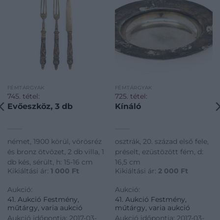
FÉMTÁRGYAK
FÉMTÁRGYAK
745. tétel:
725. tétel:
Evőeszköz, 3 db
Kínáló
német, 1900 körül, vörösréz
osztrák, 20. század első fele,
és bronz ötvözet, 2 db villa, 1
préselt, ezüstözött fém, d:
db kés, sérült, h: 15-16 cm
16,5 cm
Kikiáltási ár:
1 000
Ft
Kikiáltási ár:
2 000
Ft
Aukció:
Aukció:
41. Aukció Festmény,
41. Aukció Festmény,
műtárgy, varia aukció
műtárgy, varia aukció
Aukció időpontja: 2017-03-
Aukció időpontja: 2017-03-