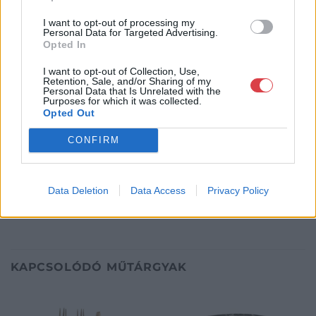
Biksady Galéria Kft.
I want to opt-out of processing my
1055, Budapest, Falk Miksa u.
Personal Data for Targeted Advertising.
24-26.
Opted In
Telefon: 061/784-1111 061/780-
I want to opt-out of Collection, Use,
9307
Retention, Sale, and/or Sharing of my
Personal Data that Is Unrelated with the
Weboldal:
Purposes for which it was collected.
http://www.biksady.com
Opted Out
CONFIRM
GALÉRIA TOVÁBBI MŰTÁRGYAI
Data Deletion
Data Access
Privacy Policy
KAPCSOLÓDÓ MŰTÁRGYAK