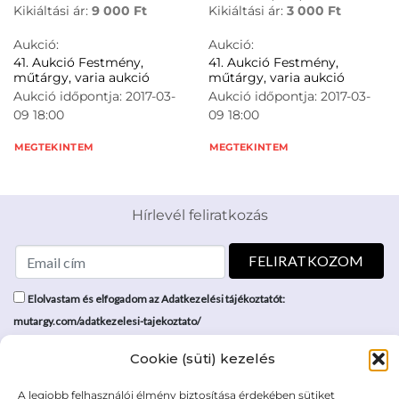
Kikiáltási ár:
9 000
Ft
Kikiáltási ár:
3 000
Ft
Aukció:
Aukció:
41. Aukció Festmény,
41. Aukció Festmény,
műtárgy, varia aukció
műtárgy, varia aukció
Aukció időpontja: 2017-03-
Aukció időpontja: 2017-03-
09 18:00
09 18:00
MEGTEKINTEM
MEGTEKINTEM
Hírlevél feliratkozás
Elolvastam és elfogadom az Adatkezelési tájékoztatót:
mutargy.com/adatkezelesi-tajekoztato/
Cookie (süti) kezelés
Rólunk
Áraink
Médiaajánlat
ÁSZF
A legjobb felhasználói élmény biztosítása érdekében sütiket