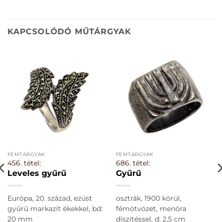
KAPCSOLÓDÓ MŰTÁRGYAK
FÉMTÁRGYAK
FÉMTÁRGYAK
456. tétel:
686. tétel:
Leveles gyűrű
Gyűrű
Európa, 20. század, ezüst
osztrák, 1900 körül,
gyűrű markazit ékekkel, bd:
fémötvözet, menóra
20 mm
díszítéssel, d: 2,5 cm