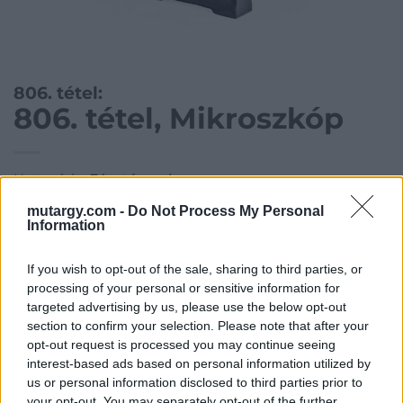
806. tétel:
806. tétel, Mikroszkóp
Kategória:
Fémtárgyak
Kikiáltási ár:
22 000
Ft
mutargy.com -
Do Not Process My Personal
Information
Aukció adatai
If you wish to opt-out of the sale, sharing to third parties, or
Aukció neve:
29. aukció / műtárgy
processing of your personal or sensitive information for
targeted advertising by us, please use the below opt-out
Aukció dátuma: 2015.05.21
section to confirm your selection. Please note that after your
Aukció ideje: 18:00
opt-out request is processed you may continue seeing
interest-based ads based on personal information utilized by
Aukció helye: Budapest, Biksady Galéria
us or personal information disclosed to third parties prior to
Tételszám: 806
your opt-out. You may separately opt-out of the further