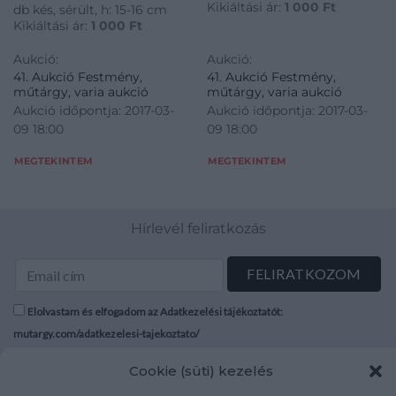
Kikiáltási ár:
1 000
Ft
db kés, sérült, h: 15-16 cm
Kikiáltási ár:
1 000
Ft
Aukció:
Aukció:
41. Aukció Festmény,
41. Aukció Festmény,
műtárgy, varia aukció
műtárgy, varia aukció
Aukció időpontja: 2017-03-
Aukció időpontja: 2017-03-
09 18:00
09 18:00
MEGTEKINTEM
MEGTEKINTEM
Hírlevél feliratkozás
Elolvastam és elfogadom az Adatkezelési tájékoztatót:
mutargy.com/adatkezelesi-tajekoztato/
Cookie (süti) kezelés
Rólunk
Áraink