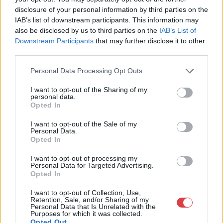
disclosure of your personal information by third parties on the
IAB’s list of downstream participants. This information may
Eladó adatai
also be disclosed by us to third parties on the
IAB’s List of
Downstream Participants
that may further disclose it to other
Eladó:
Biksady Galéria
third parties.
Cím: Törő Tamás
Biksady Galéria Kft.
Personal Data Processing Opt Outs
1055, Budapest, Falk Miksa u.
I want to opt-out of the Sharing of my
24-26.
personal data.
Opted In
Telefon: 061/784-1111 061/780-
9307
I want to opt-out of the Sale of my
Personal Data.
Weboldal:
Opted In
http://www.biksady.com
I want to opt-out of processing my
GALÉRIA TOVÁBBI MŰTÁRGYAI
Personal Data for Targeted Advertising.
Opted In
I want to opt-out of Collection, Use,
Retention, Sale, and/or Sharing of my
Personal Data that Is Unrelated with the
Purposes for which it was collected.
Opted Out