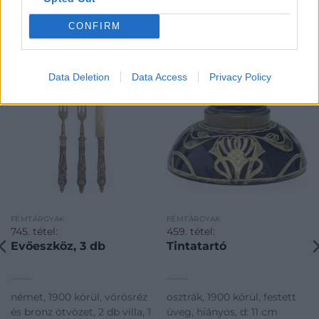
CONFIRM
KAPCSOLÓDÓ MŰTÁRGYAK
Data Deletion
Data Access
Privacy Policy
FÉMTÁRGYAK
FÉMTÁRGYAK
745. tétel:
459. tétel:
Evőeszköz, 3 db
Tintatartó
német, 1900 körül, vörösréz
osztrák, 1900 körül, festett
és bronz ötvözet, 2 db villa, 1
üveg, hiányos, d: 11 cm