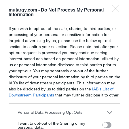
Aukció ideje: 18:00
mutargy.com -
Do Not Process My Personal
Aukció helye: Budapest, Biksady Galéria
Information
Tételszám: 808
If you wish to opt-out of the sale, sharing to third parties, or
processing of your personal or sensitive information for
Eladó adatai
targeted advertising by us, please use the below opt-out
section to confirm your selection. Please note that after your
Eladó:
Biksady Galéria
opt-out request is processed you may continue seeing
Cím: Törő Tamás
interest-based ads based on personal information utilized by
Biksady Galéria Kft.
us or personal information disclosed to third parties prior to
1055, Budapest, Falk Miksa u.
your opt-out. You may separately opt-out of the further
24-26.
disclosure of your personal information by third parties on the
Telefon: 061/784-1111 061/780-
IAB’s list of downstream participants. This information may
9307
also be disclosed by us to third parties on the
IAB’s List of
Downstream Participants
that may further disclose it to other
Weboldal:
third parties.
http://www.biksady.com
Personal Data Processing Opt Outs
GALÉRIA TOVÁBBI MŰTÁRGYAI
I want to opt-out of the Sharing of my
personal data.