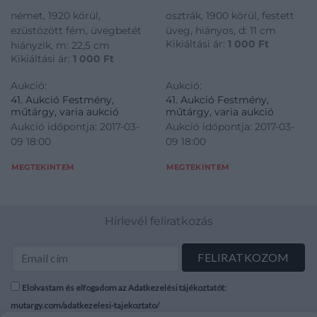
német, 1920 körül,
osztrák, 1900 körül, festett
ezüstözött fém, üvegbetét
üveg, hiányos, d: 11 cm
Kikiáltási ár:
1 000
Ft
hiányzik, m: 22,5 cm
Kikiáltási ár:
1 000
Ft
Aukció:
Aukció:
41. Aukció Festmény,
41. Aukció Festmény,
műtárgy, varia aukció
műtárgy, varia aukció
Aukció időpontja: 2017-03-
Aukció időpontja: 2017-03-
09 18:00
09 18:00
MEGTEKINTEM
MEGTEKINTEM
Hírlevél feliratkozás
Elolvastam és elfogadom az Adatkezelési tájékoztatót:
mutargy.com/adatkezelesi-tajekoztato/