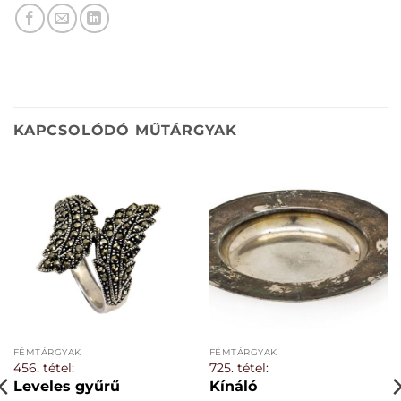
KAPCSOLÓDÓ MŰTÁRGYAK
FÉMTÁRGYAK
FÉMTÁRGYAK
456. tétel:
725. tétel:
Leveles gyűrű
Kínáló