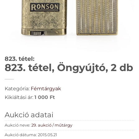
823. tétel:
823. tétel, Öngyújtó, 2 db
Kategória:
Fémtárgyak
Kikiáltási ár:
1 000
Ft
Aukció adatai
Aukció neve:
29. aukció / műtárgy
Aukció dátuma: 2015.05.21