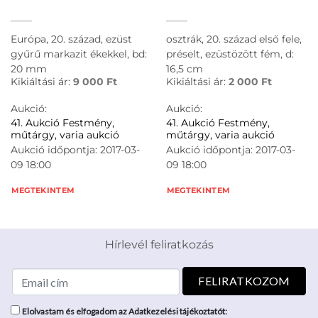
Európa, 20. század, ezüst
osztrák, 20. század első fele,
gyűrű markazit ékekkel, bd:
préselt, ezüstözött fém, d:
20 mm
16,5 cm
Kikiáltási ár:
9 000
Ft
Kikiáltási ár:
2 000
Ft
Aukció:
Aukció:
41. Aukció Festmény,
41. Aukció Festmény,
műtárgy, varia aukció
műtárgy, varia aukció
Aukció időpontja: 2017-03-
Aukció időpontja: 2017-03-
09 18:00
09 18:00
MEGTEKINTEM
MEGTEKINTEM
Hírlevél feliratkozás
Elolvastam és elfogadom az Adatkezelési tájékoztatót: