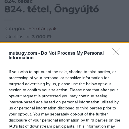
824. tétel:
824. tétel, Öngyújtó
Kategória:
Fémtárgyak
Kikiáltási ár:
3 000
Ft
Aukció adatai
mutargy.com -
Do Not Process My Personal
Information
Aukció neve:
29. aukció / műtárgy
If you wish to opt-out of the sale, sharing to third parties, or
Aukció dátuma: 2015.05.21
processing of your personal or sensitive information for
Aukció ideje: 18:00
targeted advertising by us, please use the below opt-out
Aukció helye: Budapest, Biksady Galéria
section to confirm your selection. Please note that after your
opt-out request is processed you may continue seeing
Tételszám: 824
interest-based ads based on personal information utilized by
us or personal information disclosed to third parties prior to
your opt-out. You may separately opt-out of the further
Eladó adatai
disclosure of your personal information by third parties on the
IAB’s list of downstream participants. This information may
Eladó:
Biksady Galéria