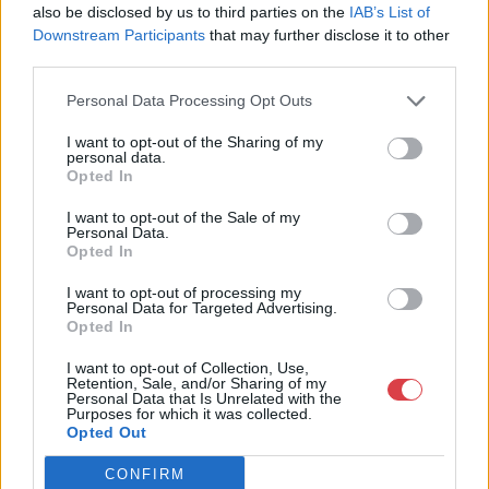
also be disclosed by us to third parties on the
IAB’s List of
Cím: Törő Tamás
Downstream Participants
that may further disclose it to other
Biksady Galéria Kft.
third parties.
1055, Budapest, Falk Miksa u.
24-26.
Personal Data Processing Opt Outs
Telefon: 061/784-1111 061/780-
I want to opt-out of the Sharing of my
9307
personal data.
Opted In
Weboldal:
http://www.biksady.com
I want to opt-out of the Sale of my
Personal Data.
Opted In
GALÉRIA TOVÁBBI MŰTÁRGYAI
I want to opt-out of processing my
Personal Data for Targeted Advertising.
Opted In
I want to opt-out of Collection, Use,
Retention, Sale, and/or Sharing of my
Personal Data that Is Unrelated with the
Purposes for which it was collected.
Opted Out
KAPCSOLÓDÓ MŰTÁRGYAK
CONFIRM