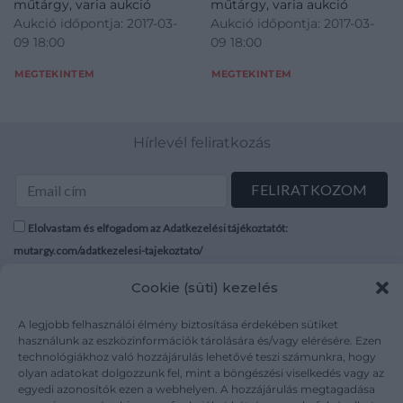
műtárgy, varia aukció
műtárgy, varia aukció
Aukció időpontja: 2017-03-
Aukció időpontja: 2017-03-
09 18:00
09 18:00
MEGTEKINTEM
MEGTEKINTEM
Hírlevél feliratkozás
Elolvastam és elfogadom az Adatkezelési tájékoztatót:
mutargy.com/adatkezelesi-tajekoztato/
Cookie (süti) kezelés
Rólunk
Áraink
Médiaajánlat
ÁSZF
A legjobb felhasználói élmény biztosítása érdekében sütiket
Karrier
Adatvédelem
használunk az eszközinformációk tárolására és/vagy elérésére. Ezen
technológiákhoz való hozzájárulás lehetővé teszi számunkra, hogy
Kapcsolat
Impresszum
olyan adatokat dolgozzunk fel, mint a böngészési viselkedés vagy az
egyedi azonosítók ezen a webhelyen. A hozzájárulás megtagadása