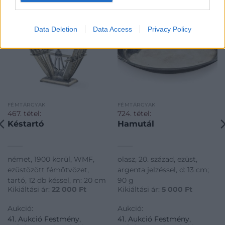
Data Deletion
Data Access
Privacy Policy
FÉMTÁRGYAK
FÉMTÁRGYAK
467. tétel:
724. tétel:
Késtartó
Hamutál
német, 1900 körül, WMF,
olasz, 20. század, ezüst,
ezüstözött fémötvözet,
argenta jelzéssel, d: 13 cm;
tartó, 12 db késsel, m: 20 cm
90 g
Kikiáltási ár:
22 000
Ft
Kikiáltási ár:
5 000
Ft
Aukció:
Aukció:
41. Aukció Festmény,
41. Aukció Festmény,