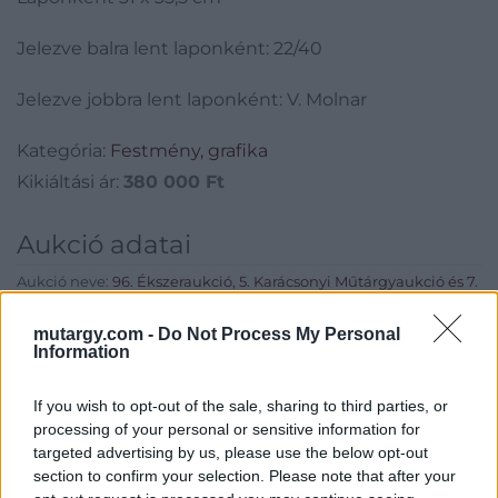
Jelezve balra lent laponként: 22/40
Jelezve jobbra lent laponként: V. Molnar
Kategória:
Festmény, grafika
Kikiáltási ár:
380 000
Ft
Aukció adatai
Aukció neve:
96. Ékszeraukció, 5. Karácsonyi Műtárgyaukció és 7.
Kortárs Aukció 2.nap
mutargy.com -
Do Not Process My Personal
Aukció dátuma: 2019.12.18
Information
Aukció ideje: 18:00
If you wish to opt-out of the sale, sharing to third parties, or
Aukció helye: MOM Kulturális Központ (1124 Budapest, Csörsz
processing of your personal or sensitive information for
utca 18.)
targeted advertising by us, please use the below opt-out
Tételszám: 511
section to confirm your selection. Please note that after your