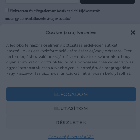
Elolvastam és elfogadom az Adatkezelési tájékoztatót:
mutargy.com/adatkezelesi-tajekoztato/
Cookie (süti) kezelés
Rólunk
Áraink
Médiaajánlat
ÁSZF
A legjobb felhasználói élmény biztosítása érdekében sütiket
Karrier
Adatvédelem
használunk az eszközinformációk tárolására és/vagy elérésére. Ezen
technológiákhoz való hozzájárulás lehetővé teszi számunkra, hogy
Kapcsolat
Impresszum
olyan adatokat dolgozzunk fel, mint a böngészési viselkedés vagy az
egyedi azonosítók ezen a webhelyen. A hozzájárulás megtagadása
vagy visszavonása bizonyos funkciókat hátrányosan befolyásolhat.
Kövesse a műtárgy.com-ot
ELFOGADOM
ELUTASÍTOM
Weboldal és Webshop készítés:
Ferenczi Sándor
RÉSZLETEK
Copyright 2026 ©
Mutargy.com
Cookie tájékoztató
ÁSZF