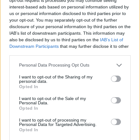
opt-out request is processed you may continue seeing
interest-based ads based on personal information utilized by
Eladó adatai
us or personal information disclosed to third parties prior to
your opt-out. You may separately opt-out of the further
Eladó:
BÁV ART Aukciósház és
disclosure of your personal information by third parties on the
Galéria
IAB’s list of downstream participants. This information may
Cím: BÁV ZRt.
also be disclosed by us to third parties on the
IAB’s List of
1027 Budapest, Csalogány u.
Downstream Participants
that may further disclose it to other
23-33.
third parties.
Telefon: (06 1) 331 0513
Personal Data Processing Opt Outs
Weboldal:
http://bav-art.hu
I want to opt-out of the Sharing of my
Bemutatkozás: Az ország legnagyobb múltú, 240 esztendeje
personal data.
jogfolytonosan működő magyar vállalkozásaként a BÁV ZRt.
Opted In
óriási tapasztalatával, szakmai tekintélyével és
megbízhatóságával hagyományosan a magyar
I want to opt-out of the Sale of my
Personal Data.
műkereskedelem meghatározó szereplője. A 2007-ben
Opted In
megújult BÁV Aukciósház mára a magyarországi
műkereskedelem egyik legfontosabb színterévé, kereskedelmi
I want to opt-out of processing my
és árverési központtá vált. . Hazánk legnagyobb
Personal Data for Targeted Advertising.
műkereskedelmi üzlethálózatával rendelkező BÁV ZRt.
Opted In
felkészült munkatársai a hét hat napján állnak a műtárgyat