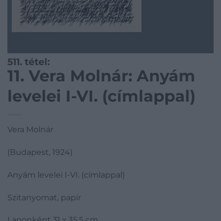
511. tétel:
11. Vera Molnár: Anyám
levelei I-VI. (címlappal)
Vera Molnár
(Budapest, 1924)
Anyám levelei I-VI. (címlappal)
Szitanyomat, papír
Laponként 31 x 35,5 cm