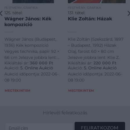
FESTMÉNY, GRAFIKA
FESTMÉNY, GRAFIKA
125. tétel:
131. tétel:
Wágner János: Kék
Klie Zoltán: Házak
kompozíció
Wágner János (Budapest,
Klie Zoltán (Szekszárd, 1897
1936) Kék kompozíció
– Budapest, 1992) Házak
Vegyes technika, papír 92 ×
Olaj, farost 60 × 80 cm
66 cm Jelezve jobbra lent:
Jelezve jobbra lent: Klie Z.
Kikiáltási ár:
360 000
Ft
Kikiáltási ár:
220 000
Ft
Wágner
Aukció:
5. Online Aukció
Aukció:
5. Online Aukció
Aukció időpontja: 2022-06-
Aukció időpontja: 2022-06-
08 19:00
08 19:00
MEGTEKINTEM
MEGTEKINTEM
Hírlevél feliratkozás