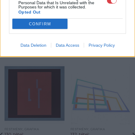
GALÉRIA TOVÁBBI MŰTÁRGYAI
Personal Data that Is Unrelated with the
Purposes for which it was collected.
Opted Out
CONFIRM
Data Deletion
Data Access
Privacy Policy
KAPCSOLÓDÓ MŰTÁRGYAK
FESTMÉNY, GRAFIKA
FESTMÉNY, GRAFIKA
130. tétel:
132. tétel: