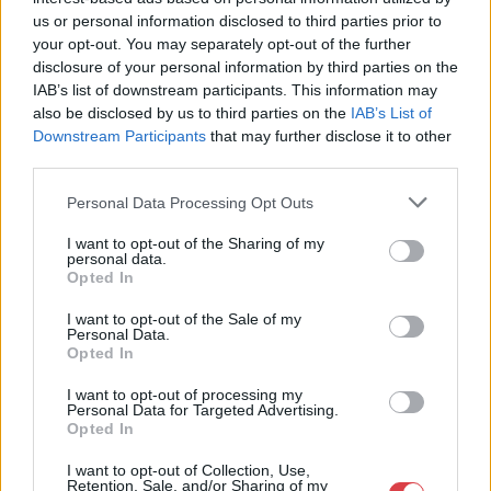
us or personal information disclosed to third parties prior to
Eladó:
BÁV ART Aukciósház és
your opt-out. You may separately opt-out of the further
Galéria
disclosure of your personal information by third parties on the
Cím: BÁV ZRt.
IAB’s list of downstream participants. This information may
1027 Budapest, Csalogány u.
also be disclosed by us to third parties on the
IAB’s List of
23-33.
Downstream Participants
that may further disclose it to other
Telefon: (06 1) 331 0513
third parties.
Weboldal:
http://bav-art.hu
Personal Data Processing Opt Outs
Bemutatkozás: Az ország legnagyobb múltú, 240 esztendeje
I want to opt-out of the Sharing of my
jogfolytonosan működő magyar vállalkozásaként a BÁV ZRt.
personal data.
óriási tapasztalatával, szakmai tekintélyével és
Opted In
megbízhatóságával hagyományosan a magyar
műkereskedelem meghatározó szereplője. A 2007-ben
I want to opt-out of the Sale of my
megújult BÁV Aukciósház mára a magyarországi
Personal Data.
Opted In
műkereskedelem egyik legfontosabb színterévé, kereskedelmi
és árverési központtá vált. . Hazánk legnagyobb
I want to opt-out of processing my
műkereskedelmi üzlethálózatával rendelkező BÁV ZRt.
Personal Data for Targeted Advertising.
felkészült munkatársai a hét hat napján állnak a műtárgyat
Opted In
eladni, vagy venni kívánók rendelkezésére.
I want to opt-out of Collection, Use,
Retention, Sale, and/or Sharing of my