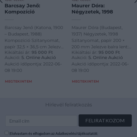
Barcsay Jenő:
Maurer Dóra:
Kompozíció
Négyzetek, 1998
Barcsay Jenő (Katona, 1900
Maurer Dóra (Budapest,
– Budapest, 1988)
1937) Négyzetek, 1998
Kompozíció Szitanyomat,
Szitanyomat, papír 200 ×
papír 32,5 × 36,5 cm Jelezve
200 mm Jelezve balra lent:
Kikiáltási ár:
95 000
Ft
Kikiáltási ár:
95 000
Ft
balra lent: 29/140 Jelezve
66/100 Jelezve jobbra lent:
Aukció:
5. Online Aukció
Aukció:
5. Online Aukció
középen lent: VI. Jelezve
Maurer 98
Aukció időpontja: 2022-06-
Aukció időpontja: 2022-06-
jobbra lent: Barcsay
08 19:00
08 19:00
MEGTEKINTEM
MEGTEKINTEM
Hírlevél feliratkozás
Elolvastam és elfogadom az Adatkezelési tájékoztatót: