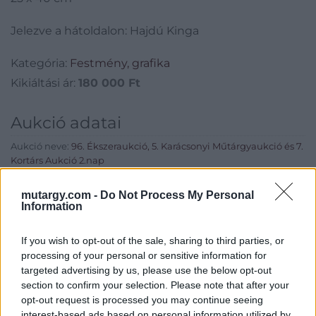
Jelezve a hátoldalon: Hajdú Kinga
Kategória:
Festmény, grafika
Kikiáltási ár:
180 000
Ft
Aukció adatai
Aukció neve:
96. Ékszeraukció, 5. Karácsonyi Műtárgyaukció és 7.
Kortárs Aukció 2.nap
Aukció dátuma: 2019.12.18
mutargy.com -
Do Not Process My Personal
Aukció ideje: 18:00
Information
Aukció helye: MOM Kulturális Központ (1124 Budapest, Csörsz
utca 18.)
If you wish to opt-out of the sale, sharing to third parties, or
processing of your personal or sensitive information for
Tételszám: 623
targeted advertising by us, please use the below opt-out
section to confirm your selection. Please note that after your
opt-out request is processed you may continue seeing
Eladó adatai
interest-based ads based on personal information utilized by