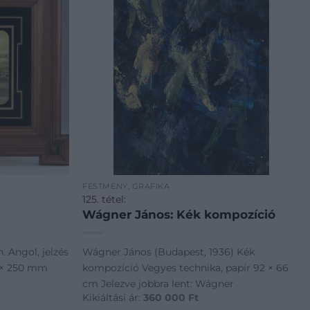
FESTMÉNY, GRAFIKA
125. tétel:
Wágner János: Kék kompozíció
n. Angol, jelzés
Wágner János (Budapest, 1936) Kék
85 × 250 mm
kompozíció Vegyes technika, papír 92 × 66
cm Jelezve jobbra lent: Wágner
Kikiáltási ár:
360 000
Ft