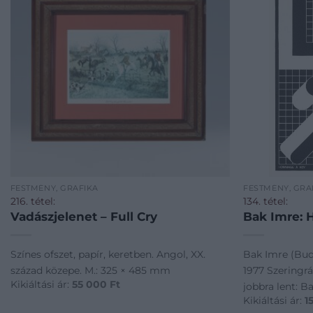
FESTMÉNY, GRAFIKA
FESTMÉNY, GRA
216. tétel:
134. tétel:
Vadászjelenet – Full Cry
Bak Imre: 
Színes ofszet, papír, keretben. Angol, XX.
Bak Imre (Bud
század közepe. M.: 325 × 485 mm
1977 Szeringrá
Kikiáltási ár:
55 000
Ft
jobbra lent: B
Kikiáltási ár:
1