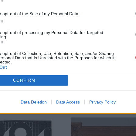
Bemutatkozás: Az ország legnagyobb múltú, 240
BÁV ZRt. óriási tapasztalatával, szakmai tekin
o opt-out of the Sale of my Personal Data.
műkereskedelem meghatározó szereplője. A 200
In
műkereskedelem egyik legfontosabb színterévé, 
műkereskedelmi üzlethálózatával rendelkező BÁV
to opt-out of processing my Personal Data for Targeted
ing.
eladni, vagy venni kívánók rendelkezésére.
In
GALÉRIA TOVÁBBI MŰTÁRGYAI
o opt-out of Collection, Use, Retention, Sale, and/or Sharing
ersonal Data that Is Unrelated with the Purposes for which it
lected.
Out
CONFIRM
Data Deletion
Data Access
Privacy Policy