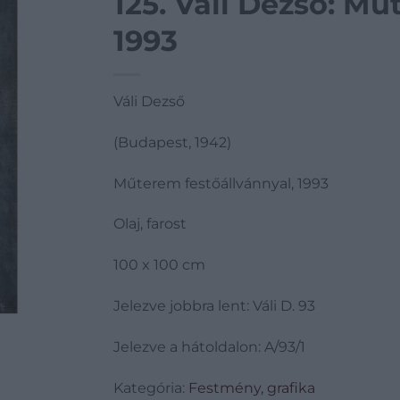
125. Váli Dezső: Mű
1993
Váli Dezső
(Budapest, 1942)
Műterem festőállvánnyal, 1993
Olaj, farost
100 x 100 cm
Jelezve jobbra lent: Váli D. 93
Jelezve a hátoldalon: A/93/1
Kategória:
Festmény, grafika