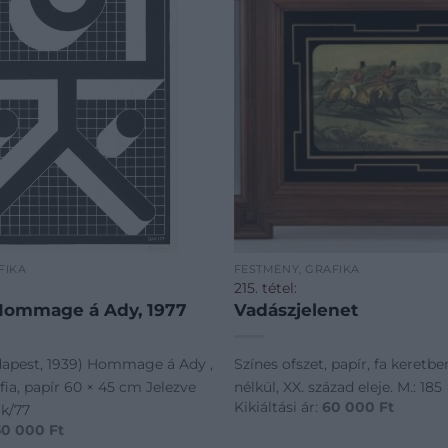
FIKA
FESTMÉNY, GRAFIKA
215. tétel:
Hommage á Ady, 1977
Vadászjelenet
apest, 1939) Hommage á Ady ,
Színes ofszet, papír, fa keretbe
fia, papír 60 × 45 cm Jelezve
nélkül, XX. század eleje. M.: 1
Kikiáltási ár:
60 000
Ft
ak/77
50 000
Ft