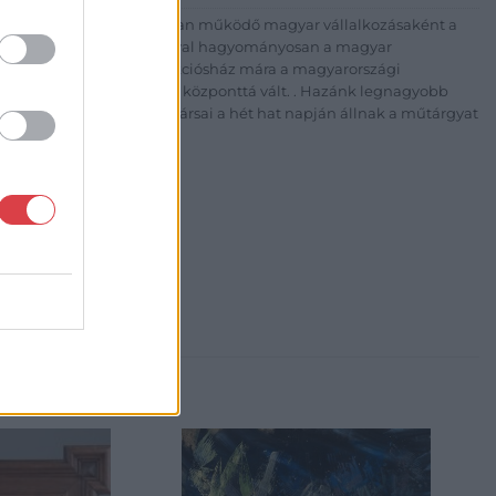
 esztendeje jogfolytonosan működő magyar vállalkozásaként a
télyével és megbízhatóságával hagyományosan a magyar
7-ben megújult BÁV Aukciósház mára a magyarországi
kereskedelmi és árverési központtá vált. . Hazánk legnagyobb
 ZRt. felkészült munkatársai a hét hat napján állnak a műtárgyat