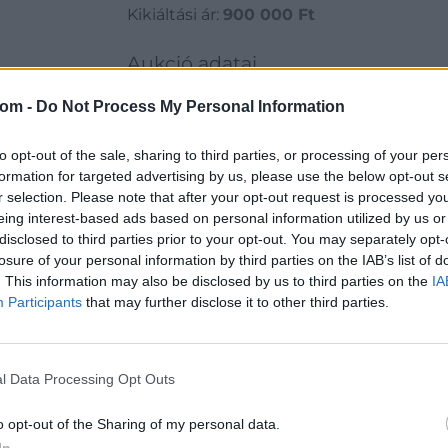
Kikiáltási ár:
900 000
Ft
Aukció adatai
Aukció neve:
96. Ékszeraukció, 5. Karácsonyi Műtá
com -
Do Not Process My Personal Information
Aukció dátuma: 2019.12.18
to opt-out of the sale, sharing to third parties, or processing of your per
Aukció ideje: 18:00
formation for targeted advertising by us, please use the below opt-out s
Aukció helye: MOM Kulturális Központ (1124 Budape
r selection. Please note that after your opt-out request is processed y
eing interest-based ads based on personal information utilized by us or
Tételszám: 625
disclosed to third parties prior to your opt-out. You may separately opt-
losure of your personal information by third parties on the IAB’s list of
Eladó adatai
. This information may also be disclosed by us to third parties on the
IA
Participants
that may further disclose it to other third parties.
Eladó:
BÁV
Cím: BÁV Z
1027 Budap
l Data Processing Opt Outs
Telefon: (06
Weboldal:
o opt-out of the Sharing of my personal data.
In