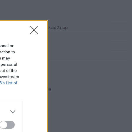
rgyaukció és 7. Kortárs Aukció 2.nap
sonal or
ection to
st, Csörsz utca 18.)
ou may
 personal
out of the
 downstream
B’s List of
 ART Aukciósház és Galéria
Rt.
est, Csalogány u. 23-33.
 1) 331 0513
http://bav-art.hu