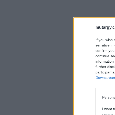
mutargy.
If you wish 
sensitive in
confirm you
continue se
information 
further disc
participants
Downstream 
Persona
I want t
Opted 