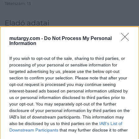
Tételszám: 13
Eladó adatai
Eladó:
Kieselbach Galéria
mutargy.com -
Do Not Process My Personal
Information
Cím: Kolozsváry Gyöngyvér
Kieselbach Galéria Ker. Kft
1055 Budapest, Szent István krt.
If you wish to opt-out of the sale, sharing to third parties, or
5.
processing of your personal or sensitive information for
targeted advertising by us, please use the below opt-out
Telefon: +36 1 269 3148 +36 1 269
2219
section to confirm your selection. Please note that after your
opt-out request is processed you may continue seeing
Weboldal:
interest-based ads based on personal information utilized by
http://www.kieselbach.hu
us or personal information disclosed to third parties prior to
Bemutatkozás: A Galéria profilja a 19. és 20. századi modern
your opt-out. You may separately opt-out of the further
magyar festészet és az ezt megelőző korok régi mesterei, de
disclosure of your personal information by third parties on the
foglalkozik nemzetközi művészettel, fotográfiával és kortárs
IAB’s list of downstream participants. This information may
képzőművészettel is. Eddigi negyven aukcióján tízezernél több
also be disclosed by us to third parties on the
IAB’s List of
tételt árverezett el, és sok ezer kép szerepelt a Galéria
Downstream Participants
that may further disclose it to other
kiállításain. Kieselbach Tamás művészettörténész, a Galéria
third parties.