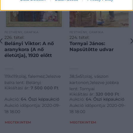
FESTMÉNY, GRAFIKA
FESTMÉNY, GRAFIKA
226. tétel:
224. tétel:
Belányi Viktor: A nő
Tornyai János:
aranykora (A nő
Napsütötte udvar
életútja), 1920 előtt
119x119;olaj, falemez;Jelezve
38,5x51;olaj, vászon
balra lent: Belányi
kartonon;Jelezve jobbra
Kikiáltási ár:
7 500 000
Ft
lent: Tornyai
Kikiáltási ár:
320 000
Ft
Aukció:
64. Őszi képaukció
Aukció:
64. Őszi képaukció
Aukció időpontja: 2020-09-
Aukció időpontja: 2020-09-
18 18:00
18 18:00
MEGTEKINTEM
MEGTEKINTEM