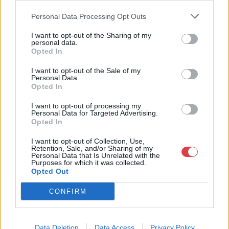
tulajdonosa több mint 30 éves szakmai tapasztalattal
rendelkezik. Elkötelezetten dolgozik a magyar festészet hazai
Personal Data Processing Opt Outs
és nemzetközi elismertetésén. Monumentális, a hazai festészet
történetét újraíró albumaival alapvetően változtatta meg a
I want to opt-out of the Sharing of my
personal data.
magyar vizuális művészetről addig kialakult képet.
Opted In
GALÉRIA TOVÁBBI MŰTÁRGYAI
I want to opt-out of the Sale of my
Personal Data.
Opted In
I want to opt-out of processing my
Personal Data for Targeted Advertising.
Opted In
I want to opt-out of Collection, Use,
Retention, Sale, and/or Sharing of my
Personal Data that Is Unrelated with the
KAPCSOLÓDÓ MŰTÁRGYAK
Purposes for which it was collected.
Opted Out
CONFIRM
Data Deletion
Data Access
Privacy Policy