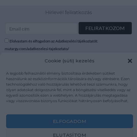
Hírlevél feliratkozás
Elolvastam és elfogadom az Adatkezelési tájékoztatót:
mutargy.com/adatkezelesi-tajekoztato/
Cookie (süti) kezelés
Rólunk
Áraink
Médiaajánlat
ÁSZF
A legjobb felhasználói élmény biztosítása érdekében sütiket
használunk az eszközinformációk tárolására és/vagy elérésére. Ezen
Karrier
Adatvédelem
technológiákhoz való hozzájárulás lehetővé teszi számunkra, hogy
Kapcsolat
Impresszum
olyan adatokat dolgozzunk fel, mint a böngészési viselkedés vagy az
egyedi azonosítók ezen a webhelyen. A hozzájárulás megtagadása
vagy visszavonása bizonyos funkciókat hátrányosan befolyásolhat.
Kövesse a műtárgy.com-ot
ELFOGADOM
ELUTASÍTOM