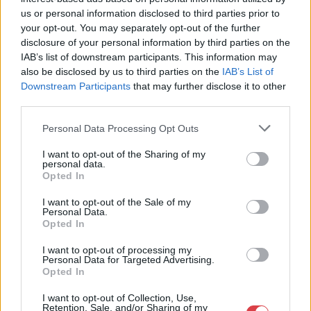
us or personal information disclosed to third parties prior to
Eladó:
BÁV ART Aukciósház és
your opt-out. You may separately opt-out of the further
Galéria
disclosure of your personal information by third parties on the
Cím: BÁV ZRt.
IAB’s list of downstream participants. This information may
1027 Budapest, Csalogány u.
also be disclosed by us to third parties on the
IAB’s List of
23-33.
Downstream Participants
that may further disclose it to other
Telefon: (06 1) 331 0513
third parties.
Weboldal:
http://bav-art.hu
Personal Data Processing Opt Outs
Bemutatkozás: Az ország legnagyobb múltú, 240 esztendeje
I want to opt-out of the Sharing of my
jogfolytonosan működő magyar vállalkozásaként a BÁV ZRt.
personal data.
óriási tapasztalatával, szakmai tekintélyével és
Opted In
megbízhatóságával hagyományosan a magyar
műkereskedelem meghatározó szereplője. A 2007-ben
I want to opt-out of the Sale of my
megújult BÁV Aukciósház mára a magyarországi
Personal Data.
Opted In
műkereskedelem egyik legfontosabb színterévé, kereskedelmi
és árverési központtá vált. . Hazánk legnagyobb
I want to opt-out of processing my
műkereskedelmi üzlethálózatával rendelkező BÁV ZRt.
Personal Data for Targeted Advertising.
felkészült munkatársai a hét hat napján állnak a műtárgyat
Opted In
eladni, vagy venni kívánók rendelkezésére.
I want to opt-out of Collection, Use,
Retention, Sale, and/or Sharing of my