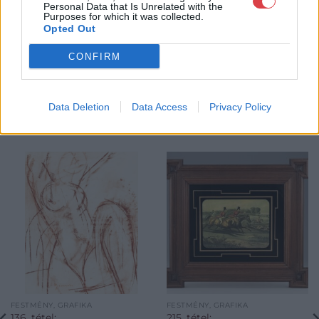
GALÉRIA TOVÁBBI MŰTÁRGYAI
Personal Data that Is Unrelated with the
Purposes for which it was collected.
Opted Out
CONFIRM
Data Deletion
Data Access
Privacy Policy
KAPCSOLÓDÓ MŰTÁRGYAK
FESTMÉNY, GRAFIKA
FESTMÉNY, GRAFIKA
136. tétel:
215. tétel: