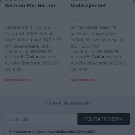
Gerzson Pál: Női akt
Vadászjelenet
Gerzson Pál (Hird, 1931 –
Színes ofszet, papír, fa
Budapest, 2008) Női akt
keretben. Angol, jelzés
Vörös kréta, papír 36,5 × 29
nélkül, XX. század eleje. M.:
cm Jelezve balra lent:
185 × 250 mm
Kikiáltási ár:
55 000
Ft
Kikiáltási ár:
60 000
Ft
Gerzson
Aukció:
5. Online Aukció
Aukció:
5. Online Aukció
Aukció időpontja: 2022-06-
Aukció időpontja: 2022-06-
08 19:00
08 19:00
MEGTEKINTEM
MEGTEKINTEM
Hírlevél feliratkozás
Elolvastam és elfogadom az Adatkezelési tájékoztatót: