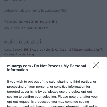
Jelezve jobbra lent: feLugossy ’98
Kategória:
Festmény, grafika
Kikiáltási ár:
360 000
Ft
Aukció adatai
Aukció neve:
96. Ékszeraukció, 5. Karácsonyi Műtárgyaukció és 7.
Kortárs Aukció 2.nap
Aukció dátuma: 2019.12.18
mutargy.com -
Do Not Process My Personal
Aukció ideje: 18:00
Information
Aukció helye: MOM Kulturális Központ (1124 Budapest, Csörsz
utca 18.)
If you wish to opt-out of the sale, sharing to third parties, or
processing of your personal or sensitive information for
Tételszám: 634
targeted advertising by us, please use the below opt-out
section to confirm your selection. Please note that after your
opt-out request is processed you may continue seeing
Eladó adatai
interest-based ads based on personal information utilized by