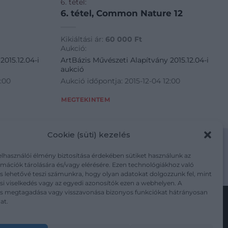
6. tétel:
6. tétel, Common Nature 12
Kikiáltási ár:
60 000
Ft
Aukció:
2015.12.04-i
ArtBázis Művészeti Alapítvány 2015.12.04-i
aukció
2:00
Aukció időpontja: 2015-12-04 12:00
MEGTEKINTEM
Cookie (süti) kezelés
elhasználói élmény biztosítása érdekében sütiket használunk az
mációk tárolására és/vagy elérésére. Ezen technológiákhoz való
m/adatkezelesi-tajekoztato/
s lehetővé teszi számunkra, hogy olyan adatokat dolgozzunk fel, mint
i viselkedés vagy az egyedi azonosítók ezen a webhelyen. A
ás megtagadása vagy visszavonása bizonyos funkciókat hátrányosan
at.
Kövesse a műtárgy.com-ot