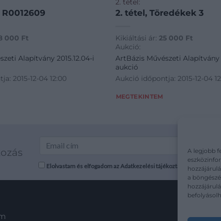
2. tétel:
Ég R0012609
2. tétel, Töredékek 3
8 000
Ft
Kikiáltási ár:
25 000
Ft
Aukció:
zeti Alapítvány 2015.12.04-i
ArtBázis Művészeti Alapítvány 
aukció
ja: 2015-12-04 12:00
Aukció időpontja: 2015-12-04 1
MEGTEKINTEM
kozás
A legjobb f
eszközinfor
Elolvastam és elfogadom az Adatkezelési tájékoztatót: mutargy.co
hozzájárulá
a böngészés
hozzájárul
befolyásolh
em