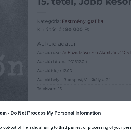
15. tétel, Jobb késő
Kategória:
Festmény, grafika
Kikiáltási ár:
80 000
Ft
Aukció adatai
Aukció neve:
ArtBázis Művészeti Alapítvány 2015.1
Aukció dátuma: 2015.12.04
Aukció ideje: 12:00
Aukció helye: Budapest, VI., Király u. 34.
Tételszám: 15
Eladó adatai
com -
Do Not Process My Personal Information
Eladó:
ArtBázi
Cím: Surányi M
to opt-out of the sale, sharing to third parties, or processing of your per
ArtBázis Művés