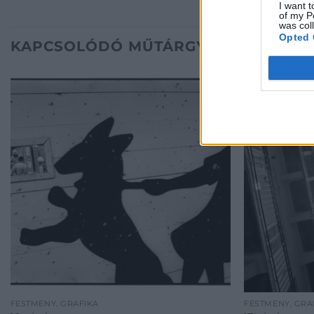
I want t
of my P
was col
Opted 
KAPCSOLÓDÓ MŰTÁRGYAK
FESTMÉNY, GRAFIKA
FESTMÉNY, GRA