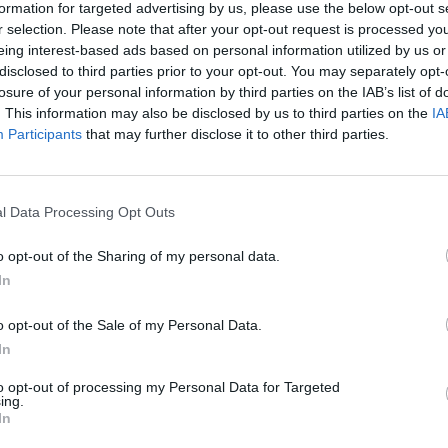
formation for targeted advertising by us, please use the below opt-out s
1088 Budapest
r selection. Please note that after your opt-out request is processed y
Telefon: +36-3
eing interest-based ads based on personal information utilized by us or
disclosed to third parties prior to your opt-out. You may separately opt-
Weboldal:
http
losure of your personal information by third parties on the IAB’s list of
. This information may also be disclosed by us to third parties on the
IA
Participants
that may further disclose it to other third parties.
Bemutatkozás: Az ArtBázis Összművészeti Műhely
Az ArtBázison bemutatkozó alkotók lehetőséget k
megmutassák. Az ArtBázis látogatóinak lehetősé
l Data Processing Opt Outs
motivációkat, módszereket, technikákat és a műv
különféle érdeklődési területekről érkező alkotó
o opt-out of the Sharing of my personal data.
célkitűzése, hogy elősegítse a különféle műfajok
In
javak megóvása, fennmaradása, fejlődése érdek
o opt-out of the Sale of my Personal Data.
GALÉRIA TOVÁBBI MŰTÁRGYAI
In
to opt-out of processing my Personal Data for Targeted
ing.
In