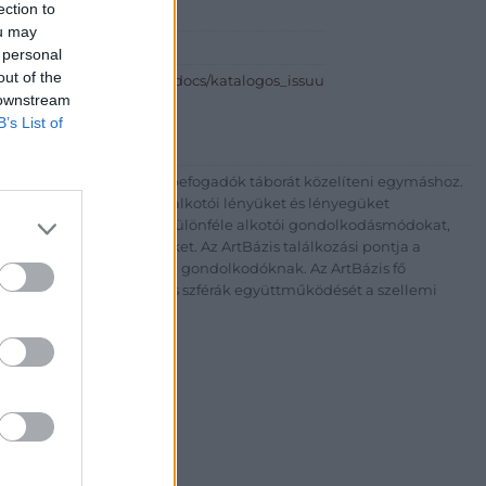
ection to
, Horánszky u.25
ou may
0-593-60-91
 personal
out of the
://issuu.com/indagallery/docs/katalogos_issuu
 downstream
B’s List of
 szeretné az alkotók és befogadók táborát közelíteni egymáshoz.
apnak arra, hogy egész alkotói lényüket és lényegüket
ge nyílik megismerni a különféle alkotói gondolkodásmódokat,
ek mögött rejlő embereket. Az ArtBázis találkozási pontja a
knak, nyitott szellemiségű gondolkodóknak. Az ArtBázis fő
, tudományos és kulturális szférák együttműködését a szellemi
ében.