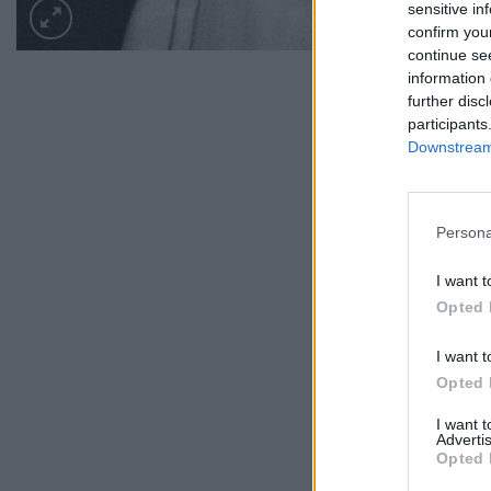
sensitive in
confirm you
continue se
information 
further disc
participants
Downstream 
Persona
I want t
Opted 
I want t
Opted 
I want 
Advertis
Opted 