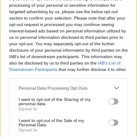
Biksady Galéria Kft.
processing of your personal or sensitive information for
1055, Budapest, Falk Miksa u.
targeted advertising by us, please use the below opt-out
24-26.
section to confirm your selection. Please note that after your
opt-out request is processed you may continue seeing
Telefon: 061/784-1111 061/780-
interest-based ads based on personal information utilized by
9307
us or personal information disclosed to third parties prior to
Weboldal:
your opt-out. You may separately opt-out of the further
http://www.biksady.com
disclosure of your personal information by third parties on the
IAB’s list of downstream participants. This information may
GALÉRIA TOVÁBBI MŰTÁRGYAI
also be disclosed by us to third parties on the
IAB’s List of
Downstream Participants
that may further disclose it to other
third parties.
Personal Data Processing Opt Outs
I want to opt-out of the Sharing of my
personal data.
Opted In
KAPCSOLÓDÓ MŰTÁRGYAK
I want to opt-out of the Sale of my
Personal Data.
Opted In