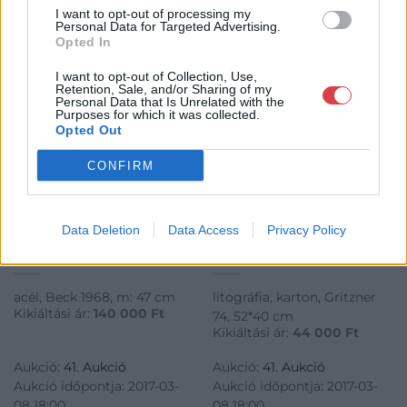
I want to opt-out of processing my
Personal Data for Targeted Advertising.
Opted In
I want to opt-out of Collection, Use,
Retention, Sale, and/or Sharing of my
Personal Data that Is Unrelated with the
Purposes for which it was collected.
Opted Out
FESTMÉNY, GRAFIKA
FESTMÉNY, GRAFIKA
CONFIRM
222. tétel:
228. tétel:
Gerlinde Beck (Bad
Günter Gritzner (1943 –
Cannstatt, 1930 –
) – Jimi Hendrix, 1974
Data Deletion
Data Access
Privacy Policy
Großglattbach, 2006) –
Szobor installáció, 1968
acél, Beck 1968, m: 47 cm
litográfia, karton, Gritzner
Kikiáltási ár:
140 000
Ft
74, 52*40 cm
Kikiáltási ár:
44 000
Ft
Aukció:
41. Aukció
Aukció:
41. Aukció
Aukció időpontja: 2017-03-
Aukció időpontja: 2017-03-
08 18:00
08 18:00