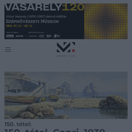
Skip
to
content
150. tétel: