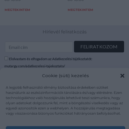
MEGTEKINTEM
MEGTEKINTEM
Hírlevél feliratkozás
Elolvastam és elfogadom az Adatkezelési tájékoztatót:
mutargy.com/adatkezelesi-tajekoztato/
Cookie (süti) kezelés
Rólunk
Áraink
A legjobb felhasználói élmény biztosítása érdekében sütiket
Médiaajánlat
ÁSZF
használunk az eszközinformációk tárolására és/vagy elérésére. Ezen
Karrier
Adatvédelem
technológiákhoz való hozzájárulás lehetővé teszi számunkra, hogy
Kapcsolat
Impresszum
olyan adatokat dolgozzunk fel, mint a böngészési viselkedés vagy az
egyedi azonosítók ezen a webhelyen. A hozzájárulás megtagadása
vagy visszavonása bizonyos funkciókat hátrányosan befolyásolhat.
Kövesse a műtárgy.com-ot