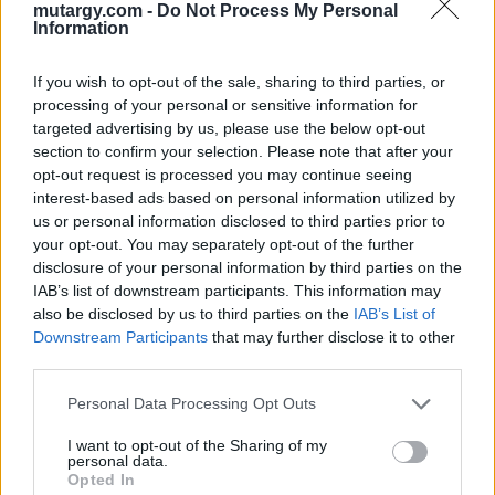
mutargy.com -
Do Not Process My Personal
Tételszám: 154
Information
If you wish to opt-out of the sale, sharing to third parties, or
Eladó adatai
processing of your personal or sensitive information for
Eladó:
Biksady Galéria
targeted advertising by us, please use the below opt-out
section to confirm your selection. Please note that after your
Cím: Törő Tamás
opt-out request is processed you may continue seeing
Biksady Galéria Kft.
interest-based ads based on personal information utilized by
1055, Budapest, Falk Miksa u.
us or personal information disclosed to third parties prior to
24-26.
your opt-out. You may separately opt-out of the further
Telefon: 061/784-1111 061/780-
disclosure of your personal information by third parties on the
9307
IAB’s list of downstream participants. This information may
also be disclosed by us to third parties on the
IAB’s List of
Weboldal:
Downstream Participants
that may further disclose it to other
http://www.biksady.com
third parties.
GALÉRIA TOVÁBBI MŰTÁRGYAI
Personal Data Processing Opt Outs
I want to opt-out of the Sharing of my
personal data.
Opted In