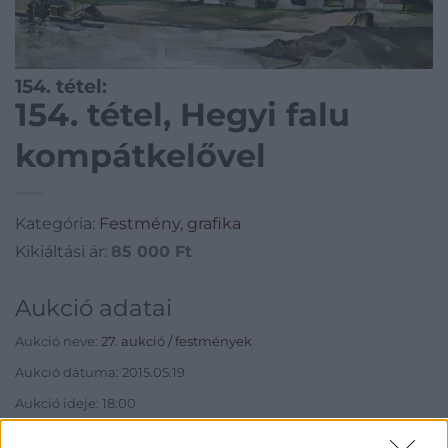
154. tétel:
154. tétel, Hegyi falu
kompátkelővel
Kategória:
Festmény, grafika
Kikiáltási ár:
85 000
Ft
Aukció adatai
Aukció neve:
27. aukció / festmények
Aukció dátuma: 2015.05.19
Aukció ideje: 18:00
Aukció helye: Biksady Galéria