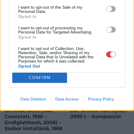
I want to opt-out of the Sale of my
Personal Data.
Opted In
KAPCSOLÓDÓ MŰTÁRGYAK
I want to opt-out of processing my
Personal Data for Targeted Advertising.
Opted In
I want to opt-out of Collection, Use,
Retention, Sale, and/or Sharing of my
Personal Data that Is Unrelated with the
Purposes for which it was collected.
Opted Out
CONFIRM
Data Deletion
Data Access
Privacy Policy
FESTMÉNY, GRAFIKA
FESTMÉNY, GRAFIKA
222. tétel:
223. tétel:
Gerlinde Beck (Bad
Jan Willem van Dyken
Cannstatt, 1930 –
(1930-) – Kompozíció
Großglattbach, 2006) –
Szobor installáció, 1968