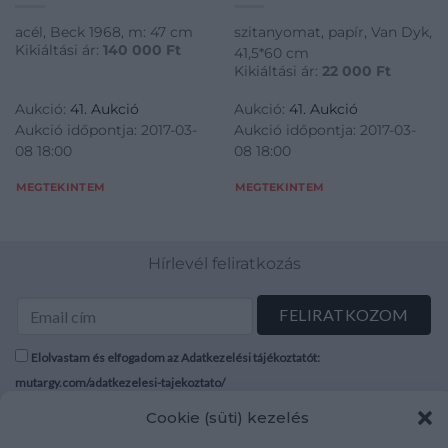
acél, Beck 1968, m: 47 cm
szitanyomat, papír, Van Dyk,
Kikiáltási ár:
140 000
Ft
41,5*60 cm
Kikiáltási ár:
22 000
Ft
Aukció:
41. Aukció
Aukció:
41. Aukció
Aukció időpontja: 2017-03-
Aukció időpontja: 2017-03-
08 18:00
08 18:00
MEGTEKINTEM
MEGTEKINTEM
Hírlevél feliratkozás
Elolvastam és elfogadom az Adatkezelési tájékoztatót:
mutargy.com/adatkezelesi-tajekoztato/
Cookie (süti) kezelés
Rólunk
Áraink