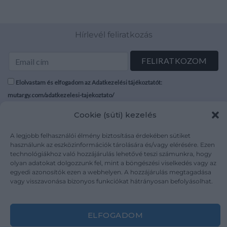
Hírlevél feliratkozás
Elolvastam és elfogadom az Adatkezelési tájékoztatót:
mutargy.com/adatkezelesi-tajekoztato/
Cookie (süti) kezelés
Rólunk
Áraink
Médiaajánlat
ÁSZF
A legjobb felhasználói élmény biztosítása érdekében sütiket
használunk az eszközinformációk tárolására és/vagy elérésére. Ezen
Karrier
Adatvédelem
technológiákhoz való hozzájárulás lehetővé teszi számunkra, hogy
Kapcsolat
Impresszum
olyan adatokat dolgozzunk fel, mint a böngészési viselkedés vagy az
egyedi azonosítók ezen a webhelyen. A hozzájárulás megtagadása
vagy visszavonása bizonyos funkciókat hátrányosan befolyásolhat.
Kövesse a műtárgy.com-ot
ELFOGADOM