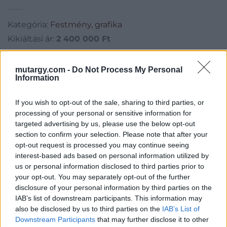
Kategória:
Festmény, grafika
Kikiáltási ár:
2 400 000
Ft
Aukció adatai
mutargy.com -
Do Not Process My Personal
Information
Aukció neve:
27. aukció / festmények
Aukció dátuma: 2015.05.19
If you wish to opt-out of the sale, sharing to third parties, or
processing of your personal or sensitive information for
Aukció ideje: 18:00
targeted advertising by us, please use the below opt-out
Aukció helye: Biksady Galéria
section to confirm your selection. Please note that after your
opt-out request is processed you may continue seeing
Tételszám: 171
interest-based ads based on personal information utilized by
us or personal information disclosed to third parties prior to
Eladó adatai
your opt-out. You may separately opt-out of the further
disclosure of your personal information by third parties on the
Eladó:
Biksady Galéria
IAB’s list of downstream participants. This information may
also be disclosed by us to third parties on the
IAB’s List of
Cím: Törő Tamás
Downstream Participants
that may further disclose it to other
Biksady Galéria Kft.