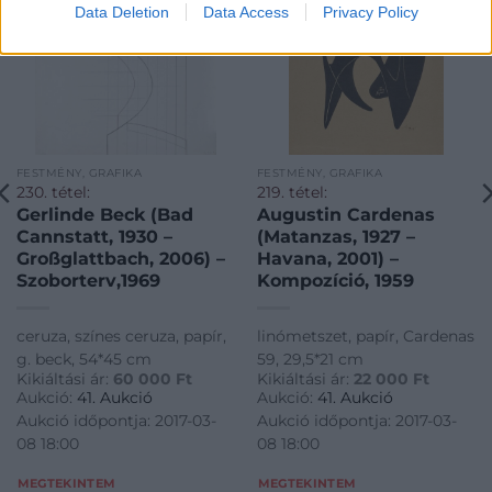
Data Deletion
Data Access
Privacy Policy
FESTMÉNY, GRAFIKA
FESTMÉNY, GRAFIKA
230. tétel:
219. tétel:
Gerlinde Beck (Bad
Augustin Cardenas
Cannstatt, 1930 –
(Matanzas, 1927 –
Großglattbach, 2006) –
Havana, 2001) –
Szoborterv,1969
Kompozíció, 1959
ceruza, színes ceruza, papír,
linómetszet, papír, Cardenas
g. beck, 54*45 cm
59, 29,5*21 cm
Kikiáltási ár:
60 000
Ft
Kikiáltási ár:
22 000
Ft
Aukció:
41. Aukció
Aukció:
41. Aukció
Aukció időpontja: 2017-03-
Aukció időpontja: 2017-03-
08 18:00
08 18:00
MEGTEKINTEM
MEGTEKINTEM