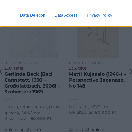
Data Deletion
Data Access
Privacy Policy
FESTMÉNY, GRAFIKA
FESTMÉNY, GRAFIKA
230. tétel:
233. tétel:
Gerlinde Beck (Bad
Matti Kujasalo (1946-) –
Cannstatt, 1930 –
Perspective Japanase,
Großglattbach, 2006) –
No 148
Szoborterv,1969
ceruza, színes ceruza, papír,
tus, papír, 31*23 cm
Kikiáltási ár:
80 000
Ft
g. beck, 54*45 cm
Kikiáltási ár:
60 000
Ft
Aukció:
41. Aukció
Aukció:
41. Aukció