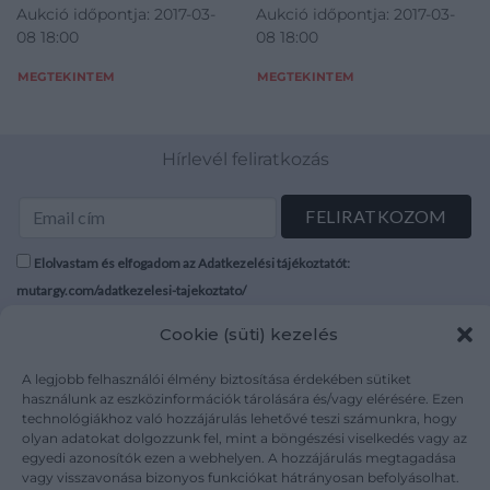
Aukció időpontja: 2017-03-
Aukció időpontja: 2017-03-
08 18:00
08 18:00
MEGTEKINTEM
MEGTEKINTEM
Hírlevél feliratkozás
Elolvastam és elfogadom az Adatkezelési tájékoztatót:
mutargy.com/adatkezelesi-tajekoztato/
Cookie (süti) kezelés
Rólunk
Áraink
Médiaajánlat
ÁSZF
A legjobb felhasználói élmény biztosítása érdekében sütiket
Karrier
Adatvédelem
használunk az eszközinformációk tárolására és/vagy elérésére. Ezen
technológiákhoz való hozzájárulás lehetővé teszi számunkra, hogy
Kapcsolat
Impresszum
olyan adatokat dolgozzunk fel, mint a böngészési viselkedés vagy az
egyedi azonosítók ezen a webhelyen. A hozzájárulás megtagadása
vagy visszavonása bizonyos funkciókat hátrányosan befolyásolhat.