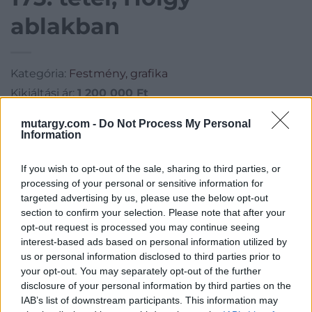
ablakban
Kategória:
Festmény, grafika
Kikiáltási ár:
1 200 000
Ft
mutargy.com -
Do Not Process My Personal
Aukció adatai
Information
Aukció neve:
27. aukció / festmények
If you wish to opt-out of the sale, sharing to third parties, or
Aukció dátuma: 2015.05.19
processing of your personal or sensitive information for
targeted advertising by us, please use the below opt-out
Aukció ideje: 18:00
section to confirm your selection. Please note that after your
Aukció helye: Biksady Galéria
opt-out request is processed you may continue seeing
interest-based ads based on personal information utilized by
Tételszám: 173
us or personal information disclosed to third parties prior to
your opt-out. You may separately opt-out of the further
Eladó adatai
disclosure of your personal information by third parties on the
IAB’s list of downstream participants. This information may
Eladó:
Biksady Galéria