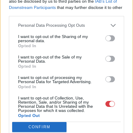
also be disclosed by us to third parties on the
IAB’s List of
Downstream Participants
that may further disclose it to other
Cím: Törő Tamás
third parties.
Biksady Galéria Kft.
1055, Budapest, Falk Miksa u.
Personal Data Processing Opt Outs
24-26.
Telefon: 061/784-1111 061/780-
I want to opt-out of the Sharing of my
personal data.
9307
Opted In
Weboldal:
http://www.biksady.com
I want to opt-out of the Sale of my
Personal Data.
Opted In
GALÉRIA TOVÁBBI MŰTÁRGYAI
I want to opt-out of processing my
Personal Data for Targeted Advertising.
Opted In
I want to opt-out of Collection, Use,
Retention, Sale, and/or Sharing of my
Personal Data that Is Unrelated with the
Purposes for which it was collected.
Opted Out
KAPCSOLÓDÓ MŰTÁRGYAK
CONFIRM