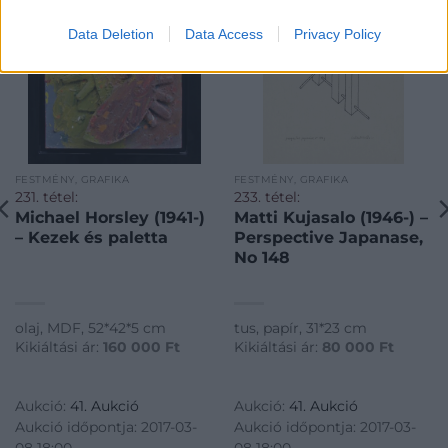
Data Deletion
Data Access
Privacy Policy
FESTMÉNY, GRAFIKA
FESTMÉNY, GRAFIKA
231. tétel:
233. tétel:
Michael Horsley (1941-)
Matti Kujasalo (1946-) –
– Kezek és paletta
Perspective Japanase,
No 148
olaj, MDF, 52*42*5 cm
tus, papír, 31*23 cm
Kikiáltási ár:
160 000
Ft
Kikiáltási ár:
80 000
Ft
Aukció:
41. Aukció
Aukció:
41. Aukció
Aukció időpontja: 2017-03-
Aukció időpontja: 2017-03-
08 18:00
08 18:00