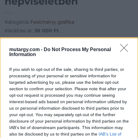
népviseletben
Kategória:
Festmény, grafika
Kikiáltási ár:
38 000
Ft
Aukció adatai
mutargy.com -
Do Not Process My Personal
Information
Aukció neve:
27. aukció / festmények
Aukció dátuma: 2015.05.19
If you wish to opt-out of the sale, sharing to third parties, or
processing of your personal or sensitive information for
Aukció ideje: 18:00
targeted advertising by us, please use the below opt-out
Aukció helye: Biksady Galéria
section to confirm your selection. Please note that after your
opt-out request is processed you may continue seeing
Tételszám: 190
interest-based ads based on personal information utilized by
us or personal information disclosed to third parties prior to
Eladó adatai
your opt-out. You may separately opt-out of the further
disclosure of your personal information by third parties on the
Eladó:
Biksady Galéria
IAB’s list of downstream participants. This information may
also be disclosed by us to third parties on the
IAB’s List of
Cím: Törő Tamás