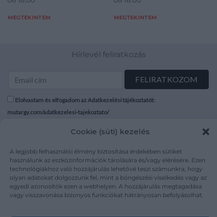
MEGTEKINTEM
MEGTEKINTEM
Hírlevél feliratkozás
Elolvastam és elfogadom az Adatkezelési tájékoztatót:
mutargy.com/adatkezelesi-tajekoztato/
Cookie (süti) kezelés
Rólunk
Áraink
Médiaajánlat
ÁSZF
A legjobb felhasználói élmény biztosítása érdekében sütiket
Karrier
Adatvédelem
használunk az eszközinformációk tárolására és/vagy elérésére. Ezen
technológiákhoz való hozzájárulás lehetővé teszi számunkra, hogy
Kapcsolat
Impresszum
olyan adatokat dolgozzunk fel, mint a böngészési viselkedés vagy az
egyedi azonosítók ezen a webhelyen. A hozzájárulás megtagadása
vagy visszavonása bizonyos funkciókat hátrányosan befolyásolhat.
Kövesse a műtárgy.com-ot