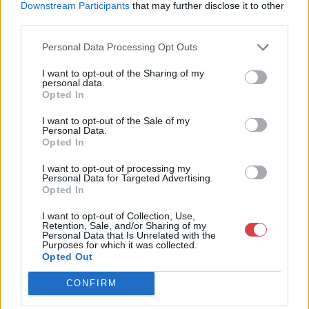
Downstream Participants
that may further disclose it to other
Biksady Galéria Kft.
third parties.
1055, Budapest, Falk Miksa u.
24-26.
Personal Data Processing Opt Outs
Telefon: 061/784-1111 061/780-
9307
I want to opt-out of the Sharing of my
personal data.
Weboldal:
Opted In
http://www.biksady.com
I want to opt-out of the Sale of my
Personal Data.
GALÉRIA TOVÁBBI MŰTÁRGYAI
Opted In
I want to opt-out of processing my
Personal Data for Targeted Advertising.
Opted In
I want to opt-out of Collection, Use,
Retention, Sale, and/or Sharing of my
Personal Data that Is Unrelated with the
Purposes for which it was collected.
Opted Out
KAPCSOLÓDÓ MŰTÁRGYAK
CONFIRM