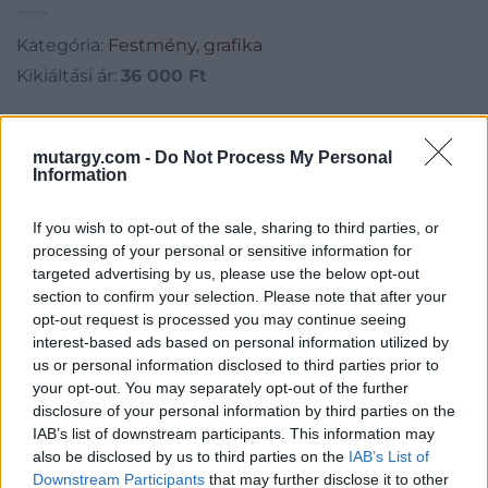
Kategória:
Festmény, grafika
Kikiáltási ár:
36 000
Ft
Aukció adatai
mutargy.com -
Do Not Process My Personal
Information
Aukció neve:
27. aukció / festmények
Aukció dátuma: 2015.05.19
If you wish to opt-out of the sale, sharing to third parties, or
Aukció ideje: 18:00
processing of your personal or sensitive information for
targeted advertising by us, please use the below opt-out
Aukció helye: Biksady Galéria
section to confirm your selection. Please note that after your
Tételszám: 196
opt-out request is processed you may continue seeing
interest-based ads based on personal information utilized by
us or personal information disclosed to third parties prior to
Eladó adatai
your opt-out. You may separately opt-out of the further
disclosure of your personal information by third parties on the
Eladó:
Biksady Galéria
IAB’s list of downstream participants. This information may
Cím: Törő Tamás
also be disclosed by us to third parties on the
IAB’s List of
Biksady Galéria Kft.
Downstream Participants
that may further disclose it to other