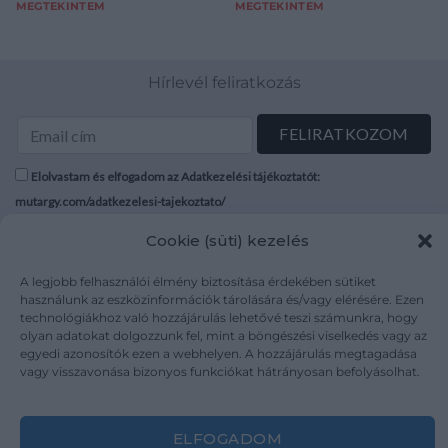
MEGTEKINTEM
MEGTEKINTEM
Hírlevél feliratkozás
Elolvastam és elfogadom az Adatkezelési tájékoztatót:
mutargy.com/adatkezelesi-tajekoztato/
Cookie (süti) kezelés
Rólunk
Áraink
Médiaajánlat
ÁSZF
A legjobb felhasználói élmény biztosítása érdekében sütiket
használunk az eszközinformációk tárolására és/vagy elérésére. Ezen
Karrier
Adatvédelem
technológiákhoz való hozzájárulás lehetővé teszi számunkra, hogy
Kapcsolat
Impresszum
olyan adatokat dolgozzunk fel, mint a böngészési viselkedés vagy az
egyedi azonosítók ezen a webhelyen. A hozzájárulás megtagadása
vagy visszavonása bizonyos funkciókat hátrányosan befolyásolhat.
Kövesse a műtárgy.com-ot
ELFOGADOM