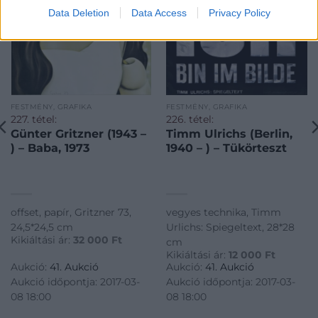
Data Deletion
Data Access
Privacy Policy
FESTMÉNY, GRAFIKA
FESTMÉNY, GRAFIKA
227. tétel:
226. tétel:
Günter Gritzner (1943 –
Timm Ulrichs (Berlin,
) – Baba, 1973
1940 – ) – Tükörteszt
offset, papír, Gritzner 73,
vegyes technika, Timm
24,5*24,5 cm
Urlichs: Spiegeltext, 28*28
Kikiáltási ár:
32 000
Ft
cm
Kikiáltási ár:
12 000
Ft
Aukció:
41. Aukció
Aukció:
41. Aukció
Aukció időpontja: 2017-03-
Aukció időpontja: 2017-03-
08 18:00
08 18:00