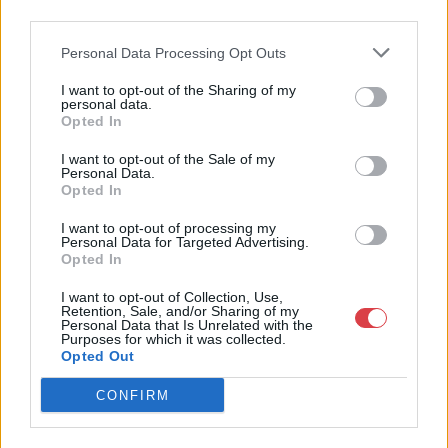
1055, Budapest, Falk Miksa u.
third parties.
24-26.
Personal Data Processing Opt Outs
Telefon: 061/784-1111 061/780-
9307
I want to opt-out of the Sharing of my
personal data.
Weboldal:
Opted In
http://www.biksady.com
I want to opt-out of the Sale of my
GALÉRIA TOVÁBBI MŰTÁRGYAI
Personal Data.
Opted In
I want to opt-out of processing my
Personal Data for Targeted Advertising.
Opted In
I want to opt-out of Collection, Use,
Retention, Sale, and/or Sharing of my
Personal Data that Is Unrelated with the
Purposes for which it was collected.
KAPCSOLÓDÓ MŰTÁRGYAK
Opted Out
CONFIRM