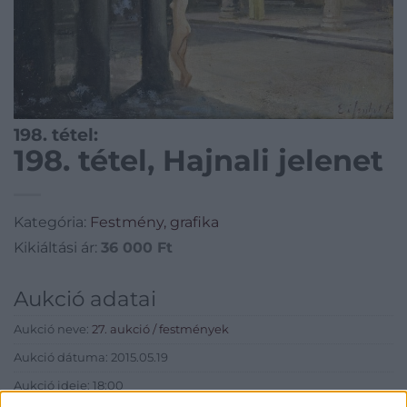
198. tétel:
198. tétel, Hajnali jelenet
Kategória:
Festmény, grafika
Kikiáltási ár:
36 000
Ft
Aukció adatai
Aukció neve:
27. aukció / festmények
Aukció dátuma: 2015.05.19
Aukció ideje: 18:00