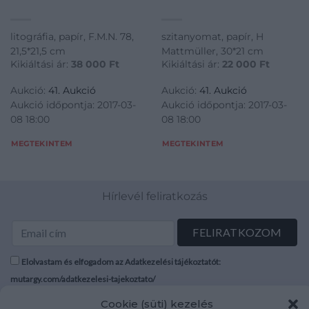
litográfia, papír, F.M.N. 78,
szitanyomat, papír, H
21,5*21,5 cm
Mattmüller, 30*21 cm
Kikiáltási ár:
38 000
Ft
Kikiáltási ár:
22 000
Ft
Aukció:
41. Aukció
Aukció:
41. Aukció
Aukció időpontja: 2017-03-
Aukció időpontja: 2017-03-
08 18:00
08 18:00
MEGTEKINTEM
MEGTEKINTEM
Hírlevél feliratkozás
Elolvastam és elfogadom az Adatkezelési tájékoztatót:
mutargy.com/adatkezelesi-tajekoztato/
Cookie (süti) kezelés