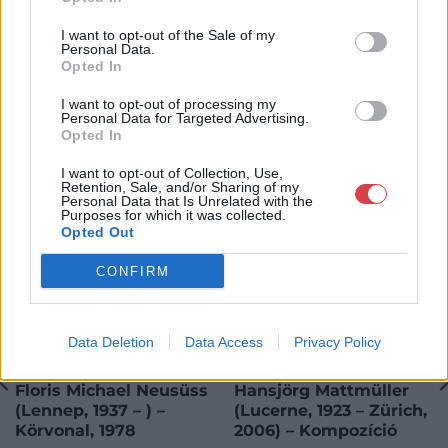
I want to opt-out of the Sale of my
Personal Data.
Opted In
KAPCSOLÓDÓ MŰTÁRGYAK
I want to opt-out of processing my
Personal Data for Targeted Advertising.
Opted In
I want to opt-out of Collection, Use,
Retention, Sale, and/or Sharing of my
Personal Data that Is Unrelated with the
Purposes for which it was collected.
Opted Out
CONFIRM
Data Deletion
Data Access
Privacy Policy
FESTMÉNY, GRAFIKA
FESTMÉNY, GRAFIKA
225. tétel:
224. tétel:
Floris Michael Neusüss
Hansjörg Mattmüller
(Lennep, 1937 – ) –
(Lucerne, 1923 – Zürich,
Körvonal, 1978
2006) – Kompozíció