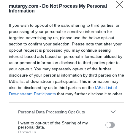
Aukció helye: Biksady Galéria
mutargy.com -
Do Not Process My Personal
Information
Tételszám: 198
If you wish to opt-out of the sale, sharing to third parties, or
Eladó adatai
processing of your personal or sensitive information for
targeted advertising by us, please use the below opt-out
Eladó:
Biksady Galéria
section to confirm your selection. Please note that after your
Cím: Törő Tamás
opt-out request is processed you may continue seeing
Biksady Galéria Kft.
interest-based ads based on personal information utilized by
1055, Budapest, Falk Miksa u.
us or personal information disclosed to third parties prior to
24-26.
your opt-out. You may separately opt-out of the further
disclosure of your personal information by third parties on the
Telefon: 061/784-1111 061/780-
IAB’s list of downstream participants. This information may
9307
also be disclosed by us to third parties on the
IAB’s List of
Weboldal:
Downstream Participants
that may further disclose it to other
http://www.biksady.com
third parties.
GALÉRIA TOVÁBBI MŰTÁRGYAI
Personal Data Processing Opt Outs
I want to opt-out of the Sharing of my
personal data.
Opted In