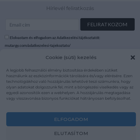
Hírlevél feliratkozás
Elolvastam és elfogadom az Adatkezelési tájékoztatót:
mutargy.com/adatkezelesi-tajekoztato/
Cookie (süti) kezelés
Rólunk
Áraink
Médiaajánlat
ÁSZF
A legjobb felhasználói élmény biztosítása érdekében sütiket
használunk az eszközinformációk tárolására és/vagy elérésére. Ezen
Karrier
Adatvédelem
technológiákhoz való hozzájárulás lehetővé teszi számunkra, hogy
Kapcsolat
Impresszum
olyan adatokat dolgozzunk fel, mint a böngészési viselkedés vagy az
egyedi azonosítók ezen a webhelyen. A hozzájárulás megtagadása
vagy visszavonása bizonyos funkciókat hátrányosan befolyásolhat.
Kövesse a műtárgy.com-ot
ELFOGADOM
ELUTASÍTOM