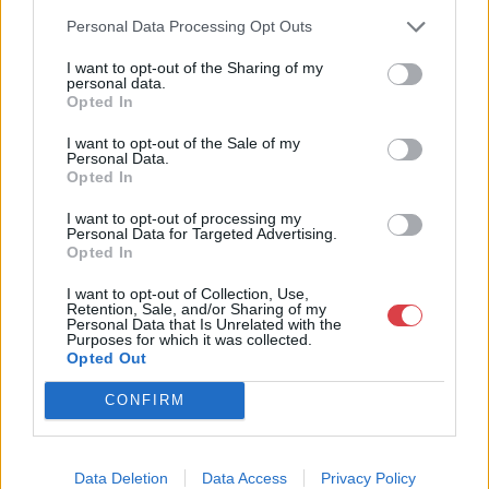
Personal Data Processing Opt Outs
Bemutatkozás: Kiemelkedő kvalitású 19. és 20. századi magyar
festészet és szecessziós Zsolnay kerámiák adás-vétele és
I want to opt-out of the Sharing of my
aukcionálása. Exkluzív aukciók évente 3 alkalommal.
personal data.
Opted In
GALÉRIA TOVÁBBI MŰTÁRGYAI
I want to opt-out of the Sale of my
Personal Data.
Opted In
I want to opt-out of processing my
Personal Data for Targeted Advertising.
Opted In
I want to opt-out of Collection, Use,
Retention, Sale, and/or Sharing of my
KAPCSOLÓDÓ MŰTÁRGYAK
Personal Data that Is Unrelated with the
Purposes for which it was collected.
Opted Out
CONFIRM
Data Deletion
Data Access
Privacy Policy