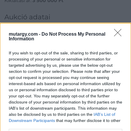
Kikiáltási ár:
3 500 000
Ft
Aukció adatai
Aukció neve:
Tavaszi Aukció
mutargy.com -
Do Not Process My Personal
Aukció dátuma: 2017.05.15
Information
Aukció ideje: 18:00
If you wish to opt-out of the sale, sharing to third parties, or
Aukció helye: Budapest Kongresszusi Központ Pátria terem
processing of your personal or sensitive information for
Tételszám: 199
targeted advertising by us, please use the below opt-out
section to confirm your selection. Please note that after your
opt-out request is processed you may continue seeing
Eladó adatai
interest-based ads based on personal information utilized by
us or personal information disclosed to third parties prior to
Eladó:
Virág Judit Galéria
your opt-out. You may separately opt-out of the further
Cím: Nemes Zsófia
disclosure of your personal information by third parties on the
Mű-Terem Galéria Kft.
IAB’s list of downstream participants. This information may
1055 Budapest, Falk Miksa u. 30
also be disclosed by us to third parties on the
IAB’s List of
Downstream Participants
that may further disclose it to other
Telefon: 36-1-312-2071, 269-4681 269-4681
third parties.
Weboldal:
http://www.viragjuditgaleria.hu