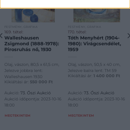
FESTMÉNY, GRAFIKA
FESTMÉNY, GRAFIKA
169. tétel:
170. tétel:
Walleshausen
Tóth Menyhért (1904-
Zsigmond (1888-1978):
1980): Virágcsendélet,
Pirosruhás nő, 1930
1959
Olaj, vászon, 80,5 x 61,5 cm,
Olaj, vászon, 50,5 x 40 cm,
Jelezve jobbra lent:
Jelezve balra lent: TM 59
Kikiáltási ár:
1 400 000
Ft
Walleshausen 1930
Kikiáltási ár:
550 000
Ft
Aukció:
73. Őszi Aukció
Aukció:
73. Őszi Aukció
Aukció időpontja: 2023-10-16
Aukció időpontja: 2023-10-16
18:00
18:00
MEGTEKINTEM
MEGTEKINTEM