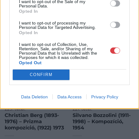
I want to opt-out of the Sale of my
Personal Data.
Opted In
I want to opt-out of processing my
KAPCSOLÓDÓ MŰTÁRGYAK
Personal Data for Targeted Advertising.
Opted In
I want to opt-out of Collection, Use,
Retention, Sale, and/or Sharing of my
Personal Data that Is Unrelated with the
Purposes for which it was collected.
Opted Out
CONFIRM
Data Deletion
Data Access
Privacy Policy
FESTMÉNY, GRAFIKA
FESTMÉNY, GRAFIKA
229. tétel:
221. tétel:
Christian Berg (1893-
Silvano Bozzolini (1911-
1976) – Prizma
1998) – Kompozíció,
kompozíció, (1922) 1973
1954