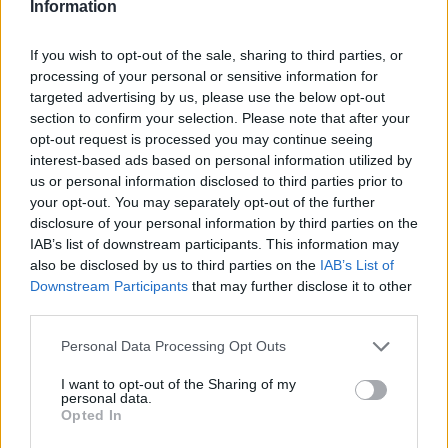
Information
Tételszám: 209
If you wish to opt-out of the sale, sharing to third parties, or
processing of your personal or sensitive information for
Eladó adatai
targeted advertising by us, please use the below opt-out
Eladó:
Biksady Galéria
section to confirm your selection. Please note that after your
opt-out request is processed you may continue seeing
Cím: Törő Tamás
interest-based ads based on personal information utilized by
Biksady Galéria Kft.
us or personal information disclosed to third parties prior to
1055, Budapest, Falk Miksa u.
your opt-out. You may separately opt-out of the further
24-26.
disclosure of your personal information by third parties on the
Telefon: 061/784-1111 061/780-
IAB’s list of downstream participants. This information may
9307
also be disclosed by us to third parties on the
IAB’s List of
Downstream Participants
that may further disclose it to other
Weboldal:
third parties.
http://www.biksady.com
Personal Data Processing Opt Outs
GALÉRIA TOVÁBBI MŰTÁRGYAI
I want to opt-out of the Sharing of my
personal data.
Opted In