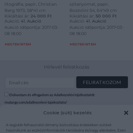
litográfia, papír, Christian
szitanyomat, papír,
Berg 1973, 58*41 cm
Bozzolini 54, 64*49 cm
Kikiáltási ár:
24 000
Ft
Kikiáltási ár:
50 000
Ft
Aukció:
41. Aukció
Aukció:
41. Aukció
Aukció időpontja: 2017-03-
Aukció időpontja: 2017-03-
08 18:00
08 18:00
MEGTEKINTEM
MEGTEKINTEM
Hírlevél feliratkozás
Elolvastam és elfogadom az Adatkezelési tájékoztatót:
mutargy.com/adatkezelesi-tajekoztato/
Cookie (süti) kezelés
Rólunk
Áraink
Médiaajánlat
ÁSZF
A legjobb felhasználói élmény biztosítása érdekében sütiket
használunk az eszközinformációk tárolására és/vagy elérésére. Ezen
Karrier
Adatvédelem