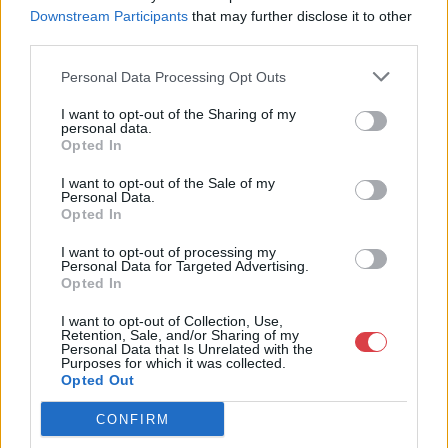
hangulatát, időutazáson vehet részt, a letűnt korok gyönyörű és
Downstream Participants
that may further disclose it to other
káprázatos tárgyai között. Webáruházunkban kényelmesen,
third parties.
otthonról válogathat, online aukcióinkon pedig csemegézhet
az igazán értékes, és befektetésre is ajánlott tárgyak között.
Personal Data Processing Opt Outs
Személyesen pedig már három helyen is találkozhat
I want to opt-out of the Sharing of my
választékunkkal. Szeretettel várjuk, és bízunk benne, hogy
personal data.
nálunk megtalálja a hőn keresett műtárgyakat.
Opted In
GALÉRIA TOVÁBBI MŰTÁRGYAI
I want to opt-out of the Sale of my
Personal Data.
Opted In
I want to opt-out of processing my
Personal Data for Targeted Advertising.
Opted In
I want to opt-out of Collection, Use,
Retention, Sale, and/or Sharing of my
Personal Data that Is Unrelated with the
KAPCSOLÓDÓ MŰTÁRGYAK
Purposes for which it was collected.
Opted Out
CONFIRM