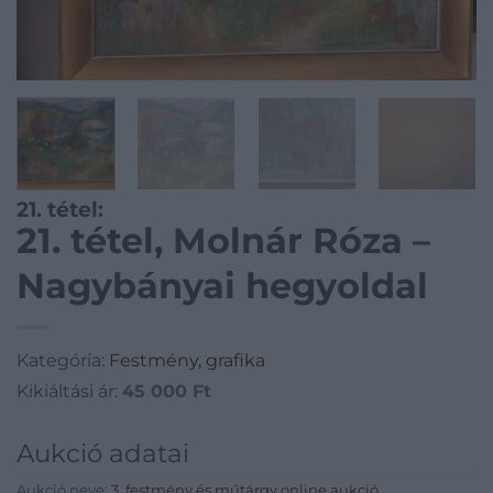
21. tétel:
21. tétel, Molnár Róza –
Nagybányai hegyoldal
Kategória:
Festmény, grafika
Kikiáltási ár:
45 000
Ft
Aukció adatai
Aukció neve:
3. festmény és műtárgy online aukció