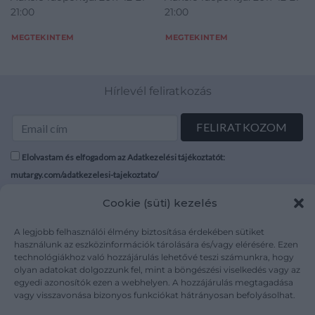
21:00
21:00
MEGTEKINTEM
MEGTEKINTEM
Hírlevél feliratkozás
Elolvastam és elfogadom az Adatkezelési tájékoztatót:
mutargy.com/adatkezelesi-tajekoztato/
Cookie (süti) kezelés
Rólunk
Áraink
Médiaajánlat
ÁSZF
A legjobb felhasználói élmény biztosítása érdekében sütiket
használunk az eszközinformációk tárolására és/vagy elérésére. Ezen
Karrier
Adatvédelem
technológiákhoz való hozzájárulás lehetővé teszi számunkra, hogy
Kapcsolat
Impresszum
olyan adatokat dolgozzunk fel, mint a böngészési viselkedés vagy az
egyedi azonosítók ezen a webhelyen. A hozzájárulás megtagadása
vagy visszavonása bizonyos funkciókat hátrányosan befolyásolhat.
Kövesse a műtárgy.com-ot