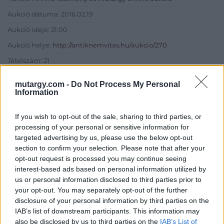
Aukció dátuma: 2016.02.19
Aukció ideje: 21:00
Aukció helye:
http://antiknemvitas.hu/aukcio/270
Tételszám: 21
mutargy.com -
Do Not Process My Personal
Eladó adatai
Information
Eladó:
Enteriőr Antik
If you wish to opt-out of the sale, sharing to third parties, or
Cím: Táncos Mihály
processing of your personal or sensitive information for
Lalita Fashion Kft.
targeted advertising by us, please use the below opt-out
1131 Budapest, Tomori u. 17.
section to confirm your selection. Please note that after your
opt-out request is processed you may continue seeing
Telefon: +36-1-239-0394
interest-based ads based on personal information utilized by
Weboldal:
us or personal information disclosed to third parties prior to
http://enteriorantik.hu
your opt-out. You may separately opt-out of the further
disclosure of your personal information by third parties on the
Bemutatkozás: A maradandó értéket keresők, a retró
IAB’s list of downstream participants. This information may
hangulatra vágyók, a gyűjtők ideális kiinduló pontja. Itt
also be disclosed by us to third parties on the
IAB’s List of
megtalál mindent, amivel visszahozhatja a régi idők