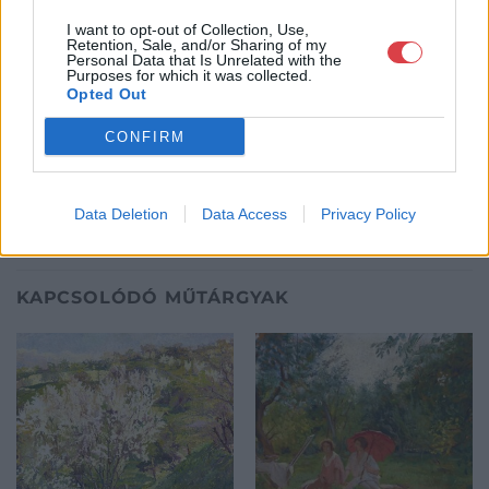
és nemzetközi elismertetésén. Monumentális, a hazai festészet
I want to opt-out of Collection, Use,
történetét újraíró albumaival alapvetően változtatta meg a
Retention, Sale, and/or Sharing of my
magyar vizuális művészetről addig kialakult képet.
Personal Data that Is Unrelated with the
Purposes for which it was collected.
Opted Out
GALÉRIA TOVÁBBI MŰTÁRGYAI
CONFIRM
Data Deletion
Data Access
Privacy Policy
KAPCSOLÓDÓ MŰTÁRGYAK