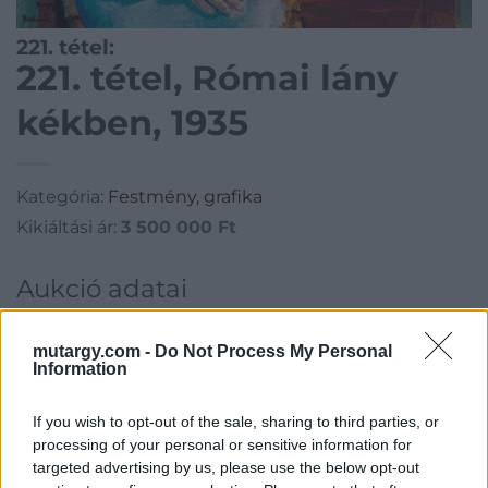
221. tétel:
221. tétel, Római lány
kékben, 1935
Kategória:
Festmény, grafika
Kikiáltási ár:
3 500 000
Ft
Aukció adatai
Aukció neve:
Festményaukció
mutargy.com -
Do Not Process My Personal
Aukció dátuma: 2015.05.27
Information
Aukció ideje: 18:00
If you wish to opt-out of the sale, sharing to third parties, or
Aukció helye: Budapest, V., Szent István krt. 5.
processing of your personal or sensitive information for
Tételszám: 221
targeted advertising by us, please use the below opt-out