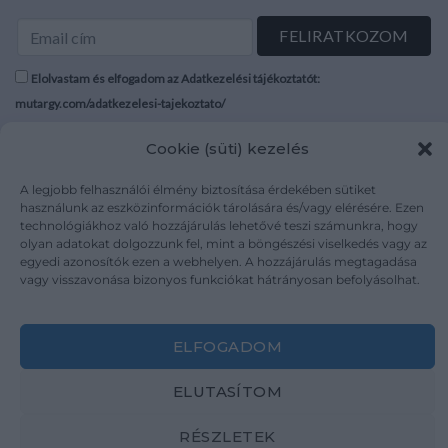
Elolvastam és elfogadom az Adatkezelési tájékoztatót:
mutargy.com/adatkezelesi-tajekoztato/
Cookie (süti) kezelés
Rólunk
Áraink
Médiaajánlat
ÁSZF
A legjobb felhasználói élmény biztosítása érdekében sütiket
Karrier
Adatvédelem
használunk az eszközinformációk tárolására és/vagy elérésére. Ezen
technológiákhoz való hozzájárulás lehetővé teszi számunkra, hogy
Kapcsolat
Impresszum
olyan adatokat dolgozzunk fel, mint a böngészési viselkedés vagy az
egyedi azonosítók ezen a webhelyen. A hozzájárulás megtagadása
vagy visszavonása bizonyos funkciókat hátrányosan befolyásolhat.
Kövesse a műtárgy.com-ot
ELFOGADOM
ELUTASÍTOM
Weboldal és Webshop készítés:
Ferenczi Sándor
RÉSZLETEK
Copyright 2026 ©
Mutargy.com