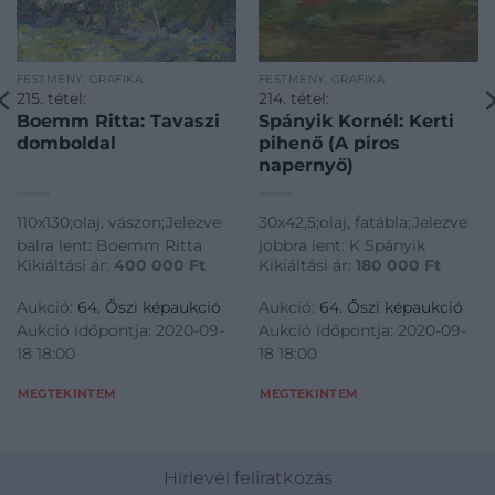
FESTMÉNY, GRAFIKA
FESTMÉNY, GRAFIKA
215. tétel:
214. tétel:
Boemm Ritta: Tavaszi
Spányik Kornél: Kerti
domboldal
pihenő (A piros
napernyő)
110x130;olaj, vászon;Jelezve
30x42,5;olaj, fatábla;Jelezve
balra lent: Boemm Ritta
jobbra lent: K Spányik
Kikiáltási ár:
400 000
Ft
Kikiáltási ár:
180 000
Ft
Aukció:
64. Őszi képaukció
Aukció:
64. Őszi képaukció
Aukció időpontja: 2020-09-
Aukció időpontja: 2020-09-
18 18:00
18 18:00
MEGTEKINTEM
MEGTEKINTEM
Hírlevél feliratkozás