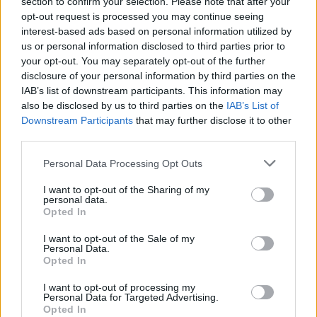
section to confirm your selection. Please note that after your
opt-out request is processed you may continue seeing
Eladó adatai
interest-based ads based on personal information utilized by
us or personal information disclosed to third parties prior to
Eladó:
Kieselbach Galéria
your opt-out. You may separately opt-out of the further
Cím: Kolozsváry Gyöngyvér
disclosure of your personal information by third parties on the
Kieselbach Galéria Ker. Kft
IAB’s list of downstream participants. This information may
1055 Budapest, Szent István krt.
also be disclosed by us to third parties on the
IAB’s List of
5.
Downstream Participants
that may further disclose it to other
third parties.
Telefon: +36 1 269 3148 +36 1 269
2219
Personal Data Processing Opt Outs
Weboldal:
http://www.kieselbach.hu
I want to opt-out of the Sharing of my
personal data.
Bemutatkozás: A Galéria profilja a 19. és 20. századi modern
Opted In
magyar festészet és az ezt megelőző korok régi mesterei, de
foglalkozik nemzetközi művészettel, fotográfiával és kortárs
I want to opt-out of the Sale of my
Personal Data.
képzőművészettel is. Eddigi negyven aukcióján tízezernél több
Opted In
tételt árverezett el, és sok ezer kép szerepelt a Galéria
kiállításain. Kieselbach Tamás művészettörténész, a Galéria
I want to opt-out of processing my
tulajdonosa több mint 30 éves szakmai tapasztalattal
Personal Data for Targeted Advertising.
rendelkezik. Elkötelezetten dolgozik a magyar festészet hazai
Opted In