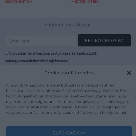
MEGTEKINTEM
MEGTEKINTEM
Hírlevél feliratkozás
Elolvastam és elfogadom az Adatkezelési tájékoztatót:
mutargy.com/adatkezelesi-tajekoztato/
Cookie (süti) kezelés
Rólunk
Áraink
Médiaajánlat
ÁSZF
A legjobb felhasználói élmény biztosítása érdekében sütiket
használunk az eszközinformációk tárolására és/vagy elérésére. Ezen
Karrier
Adatvédelem
technológiákhoz való hozzájárulás lehetővé teszi számunkra, hogy
Kapcsolat
Impresszum
olyan adatokat dolgozzunk fel, mint a böngészési viselkedés vagy az
egyedi azonosítók ezen a webhelyen. A hozzájárulás megtagadása
vagy visszavonása bizonyos funkciókat hátrányosan befolyásolhat.
Kövesse a műtárgy.com-ot
ELFOGADOM