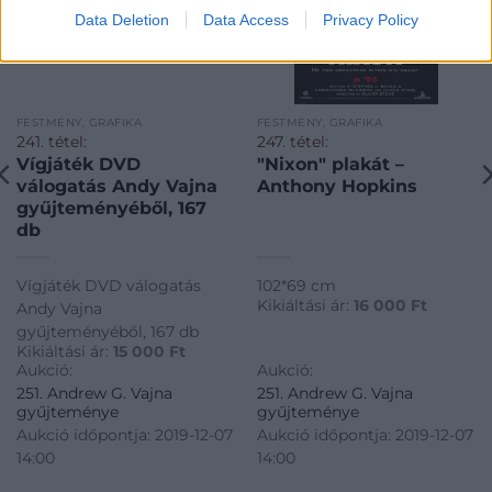
Data Deletion
Data Access
Privacy Policy
FESTMÉNY, GRAFIKA
FESTMÉNY, GRAFIKA
241. tétel:
247. tétel:
Vígjáték DVD
"Nixon" plakát –
válogatás Andy Vajna
Anthony Hopkins
gyűjteményéből, 167
db
Vígjáték DVD válogatás
102*69 cm
Kikiáltási ár:
16 000
Ft
Andy Vajna
gyűjteményéből, 167 db
Kikiáltási ár:
15 000
Ft
Aukció:
Aukció:
251. Andrew G. Vajna
251. Andrew G. Vajna
gyűjteménye
gyűjteménye
Aukció időpontja: 2019-12-07
Aukció időpontja: 2019-12-07
14:00
14:00