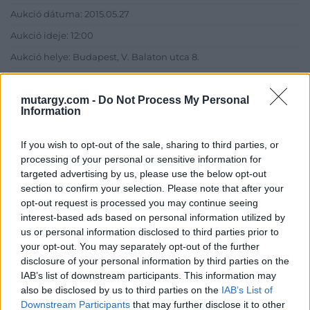
Aukció dátuma: 2015.05.27
Aukció ideje: 12:00
Aukció helye: Budapest, V. Balaton utca 8.
Tételszám: 222
mutargy.com -
Do Not Process My Personal
Information
Eladó adatai
If you wish to opt-out of the sale, sharing to third parties, or
Eladó:
Nagyházi Galéria és
processing of your personal or sensitive information for
Aukciósház
targeted advertising by us, please use the below opt-out
Cím: Müller Márta
section to confirm your selection. Please note that after your
Nagyházi Galéria és Aukciósház
opt-out request is processed you may continue seeing
Kft.
interest-based ads based on personal information utilized by
1055 Budapest, Balaton utca 8.
us or personal information disclosed to third parties prior to
Telefon: +361 475 6000 +361
your opt-out. You may separately opt-out of the further
4756005
disclosure of your personal information by third parties on the
IAB’s list of downstream participants. This information may
Weboldal:
also be disclosed by us to third parties on the
IAB’s List of
http://www.nagyhazi.hu
Downstream Participants
that may further disclose it to other