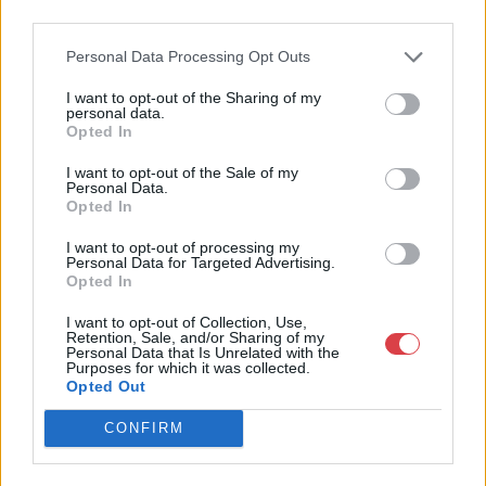
Bemutatkozás: Magas színvonalú festmények és műtárgyak,
third parties.
bútorok, szőnyegek, üveg, porcelán és ezüst tárgyak, ékszerek,
néprajzi tárgyak értékesítése és aukcionálása. Hagyatékok és
Personal Data Processing Opt Outs
gyűjtemények árverezése. Ingyenes értékbecslés. Árveréseinkre
a tárgyfelvétel folyamatos.
I want to opt-out of the Sharing of my
personal data.
Opted In
GALÉRIA TOVÁBBI MŰTÁRGYAI
I want to opt-out of the Sale of my
Personal Data.
Opted In
I want to opt-out of processing my
Personal Data for Targeted Advertising.
Opted In
I want to opt-out of Collection, Use,
KAPCSOLÓDÓ MŰTÁRGYAK
Retention, Sale, and/or Sharing of my
Personal Data that Is Unrelated with the
Purposes for which it was collected.
Opted Out
CONFIRM